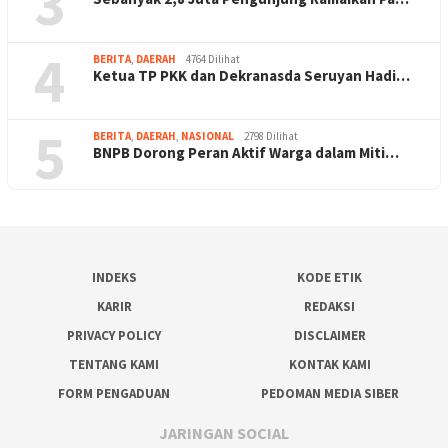
3
4
BERITA
,
DAERAH
4764 Dilihat
Ketua TP PKK dan Dekranasda Seruyan Hadi…
5
BERITA
,
DAERAH
,
NASIONAL
2798 Dilihat
BNPB Dorong Peran Aktif Warga dalam Miti…
INDEKS
KODE ETIK
KARIR
REDAKSI
PRIVACY POLICY
DISCLAIMER
TENTANG KAMI
KONTAK KAMI
FORM PENGADUAN
PEDOMAN MEDIA SIBER
JARINGAN SOCIAL