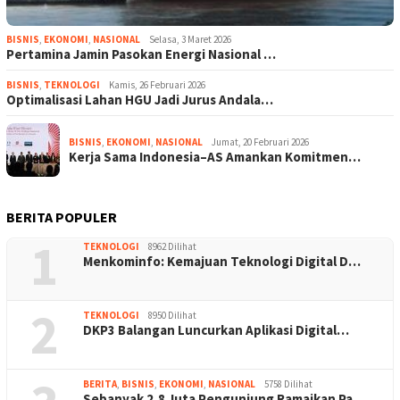
BISNIS
,
EKONOMI
,
NASIONAL
Selasa, 3 Maret 2026
Pertamina Jamin Pasokan Energi Nasional …
BISNIS
,
TEKNOLOGI
Kamis, 26 Februari 2026
Optimalisasi Lahan HGU Jadi Jurus Andala…
BISNIS
,
EKONOMI
,
NASIONAL
Jumat, 20 Februari 2026
Kerja Sama Indonesia–AS Amankan Komitmen…
BERITA POPULER
1
TEKNOLOGI
8962 Dilihat
Menkominfo: Kemajuan Teknologi Digital D…
2
TEKNOLOGI
8950 Dilihat
DKP3 Balangan Luncurkan Aplikasi Digital…
BERITA
,
BISNIS
,
EKONOMI
,
NASIONAL
5758 Dilihat
Sebanyak 2,8 Juta Pengunjung Ramaikan Pa…