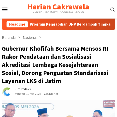
Loncat
Harian Cakrawala
Menu
ke
Berita Peristiwa Indonesia Terkini
konten
Mobile
Program Pengabdian UNP Berdampak Tingkatkan Kompetensi Gur
Headline
Beranda
Nasional
Gubernur Khofifah Bersama Mensos RI
Rakor Pendataan dan Sosialisasi
Akreditasi Lembaga Kesejahteraan
Sosial, Dorong Penguatan Standarisasi
Layanan LKS di Jatim
Tim Redaksi
Minggu, 10 Mei 2026
735 Dilihat