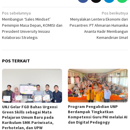
Navigasi
Pos sebelumnya
Pos berikutnya
Membangun ‘Sales Mindset’
Menyalakan Lentera Ekonomi dari
pos
Pemimpin Masa Depan, KOMISI dan
Pesantren: PT Ahmarian Humanika
President University Inisiasi
Ananta Hadir Membangun
Kolaborasi Strategis
Kemandirian Umat
POS TERKAIT
Program Pengabdian UNP
UNJ Gelar FGD Bahas Urgensi
Berdampak Tingkatkan
Green Skills sebagai Mata
Kompetensi Guru PAI melalui AI
Pelajaran Umum Baru pada
dan Digital Pedagogy
Kurikulum SMK Pariwisata,
Perhotelan, dan UPW