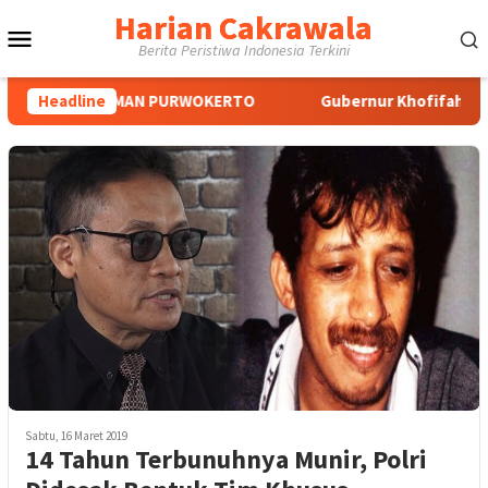
Loncat
Harian Cakrawala
Menu
ke
Berita Peristiwa Indonesia Terkini
konten
Mobile
 SOEDIRMAN PURWOKERTO
Headline
Gubernur Khofifah: Jambore Nas
Sabtu, 16 Maret 2019
14 Tahun Terbunuhnya Munir, Polri