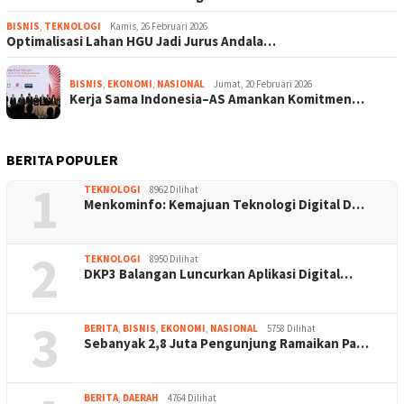
BISNIS
,
TEKNOLOGI
Kamis, 26 Februari 2026
Optimalisasi Lahan HGU Jadi Jurus Andala…
BISNIS
,
EKONOMI
,
NASIONAL
Jumat, 20 Februari 2026
Kerja Sama Indonesia–AS Amankan Komitmen…
BERITA POPULER
1
TEKNOLOGI
8962 Dilihat
Menkominfo: Kemajuan Teknologi Digital D…
2
TEKNOLOGI
8950 Dilihat
DKP3 Balangan Luncurkan Aplikasi Digital…
3
BERITA
,
BISNIS
,
EKONOMI
,
NASIONAL
5758 Dilihat
Sebanyak 2,8 Juta Pengunjung Ramaikan Pa…
BERITA
,
DAERAH
4764 Dilihat