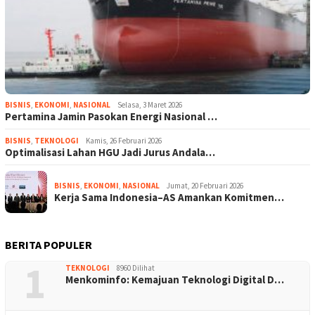
BISNIS
,
EKONOMI
,
NASIONAL
Selasa, 3 Maret 2026
Pertamina Jamin Pasokan Energi Nasional …
BISNIS
,
TEKNOLOGI
Kamis, 26 Februari 2026
Optimalisasi Lahan HGU Jadi Jurus Andala…
BISNIS
,
EKONOMI
,
NASIONAL
Jumat, 20 Februari 2026
Kerja Sama Indonesia–AS Amankan Komitmen…
BERITA POPULER
1
TEKNOLOGI
8960 Dilihat
Menkominfo: Kemajuan Teknologi Digital D…