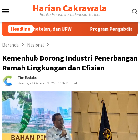
Loncat
Harian Cakrawala
Menu
ke
Berita Peristiwa Indonesia Terkini
konten
Mobile
erhotelan, dan UPW
Headline
Program Pengabdian UNP Berdampak T
Beranda
Nasional
Kemenhub Dorong Industri Penerbangan
Ramah Lingkungan dan Efisien
Tim Redaksi
Kamis, 23 Oktober 2025
1182 Dilihat