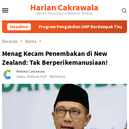
Loncat
Harian Cakrawala
Menu
ke
Berita Peristiwa Indonesia Terkini
konten
Mobile
Headline
Program Pengabdian UNP Berdampak Tingkatkan Kompeten
Beranda
Berita
Menag Kecam Penembakan di New
Zealand: Tak Berperikemanusiaan!
Redaksi Cakrawala
Sabtu, 16 Maret 2019
884 Dilihat