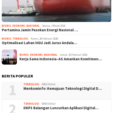
BISNIS
,
EKONOMI
,
NASIONAL
Selasa, 3 Maret 2026
Pertamina Jamin Pasokan Energi Nasional …
BISNIS
,
TEKNOLOGI
Kamis, 26 Februari 2026
Optimalisasi Lahan HGU Jadi Jurus Andala…
BISNIS
,
EKONOMI
,
NASIONAL
Jumat, 20 Februari 2026
Kerja Sama Indonesia–AS Amankan Komitmen…
BERITA POPULER
1
TEKNOLOGI
8962 Dilihat
Menkominfo: Kemajuan Teknologi Digital D…
2
TEKNOLOGI
8950 Dilihat
DKP3 Balangan Luncurkan Aplikasi Digital…