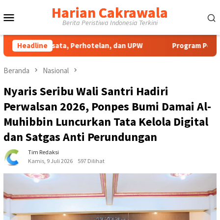
Loncat
Harian Cakrawala
Menu
ke
Berita Peristiwa Indonesia Terkini
konten
Mobile
sata, Perhotelan, dan UPW
Headline
Program Pengabdian UNP Berd
Beranda
Nasional
Nyaris Seribu Wali Santri Hadiri
Perwalsan 2026, Ponpes Bumi Damai Al-
Muhibbin Luncurkan Tata Kelola Digital
dan Satgas Anti Perundungan
Tim Redaksi
Kamis, 9 Juli 2026
597 Dilihat