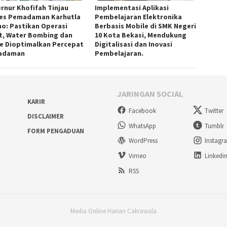
rnur Khofifah Tinjau
Implementasi Aplikasi
es Pemadaman Karhutla
Pembelajaran Elektronika
o: Pastikan Operasi
Berbasis Mobile di SMK Negeri
t, Water Bombing dan
10 Kota Bekasi, Mendukung
e Dioptimalkan Percepat
Digitalisasi dan Inovasi
adaman
Pembelajaran.
JARINGAN SOCIAL
KARIR
Facebook
Twitter
DISCLAIMER
WhatsApp
Tumblr
FORM PENGADUAN
WordPress
Instagr
Vimeo
Linkedi
RSS
Media Online Harian Cakrawala