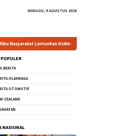
MINGGU, 9 AGUSTUS 2026
antunkan Dzikir-Sholawat Sambut HUT ke-81 RI di Grahadi
 POPULER
G BERITA
RITA OLAHRAGA
RITA OTOMOTIF
W ZEALAND
JAHATAN
A NASIONAL