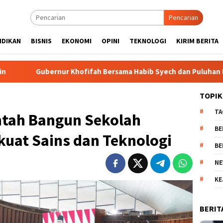
Pencarian
IDIKAN
BISNIS
EKONOMI
OPINI
TEKNOLOGI
KIRIM BERITA
ur Khofifah Bersama Habib Syech dan Puluhan Ribu Masyarakat L
TOPIK
TA
ntah Bangun Sekolah
BE
kuat Sains dan Teknologi
BE
NE
KE
BERIT