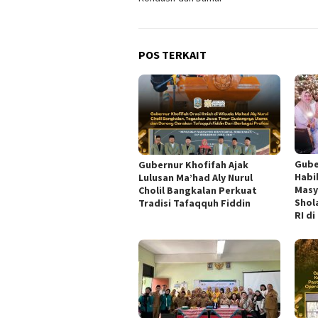
POS TERKAIT
Gube
Gubernur Khofifah Ajak
Habi
Lulusan Ma’had Aly Nurul
Masy
Cholil Bangkalan Perkuat
Shol
Tradisi Tafaqquh Fiddin
RI di