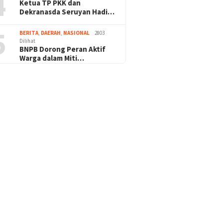
4
Ketua TP PKK dan
Dekranasda Seruyan Hadi…
5
BERITA
,
DAERAH
,
NASIONAL
2803
Dilihat
BNPB Dorong Peran Aktif
Warga dalam Miti…