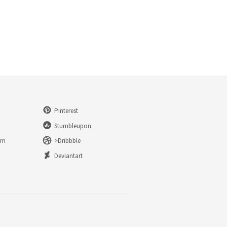
Pinterest
Stumbleupon
am
>Dribbble
n
Deviantart