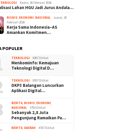
TEKNOLOGI
Kamis, 26 Februari 2026
lisasi Lahan HGU Jadi Jurus Andala…
BISNIS
,
EKONOMI
,
NASIONAL
Jumat, 20
Februari 2026
Kerja Sama Indonesia–AS
Amankan Komitmen…
A POPULER
1
TEKNOLOGI
8967 Dilihat
Menkominfo: Kemajuan
Teknologi Digital D…
2
TEKNOLOGI
8957 Dilihat
DKP3 Balangan Luncurkan
Aplikasi Digital…
3
BERITA
,
BISNIS
,
EKONOMI
,
NASIONAL
5765 Dilihat
Sebanyak 2,8 Juta
Pengunjung Ramaikan Pa…
BERITA
,
DAERAH
4767 Dilihat