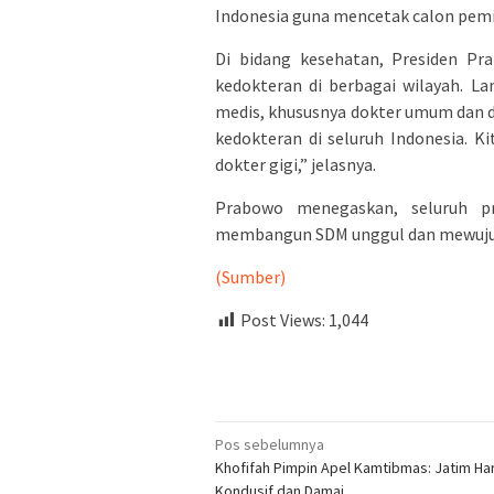
Indonesia guna mencetak calon pem
Di bidang kesehatan, Presiden P
kedokteran di berbagai wilayah. L
medis, khususnya dokter umum dan do
kedokteran di seluruh Indonesia. 
dokter gigi,” jelasnya.
Prabowo menegaskan, seluruh pr
membangun SDM unggul dan mewujudka
(Sumber)
Post Views:
1,044
Navigasi
Pos sebelumnya
Khofifah Pimpin Apel Kamtibmas: Jatim Ha
pos
Kondusif dan Damai