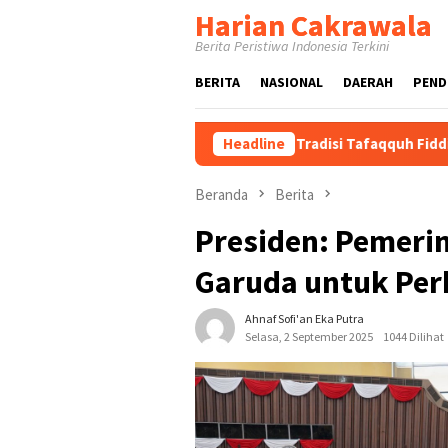
Loncat
Harian Cakrawala
ke
Berita Peristiwa Indonesia Terkini
konten
BERITA
NASIONAL
DAERAH
PEND
Cholil Bangkalan Perkuat Tradisi Tafaqquh Fiddin
Headline
Gubern
Beranda
Berita
Presiden: Pemeri
Garuda untuk Per
Ahnaf Sofi'an Eka Putra
Selasa, 2 September 2025
1044 Dilihat