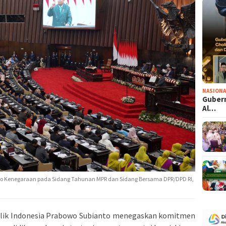
NASIONA
Gubern
Al…
o Kenegaraan pada Sidang Tahunan MPR dan Sidang Bersama DPR/DPD RI,
blik Indonesia Prabowo Subianto menegaskan komitmen