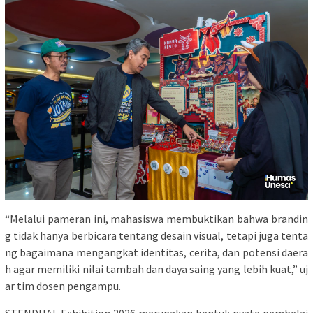
“Melalui pameran ini, mahasiswa membuktikan bahwa brandin
g tidak hanya berbicara tentang desain visual, tetapi juga tenta
ng bagaimana mengangkat identitas, cerita, dan potensi daera
h agar memiliki nilai tambah dan daya saing yang lebih kuat,” uj
ar tim dosen pengampu.
STENDHAL Exhibition 2026 merupakan bentuk nyata pembelaj