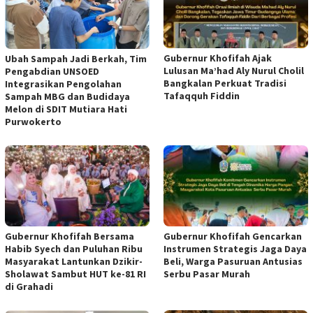
Gubernur Khofifah Ajak
Ubah Sampah Jadi Berkah, Tim
Lulusan Ma’had Aly Nurul Cholil
Pengabdian UNSOED
Bangkalan Perkuat Tradisi
Integrasikan Pengolahan
Tafaqquh Fiddin
Sampah MBG dan Budidaya
Melon di SDIT Mutiara Hati
Purwokerto
Gubernur Khofifah Bersama
Gubernur Khofifah Gencarkan
Habib Syech dan Puluhan Ribu
Instrumen Strategis Jaga Daya
Masyarakat Lantunkan Dzikir-
Beli, Warga Pasuruan Antusias
Sholawat Sambut HUT ke-81 RI
Serbu Pasar Murah
di Grahadi