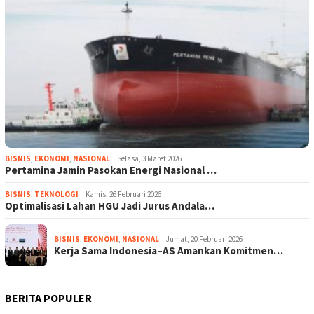
BISNIS
,
EKONOMI
,
NASIONAL
Selasa, 3 Maret 2026
Pertamina Jamin Pasokan Energi Nasional …
BISNIS
,
TEKNOLOGI
Kamis, 26 Februari 2026
Optimalisasi Lahan HGU Jadi Jurus Andala…
BISNIS
,
EKONOMI
,
NASIONAL
Jumat, 20 Februari 2026
Kerja Sama Indonesia–AS Amankan Komitmen…
BERITA POPULER