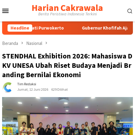
Loncat
Harian Cakrawala
Menu
ke
Berita Peristiwa Indonesia Terkini
konten
Mobile
Purwokerto
Headline
Gubernur Khofifah Ajak Lulusan Ma’had Aly Nu
Beranda
Nasional
STENDHAL Exhibition 2026: Mahasiswa D
KV UNESA Ubah Riset Budaya Menjadi Br
anding Bernilai Ekonomi
Tim Redaksi
Jumat, 12 Juni 2026
629 Dilihat