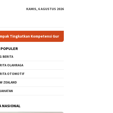
KAMIS, 6 AGUSTUS 2026
Kompetensi Guru PAI melalui AI dan Digital Pedagogy
G
 POPULER
G BERITA
RITA OLAHRAGA
RITA OTOMOTIF
W ZEALAND
JAHATAN
A NASIONAL