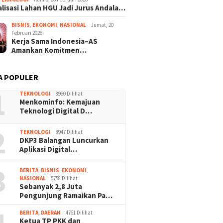
lisasi Lahan HGU Jadi Jurus Andala…
BISNIS
,
EKONOMI
,
NASIONAL
Jumat, 20
Februari 2026
Kerja Sama Indonesia–AS
Amankan Komitmen…
A POPULER
1
TEKNOLOGI
8960 Dilihat
Menkominfo: Kemajuan
Teknologi Digital D…
2
TEKNOLOGI
8947 Dilihat
DKP3 Balangan Luncurkan
Aplikasi Digital…
3
BERITA
,
BISNIS
,
EKONOMI
,
NASIONAL
5758 Dilihat
Sebanyak 2,8 Juta
Pengunjung Ramaikan Pa…
BERITA
,
DAERAH
4761 Dilihat
Ketua TP PKK dan