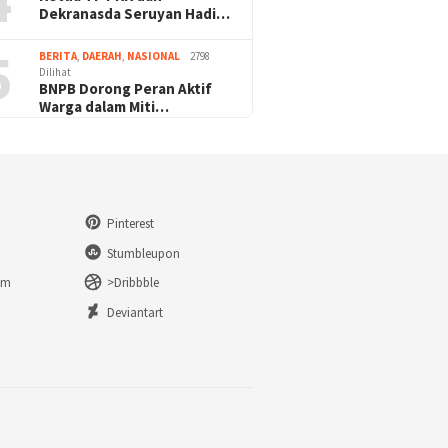
4
Dekranasda Seruyan Hadi…
5
BERITA
,
DAERAH
,
NASIONAL
2798
Dilihat
BNPB Dorong Peran Aktif
Warga dalam Miti…
Pinterest
Stumbleupon
am
>Dribbble
n
Deviantart