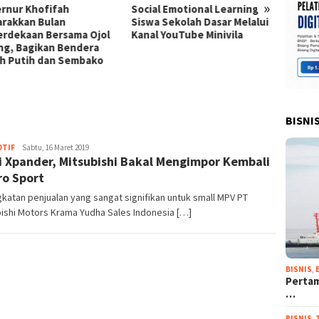
»
Social Emotional Learning
Pengembangan Modul
U
Siswa Sekolah Dasar Melalui
Praktikum TVET Berbasis
G
Kanal YouTube Minivila
Blue Economy dengan
P
Pendekatan Kesehatan dan
K
Keselamatan Kerja untuk
P
Materi Pariwisata Dukung
Pencapaian SDGs
BISNI
TIF
Redaksi
Sabtu, 16 Maret 2019
 Xpander, Mitsubishi Bakal Mengimpor Kembali
Cakrawala
ro Sport
katan penjualan yang sangat signifikan untuk small MPV PT
ishi Motors Krama Yudha Sales Indonesia […]
BISNIS
,
Pertam
…
BISNIS
,