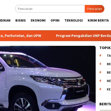
Pencarian
IDIKAN
BISNIS
EKONOMI
OPINI
TEKNOLOGI
KIRIM BERITA
 dan UPW
Program Pengabdian UNP Berdampak Tingkatkan 
TOPIK
TA
BE
BE
NE
KE
BERIT