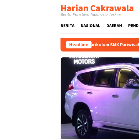
Loncat
Harian Cakrawala
ke
Berita Peristiwa Indonesia Terkini
konten
BERITA
NASIONAL
DAERAH
PEND
Pelajaran Umum Baru pada Kurikulum SMK Pariwisata, Perhotelan,
Headline