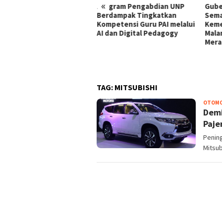
«
Program Pengabdian UNP
Gubernur Khofifah
Berdampak Tingkatkan
Semarakkan Bulan
Kompetensi Guru PAI melalui
Kemerdekaan Bersama Ojol
AI dan Digital Pedagogy
Malang, Bagikan Bendera
Merah Putih dan Sembako
TAG:
MITSUBISHI
OTOMO
Demi
Paje
Pening
Mitsub