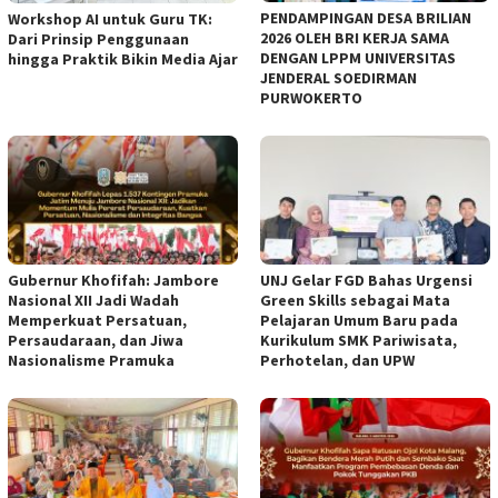
PENDAMPINGAN DESA BRILIAN
Workshop AI untuk Guru TK:
2026 OLEH BRI KERJA SAMA
Dari Prinsip Penggunaan
DENGAN LPPM UNIVERSITAS
hingga Praktik Bikin Media Ajar
JENDERAL SOEDIRMAN
PURWOKERTO
Gubernur Khofifah: Jambore
UNJ Gelar FGD Bahas Urgensi
Nasional XII Jadi Wadah
Green Skills sebagai Mata
Memperkuat Persatuan,
Pelajaran Umum Baru pada
Persaudaraan, dan Jiwa
Kurikulum SMK Pariwisata,
Nasionalisme Pramuka
Perhotelan, dan UPW