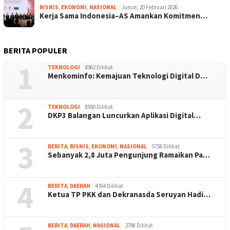
BISNIS
,
EKONOMI
,
NASIONAL
Jumat, 20 Februari 2026
Kerja Sama Indonesia–AS Amankan Komitmen…
BERITA POPULER
1
TEKNOLOGI
8962 Dilihat
Menkominfo: Kemajuan Teknologi Digital D…
2
TEKNOLOGI
8950 Dilihat
DKP3 Balangan Luncurkan Aplikasi Digital…
3
BERITA
,
BISNIS
,
EKONOMI
,
NASIONAL
5758 Dilihat
Sebanyak 2,8 Juta Pengunjung Ramaikan Pa…
4
BERITA
,
DAERAH
4764 Dilihat
Ketua TP PKK dan Dekranasda Seruyan Hadi…
BERITA
,
DAERAH
,
NASIONAL
2798 Dilihat