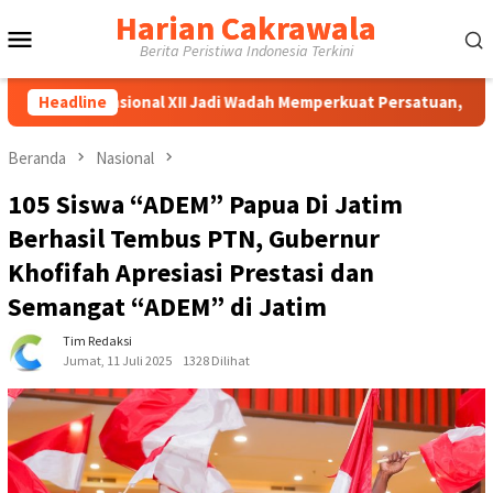
Loncat
Harian Cakrawala
Menu
ke
Berita Peristiwa Indonesia Terkini
konten
Mobile
Nasional XII Jadi Wadah Memperkuat Persatuan, Persaudaraan, d
Headline
Beranda
Nasional
105 Siswa “ADEM” Papua Di Jatim
Berhasil Tembus PTN, Gubernur
Khofifah Apresiasi Prestasi dan
Semangat “ADEM” di Jatim
Tim Redaksi
Jumat, 11 Juli 2025
1328 Dilihat