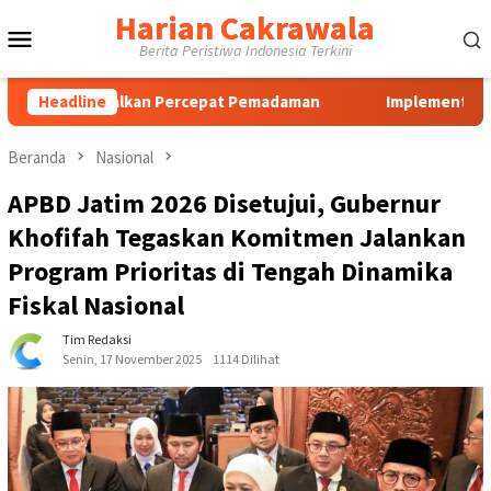
Loncat
Harian Cakrawala
Menu
ke
Berita Peristiwa Indonesia Terkini
konten
Mobile
malkan Percepat Pemadaman
Headline
Implementasi Aplikasi Pembela
Beranda
Nasional
APBD Jatim 2026 Disetujui, Gubernur
Khofifah Tegaskan Komitmen Jalankan
Program Prioritas di Tengah Dinamika
Fiskal Nasional
Tim Redaksi
Senin, 17 November 2025
1114 Dilihat