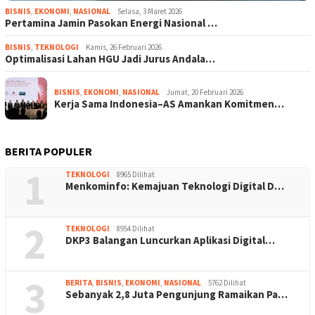
BISNIS
,
EKONOMI
,
NASIONAL
Selasa, 3 Maret 2026
Pertamina Jamin Pasokan Energi Nasional …
BISNIS
,
TEKNOLOGI
Kamis, 26 Februari 2026
Optimalisasi Lahan HGU Jadi Jurus Andala…
BISNIS
,
EKONOMI
,
NASIONAL
Jumat, 20 Februari 2026
Kerja Sama Indonesia–AS Amankan Komitmen…
BERITA POPULER
1
TEKNOLOGI
8965 Dilihat
Menkominfo: Kemajuan Teknologi Digital D…
2
TEKNOLOGI
8954 Dilihat
DKP3 Balangan Luncurkan Aplikasi Digital…
3
BERITA
,
BISNIS
,
EKONOMI
,
NASIONAL
5762 Dilihat
Sebanyak 2,8 Juta Pengunjung Ramaikan Pa…