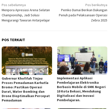
Navigasi
Pos sebelumnya
Pos berikutnya
Menpora Apresiasi Arena Selatan
Pemko Dumai Berikan Dukungan
pos
Championship, Jadi Solusi
Penuh pada Pelaksanaan Operasi
Mengurangi Tawuran Antarpelajar
Zebra 2025
POS TERKAIT
Implementasi Aplikasi
Gubernur Khofifah Tinjau
Pembelajaran Elektronika
Proses Pemadaman Karhutla
Berbasis Mobile di SMK Negeri
Bromo: Pastikan Operasi
10 Kota Bekasi, Mendukung
Darat, Water Bombing dan
Digitalisasi dan Inovasi
Drone Dioptimalkan Percepat
Pembelajaran.
Pemadaman