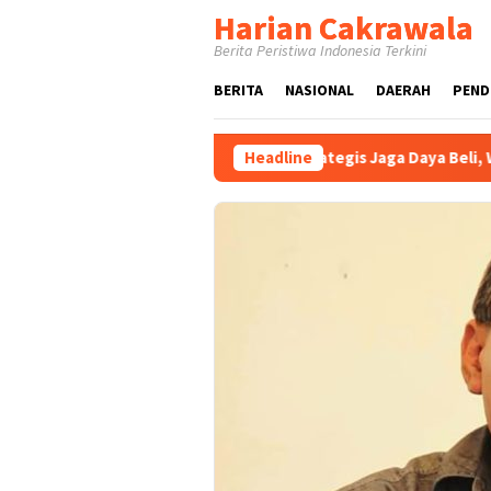
Loncat
Harian Cakrawala
ke
Berita Peristiwa Indonesia Terkini
konten
BERITA
NASIONAL
DAERAH
PEND
rkan Instrumen Strategis Jaga Daya Beli, Warga Pasuruan Antusi
Headline