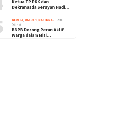
4
Ketua TP PKK dan
Dekranasda Seruyan Hadi…
5
BERITA
,
DAERAH
,
NASIONAL
2800
Dilihat
BNPB Dorong Peran Aktif
Warga dalam Miti…