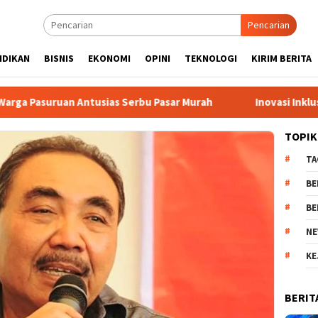
Pencarian
IDIKAN
BISNIS
EKONOMI
OPINI
TEKNOLOGI
KIRIM BERITA
as Serbu Pasar Murah
Inovasi Inklusi: Website CHILDSEE
TOPIK
TA
BE
BE
NE
KE
BERIT