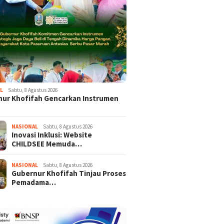
L
Sabtu, 8 Agustus 2026
ur Khofifah Gencarkan Instrumen
NASIONAL
Sabtu, 8 Agustus 2026
Inovasi Inklusi: Website
CHILDSEE Memuda…
NASIONAL
Sabtu, 8 Agustus 2026
Gubernur Khofifah Tinjau Proses
Pemadama…
l 2026
Rabu, 1 April 2026
Selasa, 31 Maret 202
MA Perkuat
Isu Keamanan Menguat,
Menlu RI Kec