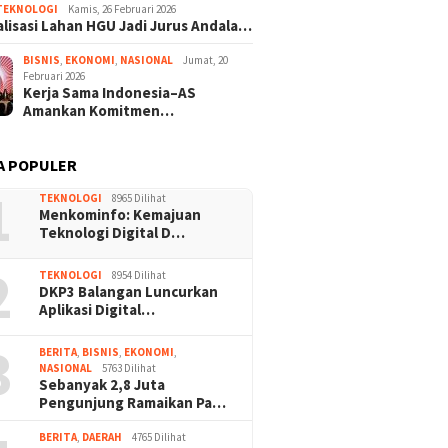
TEKNOLOGI
Kamis, 26 Februari 2026
lisasi Lahan HGU Jadi Jurus Andala…
BISNIS
,
EKONOMI
,
NASIONAL
Jumat, 20
Februari 2026
Kerja Sama Indonesia–AS
Amankan Komitmen…
A POPULER
1
TEKNOLOGI
8965 Dilihat
Menkominfo: Kemajuan
Teknologi Digital D…
2
TEKNOLOGI
8954 Dilihat
DKP3 Balangan Luncurkan
Aplikasi Digital…
3
BERITA
,
BISNIS
,
EKONOMI
,
NASIONAL
5763 Dilihat
Sebanyak 2,8 Juta
Pengunjung Ramaikan Pa…
BERITA
,
DAERAH
4765 Dilihat