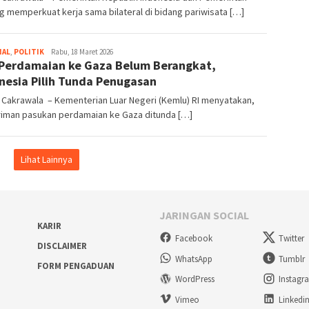
 memperkuat kerja sama bilateral di bidang pariwisata […]
NAL
,
POLITIK
Bentar
Rabu, 18 Maret 2026
 Perdamaian ke Gaza Belum Berangkat,
Segara
Buana
nesia Pilih Tunda Penugasan
 Cakrawala – Kementerian Luar Negeri (Kemlu) RI menyatakan,
riman pasukan perdamaian ke Gaza ditunda […]
Lihat Lainnya
JARINGAN SOCIAL
KARIR
Facebook
Twitter
DISCLAIMER
WhatsApp
Tumblr
FORM PENGADUAN
WordPress
Instagr
Vimeo
Linkedi