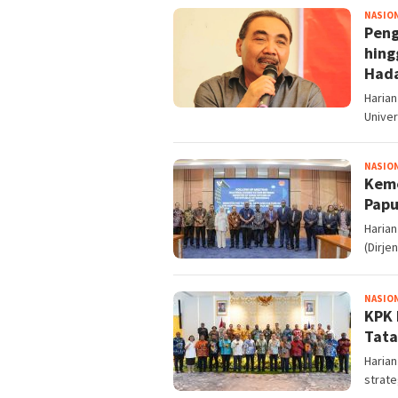
NASIO
Peng
hing
Hada
Harian
Univer
NASIO
Keme
Papu
Harian
(Dirje
NASIO
KPK 
Tata
Haria
strat