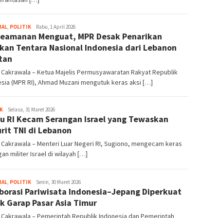
NAL
,
POLITIK
Bentar
Rabu, 1 April 2026
Keamanan Menguat, MPR Desak Penarikan
Segara
Buana
kan Tentara Nasional Indonesia dari Lebanon
tan
 Cakrawala – Ketua Majelis Permusyawaratan Rakyat Republik
sia (MPR RI), Ahmad Muzani mengutuk keras aksi […]
K
Bryan
Selasa, 31 Maret 2026
u RI Kecam Serangan Israel yang Tewaskan
Benedict
Bangun
urit TNI di Lebanon
 Cakrawala – Menteri Luar Negeri RI, Sugiono, mengecam keras
an militer Israel di wilayah […]
NAL
,
POLITIK
Bentar
Senin, 30 Maret 2026
borasi Pariwisata Indonesia–Jepang Diperkuat
Segara
Buana
k Garap Pasar Asia Timur
 Cakrawala – Pemerintah Republik Indonesia dan Pemerintah