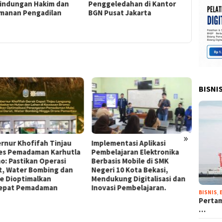
lindungan Hakim dan
Penggeledahan di Kantor
Sinergi,
manan Pengadilan
BGN Pusat Jakarta
Kompete
untuk Ce
Peradila
BISNI
»
rnur Khofifah Tinjau
Implementasi Aplikasi
Guber
es Pemadaman Karhutla
Pembelajaran Elektronika
Berang
o: Pastikan Operasi
Berbasis Mobile di SMK
Anak 
t, Water Bombing dan
Negeri 10 Kota Bekasi,
Pengh
e Dioptimalkan
Mendukung Digitalisasi dan
Pahlaw
epat Pemadaman
Inovasi Pembelajaran.
Kemer
BISNIS
,
Pertam
…