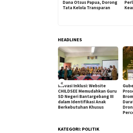
Terbaik Tarif Listrik untuk
Dana Otsus Papua, Dorong
Per
Papua Nugini
Tata Kelola Transparan
Kea
HEADLINES
«
Inovasi Inklusi: Website
Gube
ernur Khofifah
CHILDSEE Memudahkan Guru
Pros
ncarkan Instrumen
SD Negeri Bantargebang III
Brom
ategis Jaga Daya Beli,
dalam Identifikasi Anak
Dara
ga Pasuruan Antusias
Berkebutuhan Khusus
Dron
bu Pasar Murah
Perc
KATEGORI:
POLITIK