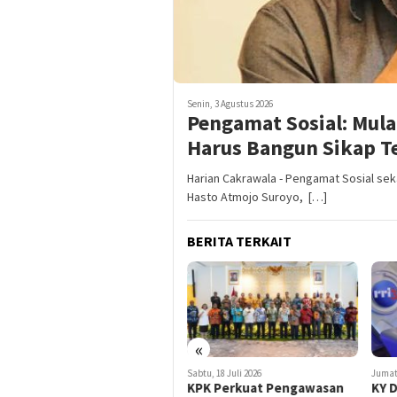
Senin, 3 Agustus 2026
Pengamat Sosial: Mula
Harus Bangun Sikap T
Harian Cakrawala - Pengamat Sosial sek
Hasto Atmojo Suroyo, […]
BERITA TERKAIT
«
Minggu, 19 Juli 2026
Sabtu, 18 Juli 2026
Jumat,
Kemendagri Cari Solusi
KPK Perkuat Pengawasan
KY 