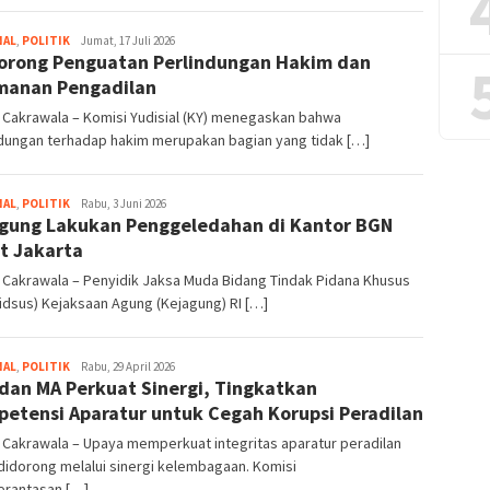
NAL
,
POLITIK
Aziz
Jumat, 17 Juli 2026
orong Penguatan Perlindungan Hakim dan
Husain
manan Pengadilan
 Cakrawala – Komisi Yudisial (KY) menegaskan bahwa
ndungan terhadap hakim merupakan bagian yang tidak […]
NAL
,
POLITIK
Bentar
Rabu, 3 Juni 2026
gung Lakukan Penggeledahan di Kantor BGN
Segara
Buana
t Jakarta
 Cakrawala – Penyidik Jaksa Muda Bidang Tindak Pidana Khusus
dsus) Kejaksaan Agung (Kejagung) RI […]
NAL
,
POLITIK
Bryan
Rabu, 29 April 2026
dan MA Perkuat Sinergi, Tingkatkan
Benedict
Bangun
etensi Aparatur untuk Cegah Korupsi Peradilan
 Cakrawala – Upaya memperkuat integritas aparatur peradilan
didorong melalui sinergi kelembagaan. Komisi
rantasan […]