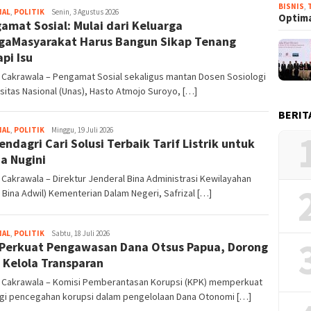
BISNIS
,
NAL
,
POLITIK
Aziz
Senin, 3 Agustus 2026
Optima
amat Sosial: Mulai dari Keluarga
Husain
gaMasyarakat Harus Bangun Sikap Tenang
pi Isu
 Cakrawala – Pengamat Sosial sekaligus mantan Dosen Sosiologi
sitas Nasional (Unas), Hasto Atmojo Suroyo, […]
BERIT
NAL
,
POLITIK
Aziz
Minggu, 19 Juli 2026
ndagri Cari Solusi Terbaik Tarif Listrik untuk
Husain
a Nugini
 Cakrawala – Direktur Jenderal Bina Administrasi Kewilayahan
n Bina Adwil) Kementerian Dalam Negeri, Safrizal […]
NAL
,
POLITIK
Aziz
Sabtu, 18 Juli 2026
Perkuat Pengawasan Dana Otsus Papua, Dorong
Husain
 Kelola Transparan
n Cakrawala – Komisi Pemberantasan Korupsi (KPK) memperkuat
egi pencegahan korupsi dalam pengelolaan Dana Otonomi […]