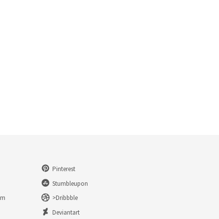
Pinterest
Stumbleupon
am
>Dribbble
n
Deviantart