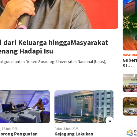
i dari Keluarga hinggaMasyarakat
enang Hadapi Isu
NASIONA
Gubern
aligus mantan Dosen Sosiologi Universitas Nasional (Unas),
St…
»
 17 Juli 2026
Rabu, 3 Juni 2026
Rabu, 29 Apri
Dorong Penguatan
Kejagung Lakukan
KPK dan 