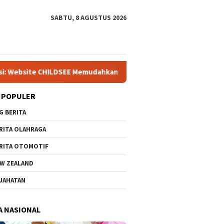
SABTU, 8 AGUSTUS 2026
 Memudahkan Guru SD Negeri Bantargebang III dalam Identifikasi
 POPULER
G BERITA
RITA OLAHRAGA
RITA OTOMOTIF
W ZEALAND
JAHATAN
A NASIONAL