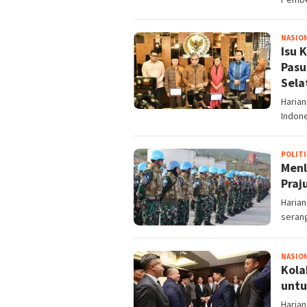
NASIO
Isu 
Pasu
Sela
Harian
Indone
POLITI
Menl
Praj
Harian
serang
NASIO
Kola
untu
Harian