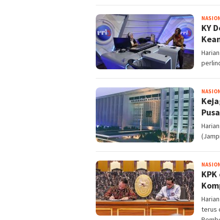
NASIO
KY D
Kea
Harian
perli
NASIO
Keja
Pusa
Harian
(Jampi
NASIO
KPK 
Komp
Harian
terus 
Pembe