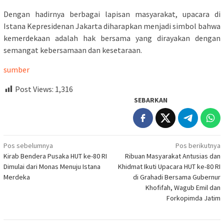
Dengan hadirnya berbagai lapisan masyarakat, upacara di
Istana Kepresidenan Jakarta diharapkan menjadi simbol bahwa
kemerdekaan adalah hak bersama yang dirayakan dengan
semangat kebersamaan dan kesetaraan.
sumber
Post Views:
1,316
SEBARKAN
Navigasi
Pos sebelumnya
Pos berikutnya
Kirab Bendera Pusaka HUT ke-80 RI
Ribuan Masyarakat Antusias dan
pos
Dimulai dari Monas Menuju Istana
Khidmat Ikuti Upacara HUT ke-80 RI
Merdeka
di Grahadi Bersama Gubernur
Khofifah, Wagub Emil dan
Forkopimda Jatim