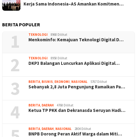
Kerja Sama Indonesia–AS Amankan Komitmen…
BERITA POPULER
1
TEKNOLOGI
8968 Dilihat
Menkominfo: Kemajuan Teknologi Digital D…
2
TEKNOLOGI
8958 Dilihat
DKP3 Balangan Luncurkan Aplikasi Digital…
3
BERITA
,
BISNIS
,
EKONOMI
,
NASIONAL
5767 Dilihat
Sebanyak 2,8 Juta Pengunjung Ramaikan Pa…
4
BERITA
,
DAERAH
4768 Dilihat
Ketua TP PKK dan Dekranasda Seruyan Hadi…
5
BERITA
,
DAERAH
,
NASIONAL
2804 Dilihat
BNPB Dorong Peran Aktif Warga dalam Miti…