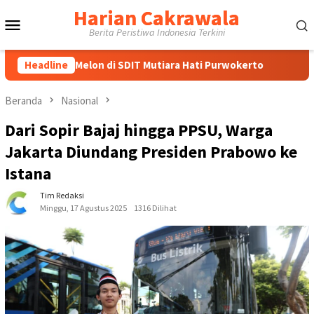
Loncat
Harian Cakrawala
Menu
ke
Berita Peristiwa Indonesia Terkini
konten
Mobile
a Melon di SDIT Mutiara Hati Purwokerto
Headline
Gubernur Khofi
Beranda
Nasional
Dari Sopir Bajaj hingga PPSU, Warga
Jakarta Diundang Presiden Prabowo ke
Istana
Tim Redaksi
Minggu, 17 Agustus 2025
1316 Dilihat