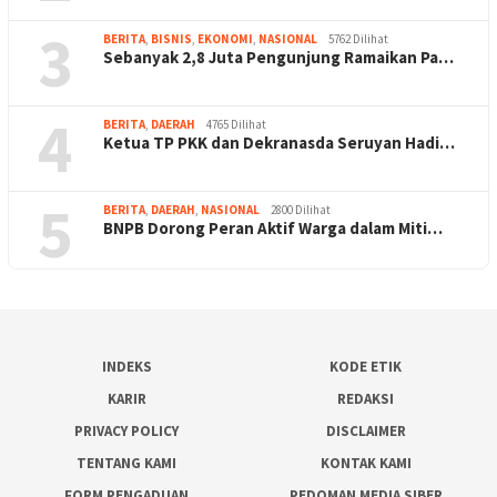
3
BERITA
,
BISNIS
,
EKONOMI
,
NASIONAL
5762 Dilihat
Sebanyak 2,8 Juta Pengunjung Ramaikan Pa…
4
BERITA
,
DAERAH
4765 Dilihat
Ketua TP PKK dan Dekranasda Seruyan Hadi…
5
BERITA
,
DAERAH
,
NASIONAL
2800 Dilihat
BNPB Dorong Peran Aktif Warga dalam Miti…
INDEKS
KODE ETIK
KARIR
REDAKSI
PRIVACY POLICY
DISCLAIMER
TENTANG KAMI
KONTAK KAMI
FORM PENGADUAN
PEDOMAN MEDIA SIBER