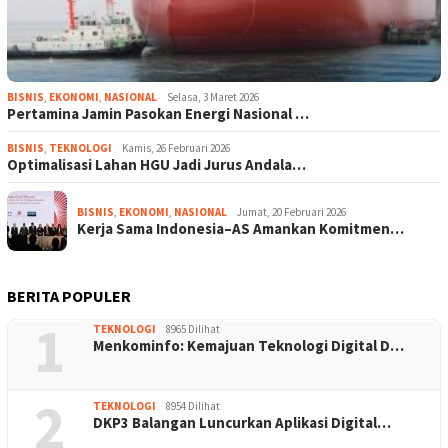
BISNIS
,
EKONOMI
,
NASIONAL
Selasa, 3 Maret 2026
Pertamina Jamin Pasokan Energi Nasional …
BISNIS
,
TEKNOLOGI
Kamis, 26 Februari 2026
Optimalisasi Lahan HGU Jadi Jurus Andala…
BISNIS
,
EKONOMI
,
NASIONAL
Jumat, 20 Februari 2026
Kerja Sama Indonesia–AS Amankan Komitmen…
BERITA POPULER
1
TEKNOLOGI
8965 Dilihat
Menkominfo: Kemajuan Teknologi Digital D…
2
TEKNOLOGI
8954 Dilihat
DKP3 Balangan Luncurkan Aplikasi Digital…