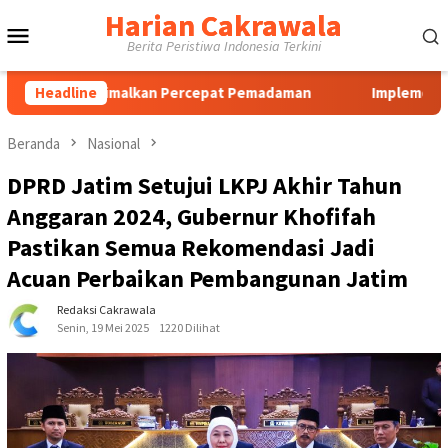
Loncat
Harian Cakrawala
Menu
ke
Berita Peristiwa Indonesia Terkini
konten
Mobile
imalkan Percepat Pemadaman
Headline
Implementasi Aplikasi Pembe
Beranda
Nasional
DPRD Jatim Setujui LKPJ Akhir Tahun
Anggaran 2024, Gubernur Khofifah
Pastikan Semua Rekomendasi Jadi
Acuan Perbaikan Pembangunan Jatim
Redaksi Cakrawala
Senin, 19 Mei 2025
1220 Dilihat