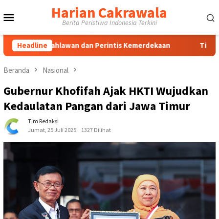
Loncat
Harian Cakrawala
Menu
ke
Berita Peristiwa Indonesia Terkini
konten
Mobile
 Pahlawan dan Perintis Kemerdekaan
Headline
Tim Dosen Agribisn
Beranda
Nasional
Gubernur Khofifah Ajak HKTI Wujudkan
Kedaulatan Pangan dari Jawa Timur
Tim Redaksi
Jumat, 25 Juli 2025
1327 Dilihat