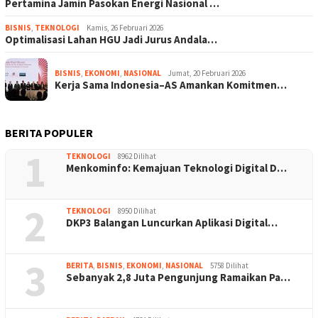
Pertamina Jamin Pasokan Energi Nasional …
BISNIS
,
TEKNOLOGI
Kamis, 26 Februari 2026
Optimalisasi Lahan HGU Jadi Jurus Andala…
BISNIS
,
EKONOMI
,
NASIONAL
Jumat, 20 Februari 2026
Kerja Sama Indonesia–AS Amankan Komitmen…
BERITA POPULER
1
TEKNOLOGI
8962 Dilihat
Menkominfo: Kemajuan Teknologi Digital D…
2
TEKNOLOGI
8950 Dilihat
DKP3 Balangan Luncurkan Aplikasi Digital…
3
BERITA
,
BISNIS
,
EKONOMI
,
NASIONAL
5758 Dilihat
Sebanyak 2,8 Juta Pengunjung Ramaikan Pa…