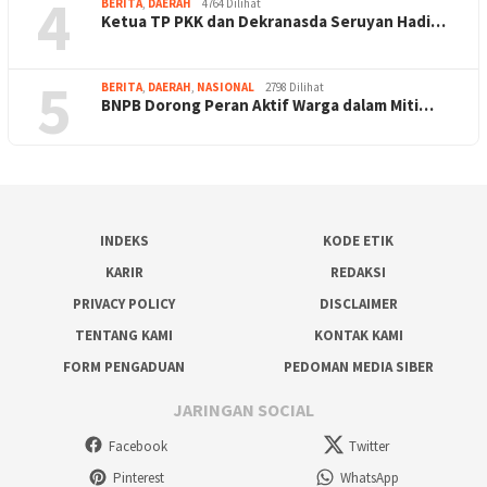
4
BERITA
,
DAERAH
4764 Dilihat
Ketua TP PKK dan Dekranasda Seruyan Hadi…
5
BERITA
,
DAERAH
,
NASIONAL
2798 Dilihat
BNPB Dorong Peran Aktif Warga dalam Miti…
INDEKS
KODE ETIK
KARIR
REDAKSI
PRIVACY POLICY
DISCLAIMER
TENTANG KAMI
KONTAK KAMI
FORM PENGADUAN
PEDOMAN MEDIA SIBER
JARINGAN SOCIAL
Facebook
Twitter
Pinterest
WhatsApp