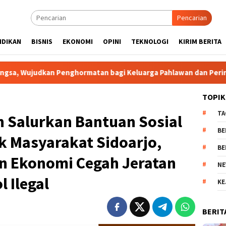
Pencarian
IDIKAN
BISNIS
EKONOMI
OPINI
TEKNOLOGI
KIRIM BERITA
ormatan bagi Keluarga Pahlawan dan Perintis Kemerdekaan
TOPIK
TA
h Salurkan Bantuan Sosial
BE
uk Masyarakat Sidoarjo,
BE
n Ekonomi Cegah Jeratan
NE
l Ilegal
KE
BERIT