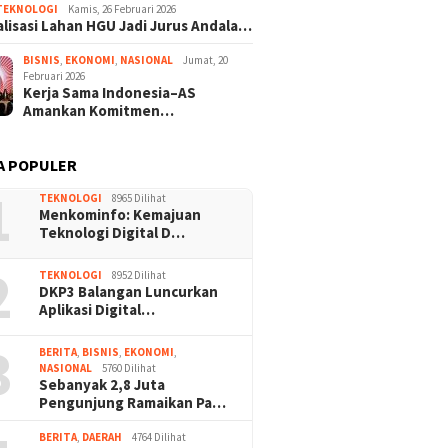
TEKNOLOGI
Kamis, 26 Februari 2026
lisasi Lahan HGU Jadi Jurus Andala…
BISNIS
,
EKONOMI
,
NASIONAL
Jumat, 20
Februari 2026
Kerja Sama Indonesia–AS
Amankan Komitmen…
A POPULER
1
TEKNOLOGI
8965 Dilihat
Menkominfo: Kemajuan
Teknologi Digital D…
2
TEKNOLOGI
8952 Dilihat
DKP3 Balangan Luncurkan
Aplikasi Digital…
3
BERITA
,
BISNIS
,
EKONOMI
,
NASIONAL
5760 Dilihat
Sebanyak 2,8 Juta
Pengunjung Ramaikan Pa…
BERITA
,
DAERAH
4764 Dilihat