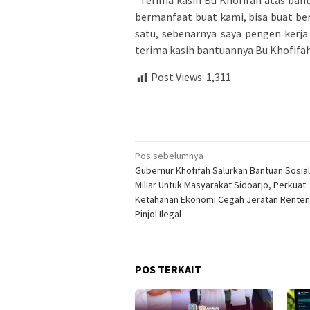
“Terima kasih Bu Khofifah atas ba
bermanfaat buat kami, bisa buat ber
satu, sebenarnya saya pengen kerja 
terima kasih bantuannya Bu Khofifah
Post Views:
1,311
Navigasi
Pos sebelumnya
Gubernur Khofifah Salurkan Bantuan Sosial
pos
Miliar Untuk Masyarakat Sidoarjo, Perkuat
Ketahanan Ekonomi Cegah Jeratan Renten
Pinjol Ilegal
POS TERKAIT