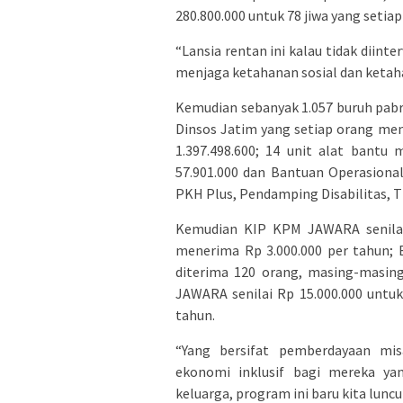
280.800.000 untuk 78 jiwa yang setia
“Lansia rentan ini kalau tidak diint
menjaga ketahanan sosial dan ketaha
Kemudian sebanyak 1.057 buruh pabri
Dinsos Jatim yang setiap orang men
1.397.498.600; 14 unit alat bantu 
57.901.000 dan Bantuan Operasional 
PKH Plus, Pendamping Disabilitas, T
Kemudian KIP KPM JAWARA senilai
menerima Rp 3.000.000 per tahun; 
diterima 120 orang, masing-masin
JAWARA senilai Rp 15.000.000 untu
tahun.
“Yang bersifat pemberdayaan mi
ekonomi inklusif bagi mereka ya
keluarga, program ini baru kita luncu