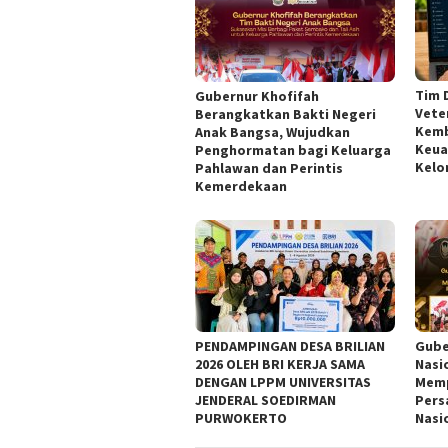
Tim 
Gubernur Khofifah
Vete
Berangkatkan Bakti Negeri
Kemb
Anak Bangsa, Wujudkan
Keua
Penghormatan bagi Keluarga
Kelo
Pahlawan dan Perintis
Kemerdekaan
PENDAMPINGAN DESA BRILIAN
Gube
2026 OLEH BRI KERJA SAMA
Nasi
DENGAN LPPM UNIVERSITAS
Memp
JENDERAL SOEDIRMAN
Pers
PURWOKERTO
Nasi