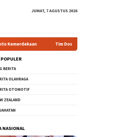
JUMAT, 7 AGUSTUS 2026
Tim Dosen Agribisnis UPN Veteran Jawa Timur Kembangkan As
 POPULER
G BERITA
RITA OLAHRAGA
RITA OTOMOTIF
W ZEALAND
JAHATAN
A NASIONAL