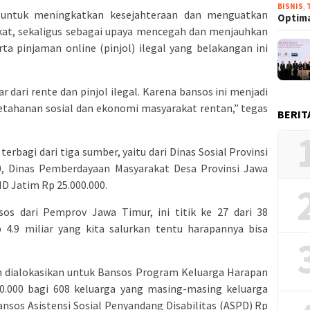
BISNIS
,
n untuk meningkatkan kesejahteraan dan menguatkan
Optima
at, sekaligus sebagai upaya mencegah dan menjauhkan
rta pinjaman online (pinjol) ilegal yang belakangan ini
 dari rente dan pinjol ilegal. Karena bansos ini menjadi
etahanan sosial dan ekonomi masyarakat rentan,” tegas
BERIT
 terbagi dari tiga sumber, yaitu dari Dinas Sosial Provinsi
00, Dinas Pemberdayaan Masyarakat Desa Provinsi Jawa
MD Jatim Rp 25.000.000.
sos dari Pemprov Jawa Timur, ini titik ke 27 dari 38
 4.9 miliar yang kita salurkan tentu harapannya bisa
im dialokasikan untuk Bansos Program Keluarga Harapan
000.000 bagi 608 keluarga yang masing-masing keluarga
nsos Asistensi Sosial Penyandang Disabilitas (ASPD) Rp