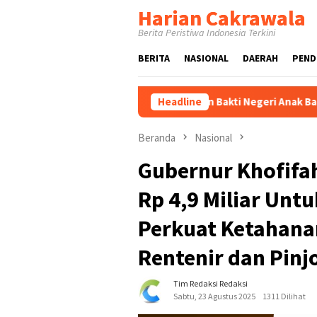
Loncat
Harian Cakrawala
ke
Berita Peristiwa Indonesia Terkini
konten
BERITA
NASIONAL
DAERAH
PEND
fifah Berangkatkan Bakti Negeri Anak Bangsa, Wujudkan Pengh
Headline
Beranda
Nasional
Gubernur Khofifa
Rp 4,9 Miliar Unt
Perkuat Ketahana
Rentenir dan Pinjo
Tim Redaksi Redaksi
Sabtu, 23 Agustus 2025
1311 Dilihat