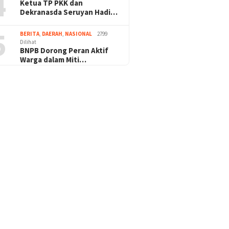
4
Ketua TP PKK dan
Dekranasda Seruyan Hadi…
5
BERITA
,
DAERAH
,
NASIONAL
2799
Dilihat
BNPB Dorong Peran Aktif
Warga dalam Miti…