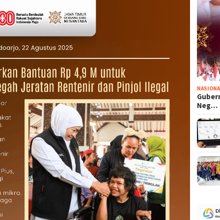
NASIONA
Gubern
Neg…