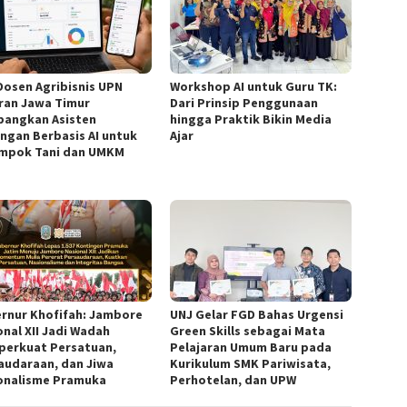
Dosen Agribisnis UPN
Workshop AI untuk Guru TK:
ran Jawa Timur
Dari Prinsip Penggunaan
angkan Asisten
hingga Praktik Bikin Media
ngan Berbasis AI untuk
Ajar
mpok Tani dan UMKM
rnur Khofifah: Jambore
UNJ Gelar FGD Bahas Urgensi
onal XII Jadi Wadah
Green Skills sebagai Mata
erkuat Persatuan,
Pelajaran Umum Baru pada
audaraan, dan Jiwa
Kurikulum SMK Pariwisata,
onalisme Pramuka
Perhotelan, dan UPW