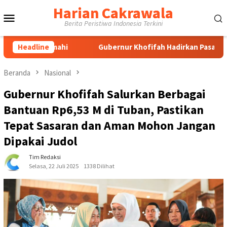
Loncat
Harian Cakrawala
Menu
ke
Berita Peristiwa Indonesia Terkini
konten
Mobile
i
Headline
Gubernur Khofifah Hadirkan Pasar Murah dan Bagikan 
Beranda
Nasional
Gubernur Khofifah Salurkan Berbagai
Bantuan Rp6,53 M di Tuban, Pastikan
Tepat Sasaran dan Aman Mohon Jangan
Dipakai Judol
Tim Redaksi
Selasa, 22 Juli 2025
1338 Dilihat