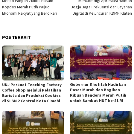
Menko Pangan Zulkifli Hasan:
Menkomdigi Apresiasi Balmon
pos
Kopdes Merah Putih Wujud
Jogja Jaga Frekuensi dan Layanan
Ekonomi Rakyat yang Berdikari
Digital di Peluncuran KDMP Klaten
POS TERKAIT
Gubernur Khofifah Hadirkan
UNJ Perkuat Teaching Factory
Pasar Murah dan Bagikan
Coffee Shop melalui Pelatihan
Ribuan Bendera Merah Putih
Barista dan Produksi Cookies
untuk Sambut HUT ke-81 RI
di SLBN 2 Central Kota Cimahi