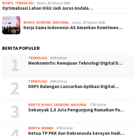
BISNIS
,
TEKNOLOGI
Kamis, 26 Februari 2026
Optimalisasi Lahan HGU Jadi Jurus Andala…
BISNIS
,
EKONOMI
,
NASIONAL
Jumat, 20 Februari 2026
Kerja Sama Indonesia–AS Amankan Komitmen…
BERITA POPULER
1
TEKNOLOGI
8959 Dilihat
Menkominfo: Kemajuan Teknologi Digital D…
2
TEKNOLOGI
8945 Dilihat
DKP3 Balangan Luncurkan Aplikasi Digital…
3
BERITA
,
BISNIS
,
EKONOMI
,
NASIONAL
5756 Dilihat
Sebanyak 2,8 Juta Pengunjung Ramaikan Pa…
4
BERITA
,
DAERAH
4759 Dilihat
Ketua TP PKK dan Dekranasda Seruyan Hadi…