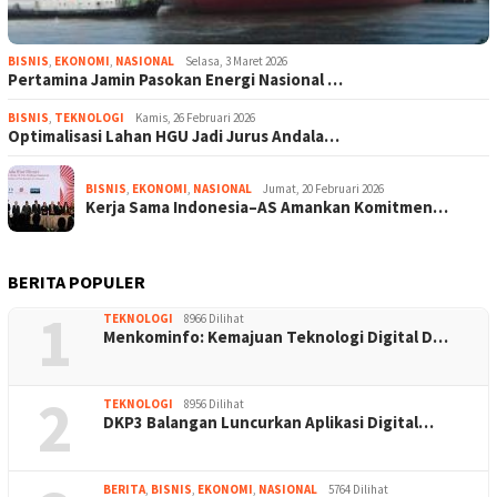
BISNIS
,
EKONOMI
,
NASIONAL
Selasa, 3 Maret 2026
Pertamina Jamin Pasokan Energi Nasional …
BISNIS
,
TEKNOLOGI
Kamis, 26 Februari 2026
Optimalisasi Lahan HGU Jadi Jurus Andala…
BISNIS
,
EKONOMI
,
NASIONAL
Jumat, 20 Februari 2026
Kerja Sama Indonesia–AS Amankan Komitmen…
BERITA POPULER
1
TEKNOLOGI
8966 Dilihat
Menkominfo: Kemajuan Teknologi Digital D…
2
TEKNOLOGI
8956 Dilihat
DKP3 Balangan Luncurkan Aplikasi Digital…
BERITA
,
BISNIS
,
EKONOMI
,
NASIONAL
5764 Dilihat