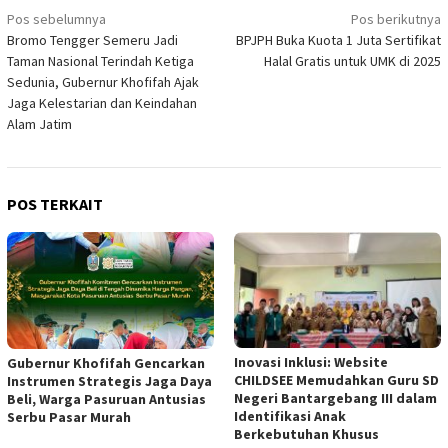
Navigasi
Pos sebelumnya
Pos berikutnya
Bromo Tengger Semeru Jadi
BPJPH Buka Kuota 1 Juta Sertifikat
pos
Taman Nasional Terindah Ketiga
Halal Gratis untuk UMK di 2025
Sedunia, Gubernur Khofifah Ajak
Jaga Kelestarian dan Keindahan
Alam Jatim
POS TERKAIT
Inovasi Inklusi: Website
Gubernur Khofifah Gencarkan
CHILDSEE Memudahkan Guru SD
Instrumen Strategis Jaga Daya
Negeri Bantargebang III dalam
Beli, Warga Pasuruan Antusias
Identifikasi Anak
Serbu Pasar Murah
Berkebutuhan Khusus