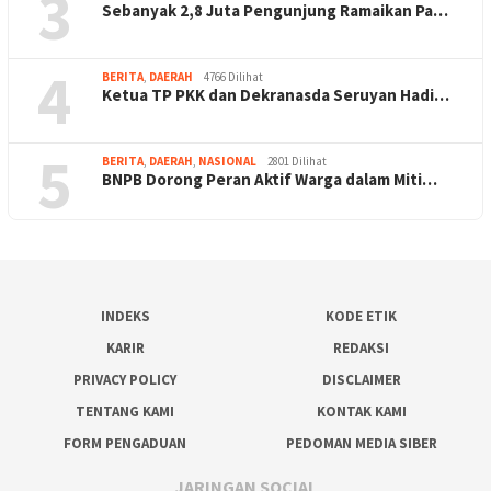
3
Sebanyak 2,8 Juta Pengunjung Ramaikan Pa…
4
BERITA
,
DAERAH
4766 Dilihat
Ketua TP PKK dan Dekranasda Seruyan Hadi…
5
BERITA
,
DAERAH
,
NASIONAL
2801 Dilihat
BNPB Dorong Peran Aktif Warga dalam Miti…
INDEKS
KODE ETIK
KARIR
REDAKSI
PRIVACY POLICY
DISCLAIMER
TENTANG KAMI
KONTAK KAMI
FORM PENGADUAN
PEDOMAN MEDIA SIBER
JARINGAN SOCIAL