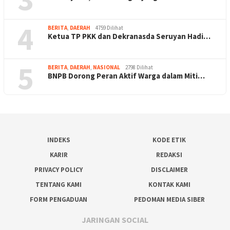
4
BERITA
,
DAERAH
4759 Dilihat
Ketua TP PKK dan Dekranasda Seruyan Hadi…
5
BERITA
,
DAERAH
,
NASIONAL
2798 Dilihat
BNPB Dorong Peran Aktif Warga dalam Miti…
INDEKS
KODE ETIK
KARIR
REDAKSI
PRIVACY POLICY
DISCLAIMER
TENTANG KAMI
KONTAK KAMI
FORM PENGADUAN
PEDOMAN MEDIA SIBER
JARINGAN SOCIAL