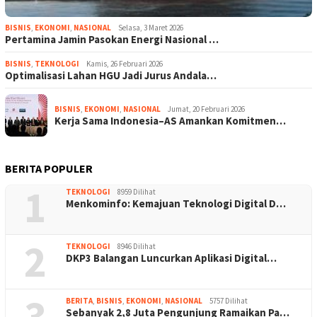
BISNIS
,
EKONOMI
,
NASIONAL
Selasa, 3 Maret 2026
Pertamina Jamin Pasokan Energi Nasional …
BISNIS
,
TEKNOLOGI
Kamis, 26 Februari 2026
Optimalisasi Lahan HGU Jadi Jurus Andala…
BISNIS
,
EKONOMI
,
NASIONAL
Jumat, 20 Februari 2026
Kerja Sama Indonesia–AS Amankan Komitmen…
BERITA POPULER
1
TEKNOLOGI
8959 Dilihat
Menkominfo: Kemajuan Teknologi Digital D…
2
TEKNOLOGI
8946 Dilihat
DKP3 Balangan Luncurkan Aplikasi Digital…
3
BERITA
,
BISNIS
,
EKONOMI
,
NASIONAL
5757 Dilihat
Sebanyak 2,8 Juta Pengunjung Ramaikan Pa…