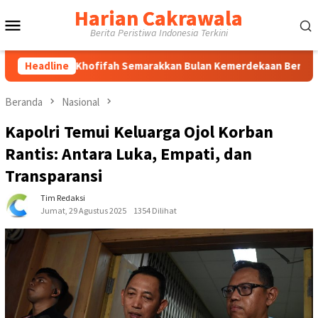
Loncat
Harian Cakrawala
Menu
ke
Berita Peristiwa Indonesia Terkini
konten
Mobile
r Khofifah Semarakkan Bulan Kemerdekaan Bersama Ojol Malang
Headline
Beranda
Nasional
Kapolri Temui Keluarga Ojol Korban
Rantis: Antara Luka, Empati, dan
Transparansi
Tim Redaksi
Jumat, 29 Agustus 2025
1354 Dilihat