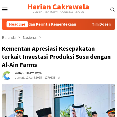
Loncat
Harian Cakrawala
Menu
ke
Berita Peristiwa Indonesia Terkini
konten
Mobile
n dan Perintis Kemerdekaan
Headline
Tim Dosen Agribisnis UPN 
Beranda
Nasional
Kementan Apresiasi Kesepakatan
terkait Investasi Produksi Susu dengan
Al-Ain Farms
Wahyu Eko Prasetyo
Jumat, 11 April 2025
1279 Dilihat