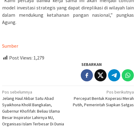
“Kami percaya bahwa kerja sama ini akan menjadi contoh
model investasi strategis yang dapat direplikasi di wilayah lain
dalam mendukung ketahanan pangan nasional,” pungkas
Agung.
Sumber
Post Views:
1,279
SEBARKAN
Navigasi
Pos sebelumnya
Pos berikutnya
Jelang Haul Akbar Satu Abad
Percepat Bentuk Koperasi Merah
pos
Syaikhona Kholil Bangkalan,
Putih, Pemerintah Siapkan Satgas
Gubernur Khofifah: Beliau Ulama
Besar Inspirator Lahirnya NU,
Organisasi Islam Terbesar Di Dunia