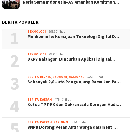
Kerja Sama Indonesia–AS Amankan Komitmen…
BERITA POPULER
1
TEKNOLOGI
8962 Dilihat
Menkominfo: Kemajuan Teknologi Digital D…
2
TEKNOLOGI
8950 Dilihat
DKP3 Balangan Luncurkan Aplikasi Digital…
3
BERITA
,
BISNIS
,
EKONOMI
,
NASIONAL
5758 Dilihat
Sebanyak 2,8 Juta Pengunjung Ramaikan Pa…
4
BERITA
,
DAERAH
4764 Dilihat
Ketua TP PKK dan Dekranasda Seruyan Hadi…
5
BERITA
,
DAERAH
,
NASIONAL
2798 Dilihat
BNPB Dorong Peran Aktif Warga dalam Miti…