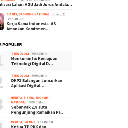
lisasi Lahan HGU Jadi Jurus Andala…
BISNIS
,
EKONOMI
,
NASIONAL
Jumat, 20
Februari 2026
Kerja Sama Indonesia–AS
Amankan Komitmen…
A POPULER
1
TEKNOLOGI
8962 Dilihat
Menkominfo: Kemajuan
Teknologi Digital D…
2
TEKNOLOGI
8950 Dilihat
DKP3 Balangan Luncurkan
Aplikasi Digital…
3
BERITA
,
BISNIS
,
EKONOMI
,
NASIONAL
5758 Dilihat
Sebanyak 2,8 Juta
Pengunjung Ramaikan Pa…
BERITA
,
DAERAH
4764 Dilihat
Ketua TP PKK dan