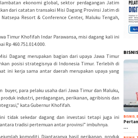
lambatan ekonomi global, sektor perdagangan Jatim
kkan dari catatan transaksi Misi Dagang Provinsi Jatim di
he Natsepa Resort & Conference Center, Maluku Tengah,
a Timur Khofifah Indar Parawansa, misi dagang kali ini
i Rp 460.751.014.000.
BISNI
isi Dagang merupakan bagian dari upaya Jawa Timur
n posisi strategisnya di Indonesia Timur. Terlebih di
at ini kerja sama antar daerah merupakan upaya yang
an buyer, para pelaku usaha dari Jawa Timur dan Maluku,
roduk industri, perdagangan, perikanan, agribisnis dan
ntegrasi,” kata Gubernur Khofifah.
i tidak sekedar dagang dan investasi tetapi juga ini
BISNIS
,
Pertam
ntara tradisi pertemuan antar provinsi” imbuhnya.
…
sejumlah komoditi. Diantaranya hasil perikanan, produk
BISNIS
,