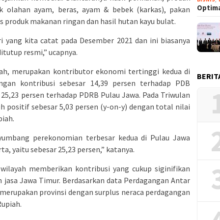
Optima
uk olahan ayam, beras, ayam & bebek (karkas), pakan
s produk makanan ringan dan hasil hutan kayu bulat.
ari yang kita catat pada Desember 2021 dan ini biasanya
itutup resmi,” ucapnya.
fah, merupakan kontributor ekonomi tertinggi kedua di
BERIT
ngan kontribusi sebesar 14,39 persen terhadap PDB
r 25,23 persen terhadap PDRB Pulau Jawa. Pada Triwulan
positif sebesar 5,03 persen (y-on-y) dengan total nilai
piah.
yumbang perekonomian terbesar kedua di Pulau Jawa
ta, yaitu sebesar 25,23 persen,” katanya.
wilayah memberikan kontribusi yang cukup siginifikan
n jasa Jawa Timur. Berdasarkan data Perdagangan Antar
 merupakan provinsi dengan surplus neraca perdagangan
Rupiah.