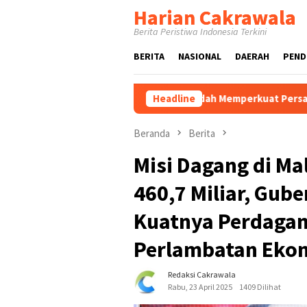
Loncat
Harian Cakrawala
ke
Berita Peristiwa Indonesia Terkini
konten
BERITA
NASIONAL
DAERAH
PEND
Nasional XII Jadi Wadah Memperkuat Persatuan, Persaudaraan, d
Headline
Beranda
Berita
Misi Dagang di Ma
460,7 Miliar, Gube
Kuatnya Perdagan
Perlambatan Ekon
Redaksi Cakrawala
Rabu, 23 April 2025
1409 Dilihat