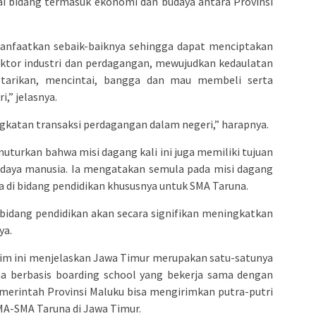
ai bidang termasuk ekonomi dan budaya antara Provinsi
anfaatkan sebaik-baiknya sehingga dapat menciptakan
ektor industri dan perdagangan, mewujudkan kedaulatan
tarikan, mencintai, bangga dan mau membeli serta
,” jelasnya.
katan transaksi perdagangan dalam negeri,” harapnya.
nuturkan bahwa misi dagang kali ini juga memiliki tujuan
 daya manusia. Ia mengatakan semula pada misi dagang
ama di bidang pendidikan khususnya untuk SMA Taruna.
bidang pendidikan akan secara signifikan meningkatkan
ya.
im ini menjelaskan Jawa Timur merupakan satu-satunya
na berbasis boarding school yang bekerja sama dengan
emerintah Provinsi Maluku bisa mengirimkan putra-putri
MA-SMA Taruna di Jawa Timur.