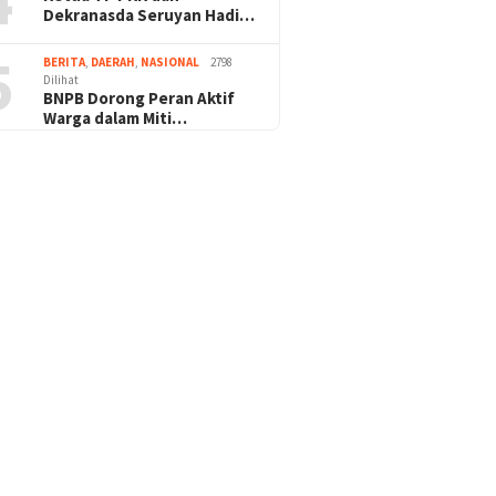
4
Dekranasda Seruyan Hadi…
5
BERITA
,
DAERAH
,
NASIONAL
2798
Dilihat
BNPB Dorong Peran Aktif
Warga dalam Miti…