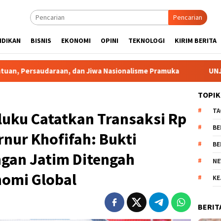
Pencarian
IDIKAN
BISNIS
EKONOMI
OPINI
TEKNOLOGI
KIRIM BERITA
an Jiwa Nasionalisme Pramuka
UNJ Gelar FGD Bahas Urgen
TOPIK
TA
luku Catatkan Transaksi Rp
BE
rnur Khofifah: Bukti
BE
gan Jatim Ditengah
NE
omi Global
KE
BERIT