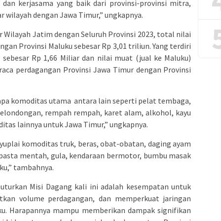
a dan kerjasama yang baik dari provinsi-provinsi mitra,
 wilayah dengan Jawa Timur,” ungkapnya.
Wilayah Jatim dengan Seluruh Provinsi 2023, total nilai
an Provinsi Maluku sebesar Rp 3,01 triliun. Yang terdiri
) sebesar Rp 1,66 Miliar dan nilai muat (jual ke Maluku)
neraca perdagangan Provinsi Jawa Timur dengan Provinsi
apa komoditas utama antara lain seperti pelat tembaga,
gelondongan, rempah rempah, karet alam, alkohol, kayu
itas lainnya untuk Jawa Timur,” ungkapnya.
uplai komoditas truk, beras, obat-obatan, daging ayam
, pasta mentah, gula, kendaraan bermotor, bumbu masak
uku,” tambahnya.
uturkan Misi Dagang kali ini adalah kesempatan untuk
tkan volume perdagangan, dan memperkuat jaringan
uku. Harapannya mampu memberikan dampak signifikan