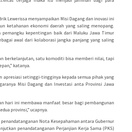
uktivitas terjaga maka itu menjadi jaminan bagi para
rik Lewerissa menyampaikan Misi Dagang dan inovasi ini
un ketahanan ekonomi daerah yang saling menopang.
uh pemangku kepentingan baik dari Maluku Jawa Timur
agai awal dari kolaborasi jangka panjang yang saling
n berkelanjutan, satu komoditi bisa memberi nilai, tapi
epan,” katanya.
 apresiasi setinggi-tingginya kepada semua pihak yang
ggaranya Misi Dagang dan Investasi anta Provinsi Jawa
kan hari ini membawa manfaat besar bagi pembangunan
edua provinsi,” ucapnya.
n penandatanganan Nota Kesepahaman antara Gubernur
anjutkan penandatanganan Perjanjian Kerja Sama (PKS)