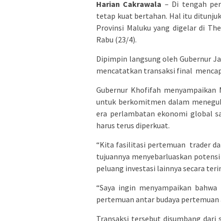
Harian Cakrawala
– Di tengah per
tetap kuat bertahan. Hal itu ditunju
Provinsi Maluku yang digelar di T
Rabu (23/4).
Dipimpin langsung oleh Gubernur Jaw
mencatatkan transaksi final mencapa
Gubernur Khofifah menyampaikan M
untuk berkomitmen dalam meneguhka
era perlambatan ekonomi global sa
harus terus diperkuat.
“Kita fasilitasi pertemuan trader d
tujuannya menyebarluaskan potensi p
peluang investasi lainnya secara teri
“Saya ingin menyampaikan bahwa in
pertemuan antar budaya pertemuan a
Transaksi tersebut disumbang dari 