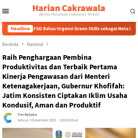
Loncat
Harian Cakrawala
Menu
ke
Berita Peristiwa Indonesia Terkini
konten
Mobile
FGD Bahas Urgensi Green Skills sebagai Mata Pelajaran Umum Ba
Headline
Beranda
Nasional
Raih Penghargaan Pembina
Produktivitas dan Terbaik Pertama
Kinerja Pengawasan dari Menteri
Ketenagakerjaan, Gubernur Khofifah:
Jatim Konsisten Ciptakan Iklim Usaha
Kondusif, Aman dan Produktif
Tim Redaksi
Selasa, 9 Desember 2025
1026 Dilihat