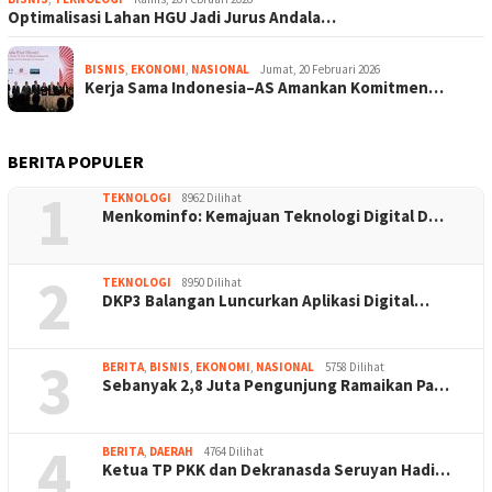
Optimalisasi Lahan HGU Jadi Jurus Andala…
BISNIS
,
EKONOMI
,
NASIONAL
Jumat, 20 Februari 2026
Kerja Sama Indonesia–AS Amankan Komitmen…
BERITA POPULER
1
TEKNOLOGI
8962 Dilihat
Menkominfo: Kemajuan Teknologi Digital D…
2
TEKNOLOGI
8950 Dilihat
DKP3 Balangan Luncurkan Aplikasi Digital…
3
BERITA
,
BISNIS
,
EKONOMI
,
NASIONAL
5758 Dilihat
Sebanyak 2,8 Juta Pengunjung Ramaikan Pa…
4
BERITA
,
DAERAH
4764 Dilihat
Ketua TP PKK dan Dekranasda Seruyan Hadi…