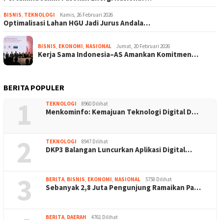
BISNIS
,
TEKNOLOGI
Kamis, 26 Februari 2026
Optimalisasi Lahan HGU Jadi Jurus Andala…
BISNIS
,
EKONOMI
,
NASIONAL
Jumat, 20 Februari 2026
Kerja Sama Indonesia–AS Amankan Komitmen…
BERITA POPULER
1
TEKNOLOGI
8960 Dilihat
Menkominfo: Kemajuan Teknologi Digital D…
2
TEKNOLOGI
8947 Dilihat
DKP3 Balangan Luncurkan Aplikasi Digital…
3
BERITA
,
BISNIS
,
EKONOMI
,
NASIONAL
5758 Dilihat
Sebanyak 2,8 Juta Pengunjung Ramaikan Pa…
BERITA
,
DAERAH
4761 Dilihat