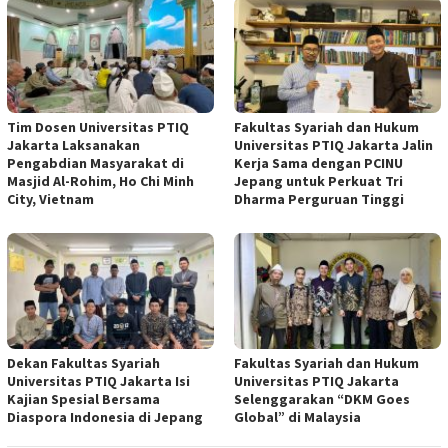
Tim Dosen Universitas PTIQ
Fakultas Syariah dan Hukum
Jakarta Laksanakan
Universitas PTIQ Jakarta Jalin
Pengabdian Masyarakat di
Kerja Sama dengan PCINU
Masjid Al-Rohim, Ho Chi Minh
Jepang untuk Perkuat Tri
City, Vietnam
Dharma Perguruan Tinggi
Dekan Fakultas Syariah
Fakultas Syariah dan Hukum
Universitas PTIQ Jakarta Isi
Universitas PTIQ Jakarta
Kajian Spesial Bersama
Selenggarakan “DKM Goes
Diaspora Indonesia di Jepang
Global” di Malaysia