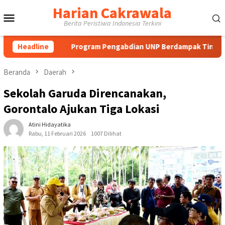
Loncat
Harian Cakrawala
Menu
ke
Berita Peristiwa Indonesia Terkini
konten
Mobile
Headline
Program Pengabdian UNP Berdampak Tingkatkan Kompeten
Beranda
Daerah
Sekolah Garuda Direncanakan,
Gorontalo Ajukan Tiga Lokasi
Atini Hidayatika
Rabu, 11 Februari 2026
1007 Dilihat