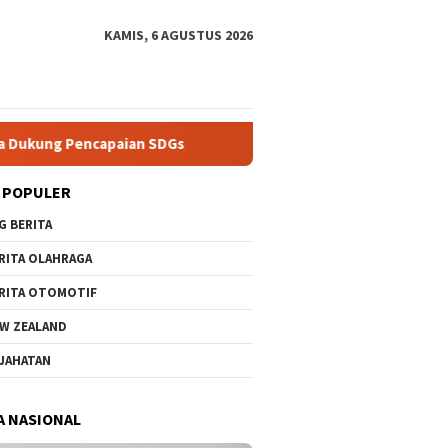
KAMIS, 6 AGUSTUS 2026
n SDGs
Gubernur Khofifah Sambut Delegasi Armada Angkat
 POPULER
G BERITA
RITA OLAHRAGA
RITA OTOMOTIF
W ZEALAND
JAHATAN
A NASIONAL