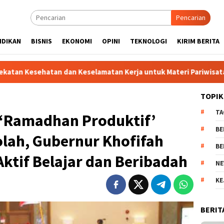
Pencarian
IDIKAN
BISNIS
EKONOMI
OPINI
TEKNOLOGI
KIRIM BERITA
 Keselamatan Kerja untuk Materi Pariwisata Dukung Pencapaia
TOPIK
TA
‘Ramadhan Produktif’
BE
lah, Gubernur Khofifah
BE
Aktif Belajar dan Beribadah
NE
KE
BERIT