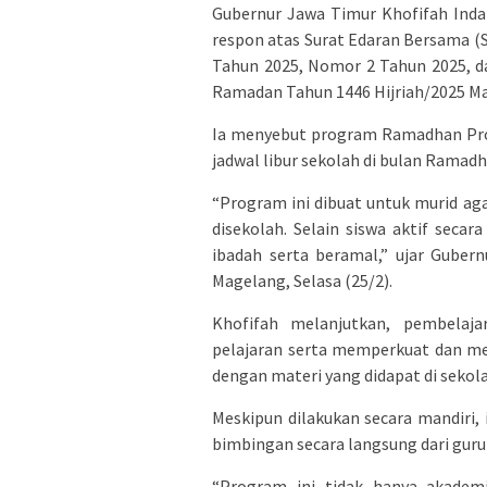
Gubernur Jawa Timur Khofifah Inda
respon atas Surat Edaran Bersama
Tahun 2025, Nomor 2 Tahun 2025, d
Ramadan Tahun 1446 Hijriah/2025 Ma
Ia menyebut program Ramadhan Prod
jadwal libur sekolah di bulan Ramadhan
“Program ini dibuat untuk murid aga
disekolah. Selain siswa aktif sec
ibadah serta beramal,” ujar Gubern
Magelang, Selasa (25/2).
Khofifah melanjutkan, pembelaj
pelajaran serta memperkuat dan me
dengan materi yang didapat di sekola
Meskipun dilakukan secara mandiri
bimbingan secara langsung dari gur
“Program ini tidak hanya akadem