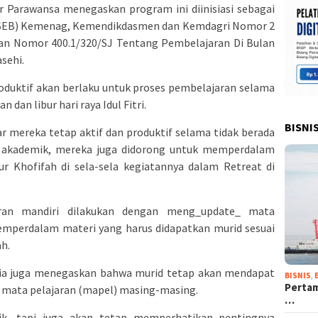
r Parawansa menegaskan program ini diinisiasi sebagai
 (SEB) Kemenag, Kemendikdasmen dan Kemdagri Nomor 2
an Nomor 400.1/320/SJ Tentang Pembelajaran Di Bulan
sehi.
uktif akan berlaku untuk proses pembelajaran selama
 dan libur hari raya Idul Fitri.
BISNI
r mereka tetap aktif dan produktif selama tidak berada
ara akademik, mereka juga didorong untuk memperdalam
ur Khofifah di sela-sela kegiatannya dalam Retreat di
aran mandiri dilakukan dengan meng_update_ mata
mperdalam materi yang harus didapatkan murid sesuai
h.
, ia juga menegaskan bahwa murid tetap akan mendapat
BISNIS
,
Pertam
u mata pelajaran (mapel) masing-masing.
…
ik, tapi juga akan tetap memperhatikan pentingnya