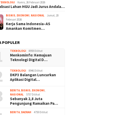
TEKNOLOGI
Kamis, 26 Februari 2026
lisasi Lahan HGU Jadi Jurus Andala…
BISNIS
,
EKONOMI
,
NASIONAL
Jumat, 20
Februari 2026
Kerja Sama Indonesia–AS
Amankan Komitmen…
A POPULER
1
TEKNOLOGI
8959 Dilihat
Menkominfo: Kemajuan
Teknologi Digital D…
2
TEKNOLOGI
8946 Dilihat
DKP3 Balangan Luncurkan
Aplikasi Digital…
3
BERITA
,
BISNIS
,
EKONOMI
,
NASIONAL
5757 Dilihat
Sebanyak 2,8 Juta
Pengunjung Ramaikan Pa…
BERITA
,
DAERAH
4759 Dilihat