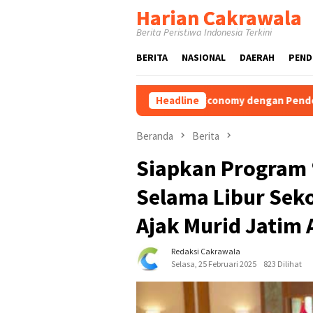
Loncat
Harian Cakrawala
ke
Berita Peristiwa Indonesia Terkini
konten
BERITA
NASIONAL
DAERAH
PEND
TVET Berbasis Blue Economy dengan Pendekatan Kesehatan dan
Headline
Beranda
Berita
Siapkan Program 
Selama Libur Seko
Ajak Murid Jatim 
Redaksi Cakrawala
Selasa, 25 Februari 2025
823 Dilihat