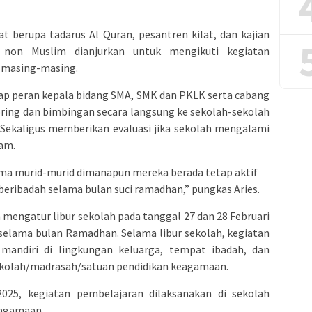
at berupa tadarus Al Quran, pesantren kilat, dan kajian
a non Muslim dianjurkan untuk mengikuti kegiatan
 masing-masing.
rap peran kepala bidang SMA, SMK dan PKLK serta cabang
ring dan bimbingan secara langsung ke sekolah-sekolah
 Sekaligus memberikan evaluasi jika sekolah mengalami
am.
ama murid-murid dimanapun mereka berada tetap aktif
beribadah selama bulan suci ramadhan,” pungkas Aries.
 mengatur libur sekolah pada tanggal 27 dan 28 Februari
5 selama bulan Ramadhan. Selama libur sekolah, kegiatan
 mandiri di lingkungan keluarga, tempat ibadah, dan
sekolah/madrasah/satuan pendidikan keagamaan.
25, kegiatan pembelajaran dilaksanakan di sekolah
eagamaan.