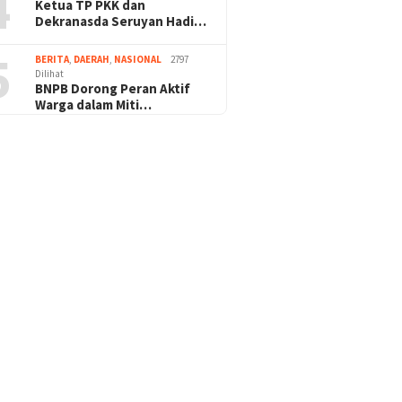
4
Ketua TP PKK dan
Dekranasda Seruyan Hadi…
5
BERITA
,
DAERAH
,
NASIONAL
2797
Dilihat
BNPB Dorong Peran Aktif
Warga dalam Miti…