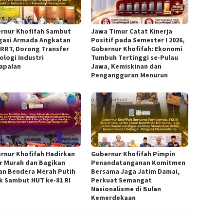
rnur Khofifah Sambut
Jawa Timur Catat Kinerja
gasi Armada Angkatan
Positif pada Semester I 2026,
 RRT, Dorong Transfer
Gubernur Khofifah: Ekonomi
ologi Industri
Tumbuh Tertinggi se-Pulau
apalan
Jawa, Kemiskinan dan
Pengangguran Menurun
rnur Khofifah Hadirkan
Gubernur Khofifah Pimpin
r Murah dan Bagikan
Penandatanganan Komitmen
an Bendera Merah Putih
Bersama Jaga Jatim Damai,
k Sambut HUT ke-81 RI
Perkuat Semangat
Nasionalisme di Bulan
Kemerdekaan