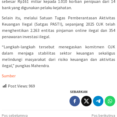
sebesar Rp161 miliar kepada 1.010 korban penipuan dari 14
bank yang digunakan pelaku kejahatan.
Selain itu, melalui Satuan Tugas Pemberantasan Aktivitas
Keuangan Ilegal (Satgas PASTI), sepanjang 2025 OJK telah
menghentikan 2.263 entitas pinjaman online ilegal dan 354
penawaran investasi ilegal.
“Langkah-langkah tersebut menegaskan komitmen OJK
dalam menjaga stabilitas sektor keuangan sekaligus
melindungi masyarakat dari risiko keuangan dan aktivitas
ilegal,” pungkas Mahendra.
Sumber
Post Views:
969
SEBARKAN
Navigasi
Pos sebelumnya
Pos berikutnya