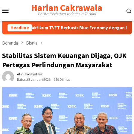
Loncat
Harian Cakrawala
Menu
ke
Berita Peristiwa Indonesia Terkini
konten
Mobile
aktikum TVET Berbasis Blue Economy dengan Pendekatan Keseha
Headline
Beranda
Bisnis
Stabilitas Sistem Keuangan Dijaga, OJK
Pertegas Perlindungan Masyarakat
Atini Hidayatika
Rabu, 28 Januari 2026
969 Dilihat