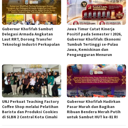
Gubernur Khofifah Sambut
Jawa Timur Catat Kinerja
Delegasi Armada Angkatan
Positif pada Semester I 2026,
Laut RRT, Dorong Transfer
Gubernur Khofifah: Ekonomi
Teknologi Industri Perkapalan
Tumbuh Tertinggi se-Pulau
Jawa, Kemiskinan dan
Pengangguran Menurun
UNJ Perkuat Teaching Factory
Gubernur Khofifah Hadirkan
Coffee Shop melalui Pelatihan
Pasar Murah dan Bagikan
Barista dan Produksi Cookies
Ribuan Bendera Merah Putih
di SLBN 2 Central Kota Cimahi
untuk Sambut HUT ke-81 RI