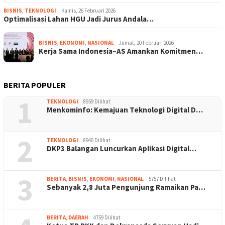
BISNIS
,
TEKNOLOGI
Kamis, 26 Februari 2026
Optimalisasi Lahan HGU Jadi Jurus Andala…
BISNIS
,
EKONOMI
,
NASIONAL
Jumat, 20 Februari 2026
Kerja Sama Indonesia–AS Amankan Komitmen…
BERITA POPULER
1
TEKNOLOGI
8959 Dilihat
Menkominfo: Kemajuan Teknologi Digital D…
2
TEKNOLOGI
8946 Dilihat
DKP3 Balangan Luncurkan Aplikasi Digital…
3
BERITA
,
BISNIS
,
EKONOMI
,
NASIONAL
5757 Dilihat
Sebanyak 2,8 Juta Pengunjung Ramaikan Pa…
BERITA
,
DAERAH
4759 Dilihat