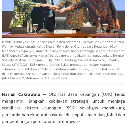
Menkeu Purbaya Yudhi Sadewa (kedua kiri) bersama Gubernur Bank Indonesia Perry
Warjiyo (kedua kanan), Ketua Dewan Komisioner Otoritas Jasa Keuangan (OJK)
Mahendra Siregar (kiri) dan Ketua Dewan Komisioner Lembaga Penjamin Simpanan
(LPS) Anggito Abimanyu (kanan) bersiap menyampaikan hasil rapat berkala Komite
Stabilitas Sistem Keuangan (KSSK) I 2026 di Gedung Juanda Kemenkeu, Jakarta,
Selasa (27/1/2026). KSSK menilai kondisi fiskal, moneter, dan sektor keuangan
selama kuartal IV tahun 2025 berada dalam kondisi terjaga, dimana hal tersebut
diklaim merupakan dukungan dari koordinasi dan sinergi kebijakan antar-otoritas.
(ANTARA FOTO/Muhammad Adimaja/aww)
Harian Cakrawala
— Otoritas Jasa Keuangan (OJK) terus
mengambil langkah kebijakan strategis untuk menjaga
stabilitas sistem keuangan (SSK) sekaligus mendukung
pertumbuhan ekonomi nasional di tengah dinamika global dan
perkembangan perekonomian domestik.