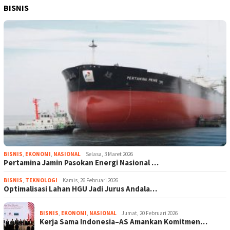
BISNIS
BISNIS
,
EKONOMI
,
NASIONAL
Selasa, 3 Maret 2026
Pertamina Jamin Pasokan Energi Nasional …
BISNIS
,
TEKNOLOGI
Kamis, 26 Februari 2026
Optimalisasi Lahan HGU Jadi Jurus Andala…
BISNIS
,
EKONOMI
,
NASIONAL
Jumat, 20 Februari 2026
Kerja Sama Indonesia–AS Amankan Komitmen…