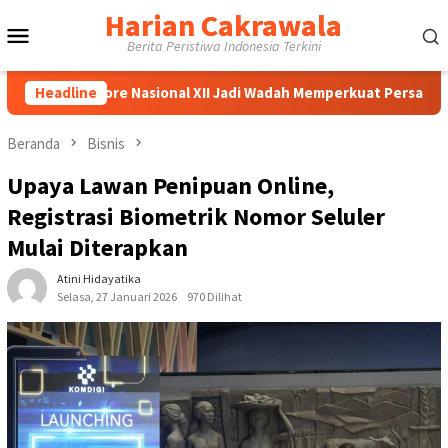
Loncat
Harian Cakrawala
Menu
ke
Berita Peristiwa Indonesia Terkini
konten
Mobile
bore Nasional XII Jadi Wadah Memperkuat Persatuan, Persaudar
Headline
Beranda
Bisnis
Upaya Lawan Penipuan Online,
Registrasi Biometrik Nomor Seluler
Mulai Diterapkan
Atini Hidayatika
Selasa, 27 Januari 2026
970 Dilihat