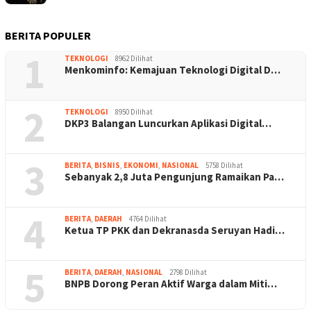
BERITA POPULER
1
TEKNOLOGI
8962 Dilihat
Menkominfo: Kemajuan Teknologi Digital D…
2
TEKNOLOGI
8950 Dilihat
DKP3 Balangan Luncurkan Aplikasi Digital…
3
BERITA
,
BISNIS
,
EKONOMI
,
NASIONAL
5758 Dilihat
Sebanyak 2,8 Juta Pengunjung Ramaikan Pa…
4
BERITA
,
DAERAH
4764 Dilihat
Ketua TP PKK dan Dekranasda Seruyan Hadi…
5
BERITA
,
DAERAH
,
NASIONAL
2798 Dilihat
BNPB Dorong Peran Aktif Warga dalam Miti…