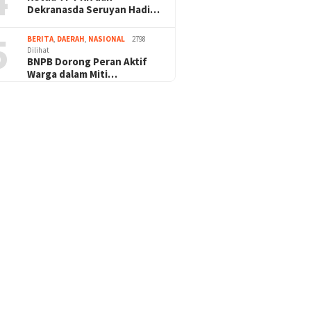
4
Dekranasda Seruyan Hadi…
5
BERITA
,
DAERAH
,
NASIONAL
2798
Dilihat
BNPB Dorong Peran Aktif
Warga dalam Miti…