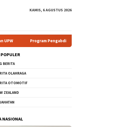
KAMIS, 6 AGUSTUS 2026
ram Pengabdian UNP Berdampak Tingkatkan Kompetensi Guru PAI 
 POPULER
G BERITA
RITA OLAHRAGA
RITA OTOMOTIF
W ZEALAND
JAHATAN
A NASIONAL