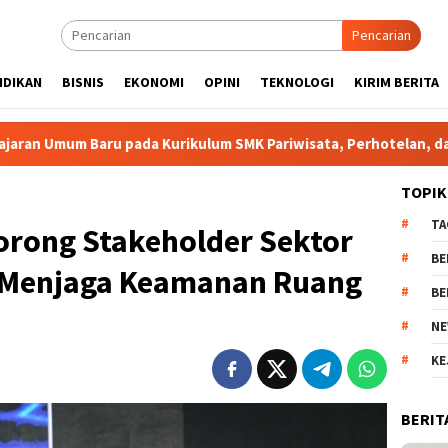
Pencarian
IDIKAN
BISNIS
EKONOMI
OPINI
TEKNOLOGI
KIRIM BERITA
ada Kurikulum SMK Pariwisata, Perhotelan, dan UPW
Prog
TOPIK
TA
rong Stakeholder Sektor
BE
i Menjaga Keamanan Ruang
BE
NE
KE
BERIT