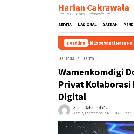
Loncat
Harian Cakrawala
ke
Berita Peristiwa Indonesia Terkini
konten
BERITA
NASIONAL
DAERAH
PEND
 Bahas Urgensi Green Skills sebagai Mata Pelajaran Umum Baru p
Headline
Beranda
Berita
Wamenkomdigi Do
Privat Kolaboras
Digital
Adinda Rahmanda Putri
Kamis, 4 September 2025
862 Dilihat