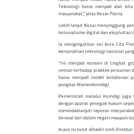
Teknologi harus menjadi alat kit
masyarakat,” jelas Nezar Patria.
Lebih lanjut Nezar menyinggung pe
kolonialisme digital dan eksploitasi 
Ia mengingatkan visi Asta Cita P
kemandirian teknologi nasional yan
“Ini menjadi konsen di tingkat g
rentan terhadap praktek pencurian dan
harus menjadi model kolaborasi yan
pungkas Wamenkomdigi.
Pemerintah melalui Komdigi juga 
dengan aparat penegak hukum seperti
menindaklanjuti laporan masyaraka
berasal dari dalam negeri maupun lua
Acara ini turut dihadiri oleh Direk