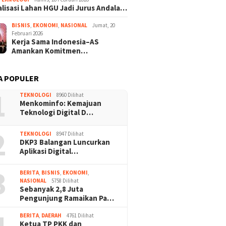
lisasi Lahan HGU Jadi Jurus Andala…
BISNIS
,
EKONOMI
,
NASIONAL
Jumat, 20
Februari 2026
Kerja Sama Indonesia–AS
Amankan Komitmen…
A POPULER
1
TEKNOLOGI
8960 Dilihat
Menkominfo: Kemajuan
Teknologi Digital D…
2
TEKNOLOGI
8947 Dilihat
DKP3 Balangan Luncurkan
Aplikasi Digital…
3
BERITA
,
BISNIS
,
EKONOMI
,
NASIONAL
5758 Dilihat
Sebanyak 2,8 Juta
Pengunjung Ramaikan Pa…
BERITA
,
DAERAH
4761 Dilihat
Ketua TP PKK dan