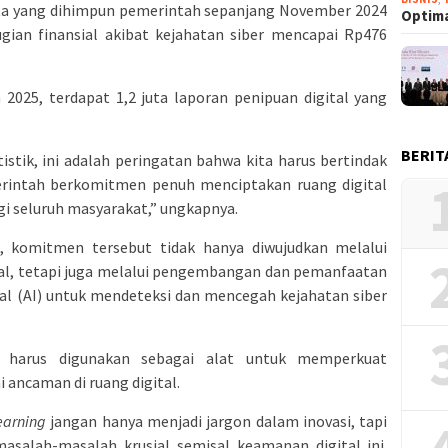
ata yang dihimpun pemerintah sepanjang November 2024
Optima
gian finansial akibat kejahatan siber mencapai Rp476
2025, terdapat 1,2 juta laporan penipuan digital yang
BERIT
istik, ini adalah peringatan bahwa kita harus bertindak
erintah berkomitmen penuh menciptakan ruang digital
gi seluruh masyarakat,” ungkapnya.
komitmen tersebut tidak hanya diwujudkan melalui
ital, tetapi juga melalui pengembangan dan pemanfaatan
sial (AI) untuk mendeteksi dan mencegah kejahatan siber
 harus digunakan sebagai alat untuk memperkuat
 ancaman di ruang digital.
earning
jangan hanya menjadi jargon dalam inovasi, tapi
masalah-masalah krusial semisal keamanan digital ini.