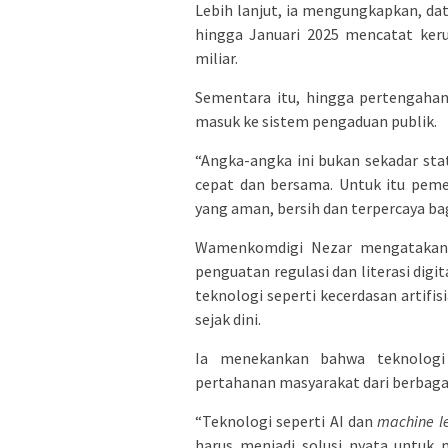
Lebih lanjut, ia mengungkapkan, d
hingga Januari 2025 mencatat keru
miliar.
Sementara itu, hingga pertengahan 
masuk ke sistem pengaduan publik.
“Angka-angka ini bukan sekadar stat
cepat dan bersama. Untuk itu pem
yang aman, bersih dan terpercaya ba
Wamenkomdigi Nezar mengatakan, 
penguatan regulasi dan literasi dig
teknologi seperti kecerdasan artifi
sejak dini.
Ia menekankan bahwa teknologi
pertahanan masyarakat dari berbagai
“Teknologi seperti AI dan
machine l
harus menjadi solusi nyata untuk 