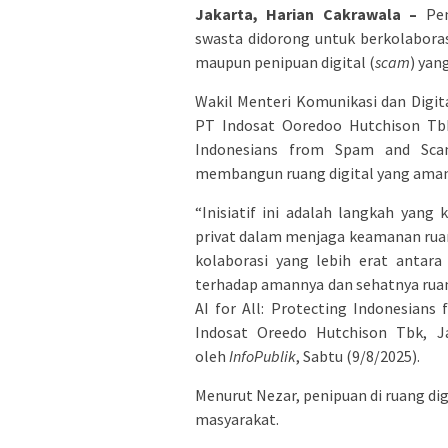
Jakarta, Harian Cakrawala –
Pe
swasta didorong untuk berkolabora
maupun penipuan digital (
scam
) yan
Wakil Menteri Komunikasi dan Digit
PT Indosat Ooredoo Hutchison Tbk
Indonesians from Spam and Sca
membangun ruang digital yang aman 
“Inisiatif ini adalah langkah yan
privat dalam menjaga keamanan ruang
kolaborasi yang lebih erat antar
terhadap amannya dan sehatnya ruang
AI for All: Protecting Indonesian
Indosat Oreedo Hutchison Tbk, Ja
oleh
InfoPublik
, Sabtu (9/8/2025).
Menurut Nezar, penipuan di ruang di
masyarakat.