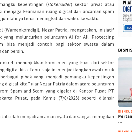
mangku kepentingan (
stakeholder
) sektor privat atau
si menjaga keamanan ruang digital dari ancaman spam
g jumlahnya terus meningkat dari waktu ke waktu.
al (Wamenkomdigi), Nezar Patria, mengatakan, inisiatif
 yang meluncurkan peluncuran AI for All: Protecting
m bisa menjadi contoh bagi sektor swasta dalam
BISNI
dan bersih.
g konkret menunjukkan komitmen yang kuat dari sektor
 digital kita. Tentu saja ini menjadi langkah awal untuk
a berbagai pihak yang menjadi pemangku kepentingan
 digital kita,” ujar Nezar Patria dalam acara peluncuran
s from Spam and Scam yang digelar di Kantor Pusat PT
karta Pusat, pada Kamis (7/8/2025) seperti dilansir
BISNIS
,
gital telah menjadi ancaman nyata dan sangat merugikan
Pertam
…
BISNIS
,