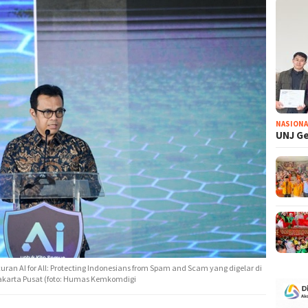
NASIONA
UNJ Ge
n AI for All: Protecting Indonesians from Spam and Scam yang digelar di
Jakarta Pusat (foto: Humas Kemkomdigi