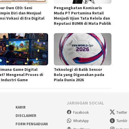
our Own CEO: Seni
Pengangkatan Komisaris
mpin Diri dan Menjual
Muda PT Pertamina Retail
si Vokasi di Era Digital
Menjadi Ujian Tata Kelola dan
Reputasi BUMN di Mata Publik
imana Game Digital
Teknologi di Balik Sensor
at? Mengenal Proses di
Bola yang Digunakan pada
k Industri Game
Piala Dunia 2026
JARINGAN SOCIAL
KARIR
Facebook
Twitter
DISCLAIMER
WhatsApp
Tumblr
FORM PENGADUAN