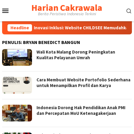
Loncat
Harian Cakrawala
Menu
ke
Berita Peristiwa Indonesia Terkini
konten
Mobile
Headline
Inovasi Inklusi: Website CHILDSEE Memudahkan Guru SD N
PENULIS:
BRYAN BENEDICT BANGUN
Wali Kota Malang Dorong Peningkatan
Kualitas Pelayanan Umrah
Cara Membuat Website Portofolio Sederhana
untuk Menampilkan Profil dan Karya
Indonesia Dorong Hak Pendidikan Anak PMI
dan Percepatan MoU Ketenagakerjaan