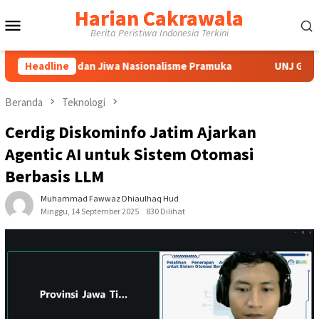
Loncat
Harian Cakrawala
Menu
ke
Berita Peristiwa Indonesia Terkini
konten
Mobile
aan, dan Jiwa Nasionalisme Pramuka
Headline
UNJ Gelar FGD Bahas
Beranda
Teknologi
Cerdig Diskominfo Jatim Ajarkan
Agentic AI untuk Sistem Otomasi
Berbasis LLM
Muhammad Fawwaz Dhiaulhaq Hud
Minggu, 14 September 2025
830 Dilihat