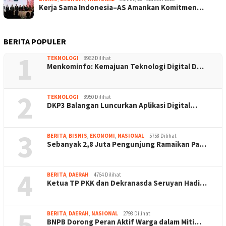
Kerja Sama Indonesia–AS Amankan Komitmen…
BERITA POPULER
1
TEKNOLOGI
8962 Dilihat
Menkominfo: Kemajuan Teknologi Digital D…
2
TEKNOLOGI
8950 Dilihat
DKP3 Balangan Luncurkan Aplikasi Digital…
3
BERITA
,
BISNIS
,
EKONOMI
,
NASIONAL
5758 Dilihat
Sebanyak 2,8 Juta Pengunjung Ramaikan Pa…
4
BERITA
,
DAERAH
4764 Dilihat
Ketua TP PKK dan Dekranasda Seruyan Hadi…
5
BERITA
,
DAERAH
,
NASIONAL
2798 Dilihat
BNPB Dorong Peran Aktif Warga dalam Miti…