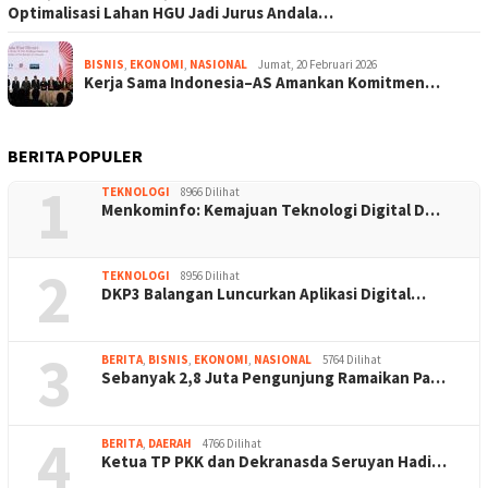
Optimalisasi Lahan HGU Jadi Jurus Andala…
BISNIS
,
EKONOMI
,
NASIONAL
Jumat, 20 Februari 2026
Kerja Sama Indonesia–AS Amankan Komitmen…
BERITA POPULER
1
TEKNOLOGI
8966 Dilihat
Menkominfo: Kemajuan Teknologi Digital D…
2
TEKNOLOGI
8956 Dilihat
DKP3 Balangan Luncurkan Aplikasi Digital…
3
BERITA
,
BISNIS
,
EKONOMI
,
NASIONAL
5764 Dilihat
Sebanyak 2,8 Juta Pengunjung Ramaikan Pa…
4
BERITA
,
DAERAH
4766 Dilihat
Ketua TP PKK dan Dekranasda Seruyan Hadi…