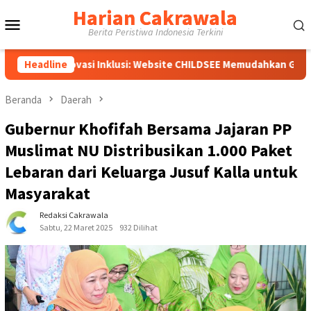
Loncat
Harian Cakrawala
Menu
ke
Berita Peristiwa Indonesia Terkini
konten
Mobile
ovasi Inklusi: Website CHILDSEE Memudahkan Guru SD Negeri Ban
Headline
Beranda
Daerah
Gubernur Khofifah Bersama Jajaran PP
Muslimat NU Distribusikan 1.000 Paket
Lebaran dari Keluarga Jusuf Kalla untuk
Masyarakat
Redaksi Cakrawala
Sabtu, 22 Maret 2025
932 Dilihat