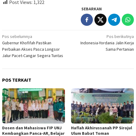
Post Views:
1,322
SEBARKAN
Navigasi
Pos sebelumnya
Pos berikutnya
Gubernur Khofifah Pastikan
Indonesia-Yordania Jalin Kerja
pos
Perbaikan Akses Pasca Longsor
Sama Pertanian
Jalur Pacet-Cangar Segera Tuntas
POS TERKAIT
Dosen dan Mahasiswa FIP UNJ
Haflah Akhirussanah PP Sirojul
Kembangkan Panca-AR, Belajar
Ulum Babat Toman