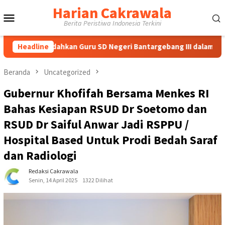
Loncat
Harian Cakrawala
Menu
ke
Berita Peristiwa Indonesia Terkini
konten
Mobile
dahkan Guru SD Negeri Bantargebang III dalam Identifikasi Anak
Headline
Beranda
Uncategorized
Gubernur Khofifah Bersama Menkes RI
Bahas Kesiapan RSUD Dr Soetomo dan
RSUD Dr Saiful Anwar Jadi RSPPU /
Hospital Based Untuk Prodi Bedah Saraf
dan Radiologi
Redaksi Cakrawala
Senin, 14 April 2025
1322 Dilihat