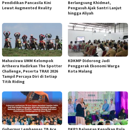
Pendidikan Pancasila Kini
Berlangsung Khidmat,
Lewat Augmented Reality
Pengasuh Ajak Santri Lanjut
hingga Aliyah
Mahasiswa UMM Kelompok
KDKMP Didorong Jadi
Artheera Hadirkan The Spotter
Penggerak Ekonomi Warga
Challenge, Peserta TRAX 2026
Kota Malang
Tampil Percaya Diri di Setiap
Titik Riding
Gubernur Lemhannas TB Ace
DKP3 Balangan Kenalkan Pola