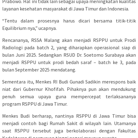
Prabowo. Hal ini tidak lain sebagai upaya meningkatan kualitas
layanan kesehatan masyarakat di Jawa Timur dan Indonesia.
“Tentu dalam prosesnya harus dicari bersama titik-titik
Equilibrium nya,” ucapnya.
Rencananya, RSSA Malang akan menjadi RSPPU untuk Prodi
Radiologi pada batch 2, yang diharapkan operasional siap di
bulan Juni 2025. Sedangkan RSUD Dr. Soetomo Surabaya akan
menjadi RSPPU untuk prodi bedah saraf – batch ke 3, pada
bulan September 2025 mendatang.
Sementara itu, Menkes RI Budi Gunadi Sadikin merespons baik
niat dari Gubernur Khofifah. Pihaknya pun akan mendukung
penuh semua upaya guna mempercepat terlaksananya
program RSPPU di Jawa Timur.
Menkes Budi berharap, nantinya RSPPU di Jawa Timur bisa
menjadi contoh bagi Rumah Sakit di wilayah lain. Utamanya
saat RSPPU tersebut juga berkolaborasi dengan Fakultas
Kedokteran di perguruan tinggi negeri maupun swasta.