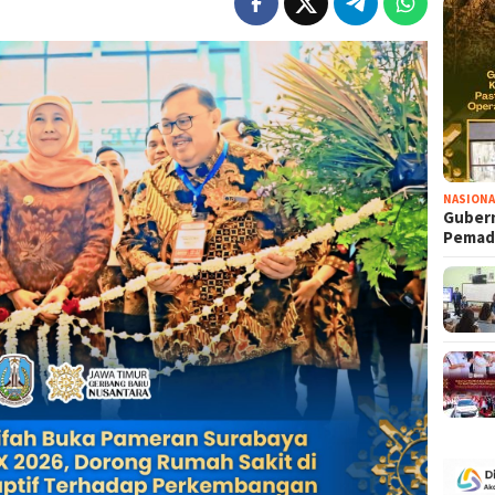
NASIONA
Gubern
Pema