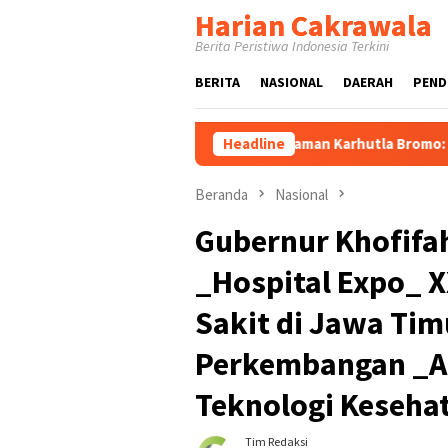
Loncat
Harian Cakrawala
ke
Berita Peristiwa Indonesia Terkini
konten
BERITA
NASIONAL
DAERAH
PEND
au Proses Pemadaman Karhutla Bromo: Pastikan Operasi Darat,
Headline
Beranda
Nasional
Gubernur Khofifa
_Hospital Expo_ 
Sakit di Jawa Tim
Perkembangan _Art
Teknologi Keseha
Tim Redaksi