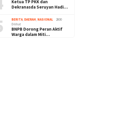
4
Ketua TP PKK dan
Dekranasda Seruyan Hadi…
5
BERITA
,
DAERAH
,
NASIONAL
2800
Dilihat
BNPB Dorong Peran Aktif
Warga dalam Miti…