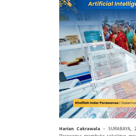
Harian Cakrawala
– SURABAYA, 2
Parawansa membuka sekaligus men