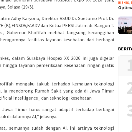
BISNIS
,
ya, Selasa (19/5).
Optima
Jatim Adhy Karyono, Direktur RSUD Dr. Soetomo Prof. Dr.
DVE (K),FINSDV,FAADV dan Ketua PERSI Jatim dr. Bangun T.
es., Gubernur Khofifah melihat langsung kecanggihan
beragamnya fasilitas layanan kesehatan dari berbagai
BERIT
kes, dalam Surabaya Hospex XX 2026 ini juga digelar
 hingga layanan pemeriksaan kesehatan ringan gratis
ofifah mengaku takjub terhadap kemajuan teknologi
tu, ia mendorong Rumah Sakit yang ada di Jawa Timur
ficial Intelligence_ dan teknologi kesehatan.
i Jawa Timur harus sangat adaptif terhadap berbagai
uk di dalamnya AI,” jelasnya.
hat, semuanya sudah dengan AI. Ini artinya teknologi