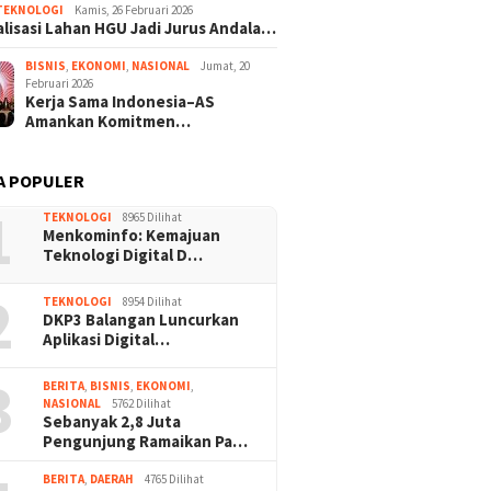
TEKNOLOGI
Kamis, 26 Februari 2026
lisasi Lahan HGU Jadi Jurus Andala…
BISNIS
,
EKONOMI
,
NASIONAL
Jumat, 20
Februari 2026
Kerja Sama Indonesia–AS
Amankan Komitmen…
A POPULER
1
TEKNOLOGI
8965 Dilihat
Menkominfo: Kemajuan
Teknologi Digital D…
2
TEKNOLOGI
8954 Dilihat
DKP3 Balangan Luncurkan
Aplikasi Digital…
3
BERITA
,
BISNIS
,
EKONOMI
,
NASIONAL
5762 Dilihat
Sebanyak 2,8 Juta
Pengunjung Ramaikan Pa…
BERITA
,
DAERAH
4765 Dilihat