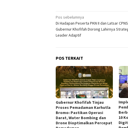
Navigasi
Pos sebelumnya
Di Hadapan Peserta PKN II dan Latsar CPNS
pos
Gubernur Khofifah Dorong Lahirnya Strate
Leader Adaptif
POS TERKAIT
Impl
Gubernur Khofifah Tinjau
Pemb
Proses Pemadaman Karhutla
Berb
Bromo: Pastikan Operasi
10 K
Darat, Water Bombing dan
Digit
Drone Dioptimalkan Percepat
Pemb