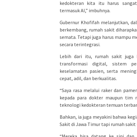
kedokteran kita itu harus sanga
termasuk AI,” imbuhnya.
Gubernur Khofifah melanjutkan, da
berkembang, rumah sakit diharapkan
semata. Tetapi juga harus mampu mem
secara terintegrasi.
Lebih dari itu, rumah sakit juga
transformasi digital, sistem p
keselamatan pasien, serta mening
cepat, adil, dan berkualitas.
“Saya rasa melalui raker dan pame
kepada para dokter maupun tim m
teknologi kedokteran temuan terbaru
Bahkan, ia juga meyakini bahwa kegi
Sakit di Jawa Timur tapi rumah sakit 
“Mereka bisa datang ke sini dan