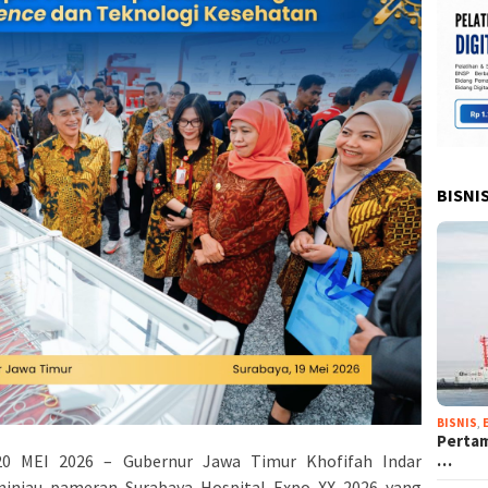
BISNI
BISNIS
,
Pertam
0 MEI 2026 – Gubernur Jawa Timur Khofifah Indar
…
injau pameran Surabaya Hospital Expo XX 2026 yang