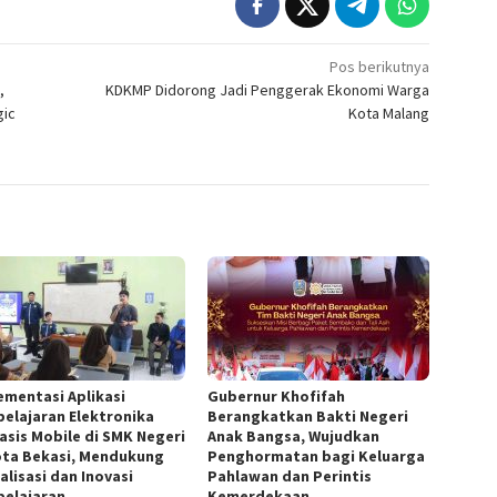
Pos berikutnya
,
KDKMP Didorong Jadi Penggerak Ekonomi Warga
gic
Kota Malang
ementasi Aplikasi
Gubernur Khofifah
elajaran Elektronika
Berangkatkan Bakti Negeri
asis Mobile di SMK Negeri
Anak Bangsa, Wujudkan
ota Bekasi, Mendukung
Penghormatan bagi Keluarga
alisasi dan Inovasi
Pahlawan dan Perintis
elajaran.
Kemerdekaan