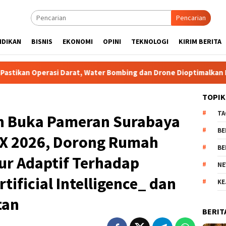
Pencarian
IDIKAN
BISNIS
EKONOMI
OPINI
TEKNOLOGI
KIRIM BERITA
 Water Bombing dan Drone Dioptimalkan Percepat Pemadaman
TOPIK
TA
h Buka Pameran Surabaya
BE
XX 2026, Dorong Rumah
BE
ur Adaptif Terhadap
NE
ificial Intelligence_ dan
KE
tan
BERIT