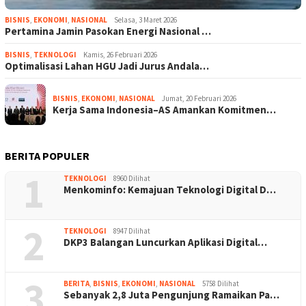
BISNIS
,
EKONOMI
,
NASIONAL
Selasa, 3 Maret 2026
Pertamina Jamin Pasokan Energi Nasional …
BISNIS
,
TEKNOLOGI
Kamis, 26 Februari 2026
Optimalisasi Lahan HGU Jadi Jurus Andala…
BISNIS
,
EKONOMI
,
NASIONAL
Jumat, 20 Februari 2026
Kerja Sama Indonesia–AS Amankan Komitmen…
BERITA POPULER
1
TEKNOLOGI
8960 Dilihat
Menkominfo: Kemajuan Teknologi Digital D…
2
TEKNOLOGI
8947 Dilihat
DKP3 Balangan Luncurkan Aplikasi Digital…
3
BERITA
,
BISNIS
,
EKONOMI
,
NASIONAL
5758 Dilihat
Sebanyak 2,8 Juta Pengunjung Ramaikan Pa…