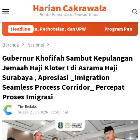
Loncat
Harian Cakrawala
Menu
ke
Berita Peristiwa Indonesia Terkini
konten
Mobile
ta, Perhotelan, dan UPW
Headline
Program Pengabdian UNP Berdamp
Beranda
Nasional
Gubernur Khofifah Sambut Kepulangan
Jemaah Haji Kloter I di Asrama Haji
Surabaya , Apresiasi _Imigration
Seamless Process Corridor_ Percepat
Proses Imigrasi
Tim Redaksi
Selasa, 2 Juni 2026
715 Dilihat