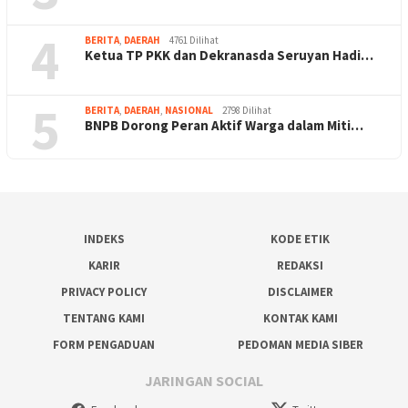
4
BERITA
,
DAERAH
4761 Dilihat
Ketua TP PKK dan Dekranasda Seruyan Hadi…
5
BERITA
,
DAERAH
,
NASIONAL
2798 Dilihat
BNPB Dorong Peran Aktif Warga dalam Miti…
INDEKS
KODE ETIK
KARIR
REDAKSI
PRIVACY POLICY
DISCLAIMER
TENTANG KAMI
KONTAK KAMI
FORM PENGADUAN
PEDOMAN MEDIA SIBER
JARINGAN SOCIAL