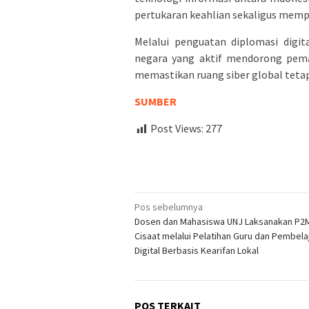
pertukaran keahlian sekaligus mempe
Melalui penguatan diplomasi digit
negara yang aktif mendorong pema
memastikan ruang siber global tetap 
SUMBER
Post Views:
277
Navigasi
Pos sebelumnya
Dosen dan Mahasiswa UNJ Laksanakan P2M
pos
Cisaat melalui Pelatihan Guru dan Pembela
Digital Berbasis Kearifan Lokal
POS TERKAIT