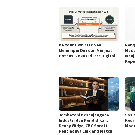
Be Your Own CEO: Seni
Peng
Memimpin Diri dan Menjual
Muda
Potensi Vokasi di Era Digital
Menj
Repu
Jembatani Kesenjangana
Sosi
Industri dan Pendidikan,
Kesa
Denny Widya, CBC Soroti
Mod
Pentingnya Link and Match