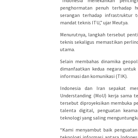
“Indonesia menekankan pentingn
penghormatan penuh terhadap h
serangan terhadap infrastruktur t
mandat teknis ITU,” ujar Meutya.
Menurutnya, langkah tersebut pent
teknis sekaligus memastikan perlind
utama.
Selain membahas dinamika geopolit
dimanfaatkan kedua negara untuk 
informasi dan komunikasi (TIK).
Indonesia dan Iran sepakat m
Understanding (MoU) kerja sama te
tersebut diproyeksikan membuka pel
talenta digital, penguatan keam
teknologi yang saling menguntungk
“Kami menyambut baik penguatan h
teknologi informasi antara Indone