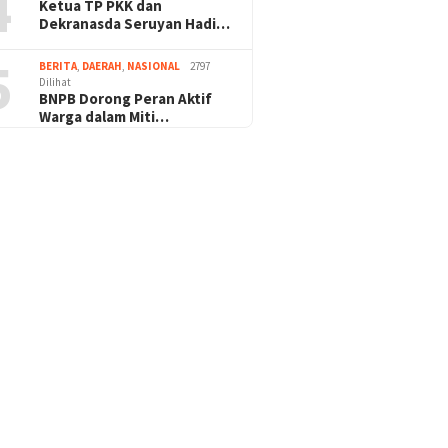
4
Ketua TP PKK dan
Dekranasda Seruyan Hadi…
5
BERITA
,
DAERAH
,
NASIONAL
2797
Dilihat
BNPB Dorong Peran Aktif
Warga dalam Miti…