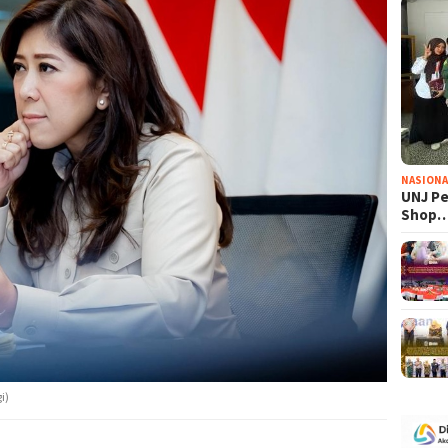
NASIONA
UNJ Pe
Shop
i)