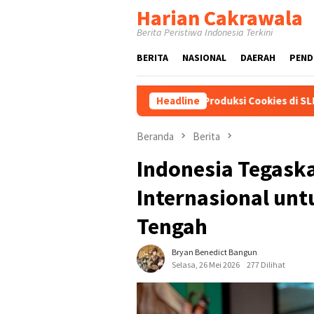
Loncat
Harian Cakrawala
ke
Berita Peristiwa Indonesia Terkini
konten
BERITA
NASIONAL
DAERAH
PEND
 Pelatihan Barista dan Produksi Cookies di SLBN 2 Central Kota C
Headline
Beranda
Berita
Indonesia Tegask
Internasional unt
Tengah
Bryan Benedict Bangun
Selasa, 26 Mei 2026
277 Dilihat