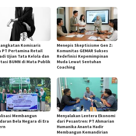
angkatan Komisaris
Menepis Skeptisisme Gen Z:
 PT Pertamina Retail
Komunitas GEMAR Sukses
adi Ujian Tata Kelola dan
Redefinisi Kepemimpinan
tasi BUMN di Mata Publik
Muda Lewat Sentuhan
Coaching
alisasi Membangun
Menyalakan Lentera Ekonomi
daran Bela Negara di Era
dari Pesantren: PT Ahmarian
ern
Humanika Ananta Hadir
Membangun Kemandirian