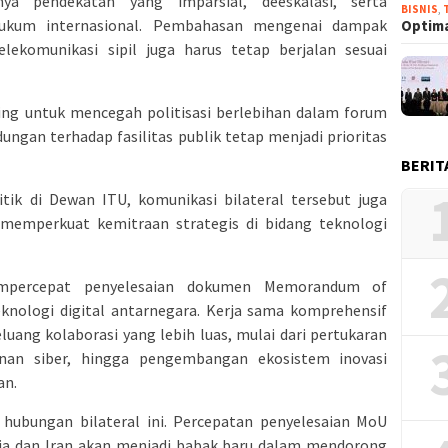
ya pendekatan yang imparsial, deeskalasi, serta
BISNIS
,
ukum internasional. Pembahasan mengenai dampak
Optima
elekomunikasi sipil juga harus tetap berjalan sesuai
ing untuk mencegah politisasi berlebihan dalam forum
ungan terhadap fasilitas publik tetap menjadi prioritas
BERIT
ik di Dewan ITU, komunikasi bilateral tersebut juga
memperkuat kemitraan strategis di bidang teknologi
empercepat penyelesaian dokumen Memorandum of
knologi digital antarnegara. Kerja sama komprehensif
uang kolaborasi yang lebih luas, mulai dari pertukaran
anan siber, hingga pengembangan ekosistem inovasi
an.
ubungan bilateral ini. Percepatan penyelesaian MoU
sia dan Iran akan menjadi babak baru dalam mendorong