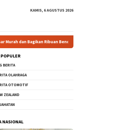
KAMIS, 6 AGUSTUS 2026
kan Ribuan Bendera Merah Putih untuk Sambut HUT ke-81 RI
 POPULER
G BERITA
RITA OLAHRAGA
RITA OTOMOTIF
W ZEALAND
JAHATAN
A NASIONAL