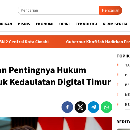
Pencarian
IDIKAN
BISNIS
EKONOMI
OPINI
TEKNOLOGI
KIRIM BERITA
imahi
Gubernur Khofifah Hadirkan Pasar Murah dan Bagi
TOPIK
TA
an Pentingnya Hukum
BE
uk Kedaulatan Digital Timur
BE
NE
KE
BERIT