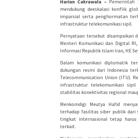
Harian Cakrawala –
Pemerintah 
mendukung deeskalasi konflik gl
imparsial serta penghormatan te
infrastruktur telekomunikasi sipil.
Pernyataan tersebut disampaikan 
Menteri Komunikasi dan Digital RI
Informasi Republik Islam Iran, HE Se
Dalam komunikasi diplomatik te
dukungan resmi dari Indonesia ter
Telecommunication Union
(ITU). R
infrastruktur telekomunikasi sip
stabilitas konektivitas regional mau
Menkomdigi Meutya Hafid menyat
terhadap fasilitas siber publik dar
tingkat internasional tetap har
terkait.