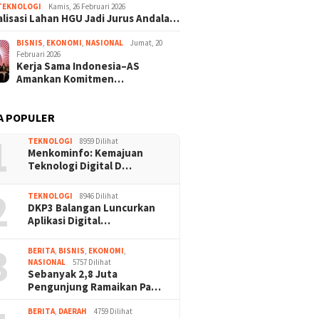
TEKNOLOGI
Kamis, 26 Februari 2026
lisasi Lahan HGU Jadi Jurus Andala…
BISNIS
,
EKONOMI
,
NASIONAL
Jumat, 20
Februari 2026
Kerja Sama Indonesia–AS
Amankan Komitmen…
A POPULER
1
TEKNOLOGI
8959 Dilihat
Menkominfo: Kemajuan
Teknologi Digital D…
2
TEKNOLOGI
8946 Dilihat
DKP3 Balangan Luncurkan
Aplikasi Digital…
3
BERITA
,
BISNIS
,
EKONOMI
,
NASIONAL
5757 Dilihat
Sebanyak 2,8 Juta
Pengunjung Ramaikan Pa…
BERITA
,
DAERAH
4759 Dilihat