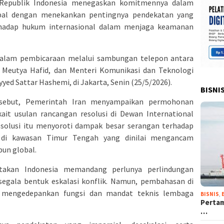
Republik Indonesia menegaskan komitmennya dalam
obal dengan menekankan pentingnya pendekatan yang
rhadap hukum internasional dalam menjaga keamanan
dalam pembicaraan melalui sambungan telepon antara
,
Meutya Hafid
, dan Menteri Komunikasi dan Teknologi
yyed Sattar Hashemi, di Jakarta, Senin (25/5/2026).
BISNI
rsebut, Pemerintah Iran menyampaikan permohonan
kait usulan rancangan resolusi di Dewan
International
esolusi itu menyoroti dampak besar serangan terhadap
il di kawasan Timur Tengah yang dinilai mengancam
pun global.
akan Indonesia memandang perlunya perlindungan
i segala bentuk eskalasi konflik. Namun, pembahasan di
us mengedepankan fungsi dan mandat teknis lembaga
BISNIS
,
Pertam
…