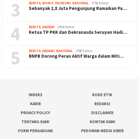
3
BERITA
,
BISNIS
,
EKONOMI
,
NASIONAL
5758 Dilihat
Sebanyak 2,8 Juta Pengunjung Ramaikan Pa…
4
BERITA
,
DAERAH
4764 Dilihat
Ketua TP PKK dan Dekranasda Seruyan Hadi…
5
BERITA
,
DAERAH
,
NASIONAL
2798 Dilihat
BNPB Dorong Peran Aktif Warga dalam Miti…
INDEKS
KODE ETIK
KARIR
REDAKSI
PRIVACY POLICY
DISCLAIMER
TENTANG KAMI
KONTAK KAMI
FORM PENGADUAN
PEDOMAN MEDIA SIBER