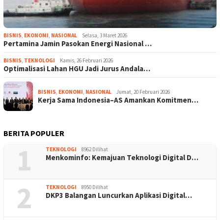
BISNIS
,
EKONOMI
,
NASIONAL
Selasa, 3 Maret 2026
Pertamina Jamin Pasokan Energi Nasional …
BISNIS
,
TEKNOLOGI
Kamis, 26 Februari 2026
Optimalisasi Lahan HGU Jadi Jurus Andala…
BISNIS
,
EKONOMI
,
NASIONAL
Jumat, 20 Februari 2026
Kerja Sama Indonesia–AS Amankan Komitmen…
BERITA POPULER
1
TEKNOLOGI
8962 Dilihat
Menkominfo: Kemajuan Teknologi Digital D…
2
TEKNOLOGI
8950 Dilihat
DKP3 Balangan Luncurkan Aplikasi Digital…