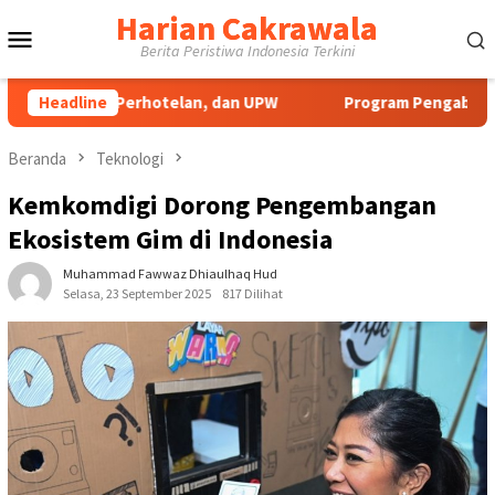
Loncat
Harian Cakrawala
Menu
ke
Berita Peristiwa Indonesia Terkini
konten
Mobile
ta, Perhotelan, dan UPW
Headline
Program Pengabdian UNP Berdamp
Beranda
Teknologi
Kemkomdigi Dorong Pengembangan
Ekosistem Gim di Indonesia
Muhammad Fawwaz Dhiaulhaq Hud
Selasa, 23 September 2025
817 Dilihat