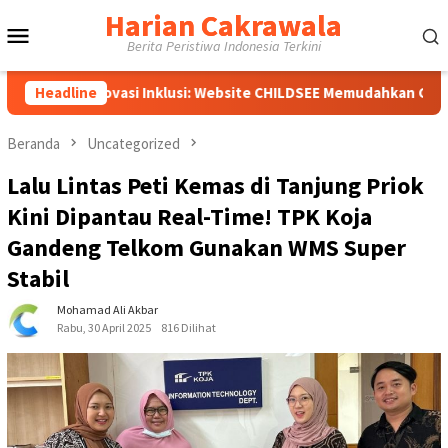
Loncat
Harian Cakrawala
Menu
ke
Berita Peristiwa Indonesia Terkini
konten
Mobile
novasi Inklusi: Website CHILDSEE Memudahkan Guru SD Negeri Ban
Headline
Beranda
Uncategorized
Lalu Lintas Peti Kemas di Tanjung Priok
Kini Dipantau Real-Time! TPK Koja
Gandeng Telkom Gunakan WMS Super
Stabil
Mohamad Ali Akbar
Rabu, 30 April 2025
816 Dilihat