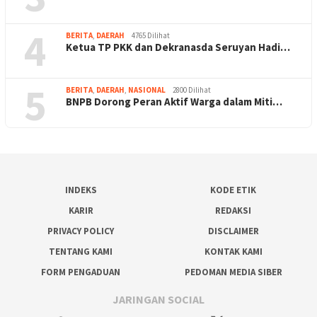
4
BERITA
,
DAERAH
4765 Dilihat
Ketua TP PKK dan Dekranasda Seruyan Hadi…
5
BERITA
,
DAERAH
,
NASIONAL
2800 Dilihat
BNPB Dorong Peran Aktif Warga dalam Miti…
INDEKS
KODE ETIK
KARIR
REDAKSI
PRIVACY POLICY
DISCLAIMER
TENTANG KAMI
KONTAK KAMI
FORM PENGADUAN
PEDOMAN MEDIA SIBER
JARINGAN SOCIAL