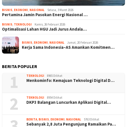
BISNIS
,
EKONOMI
,
NASIONAL
Selasa, 3 Maret 2026
Pertamina Jamin Pasokan Energi Nasional …
BISNIS
,
TEKNOLOGI
Kamis, 26 Februari 2026
Optimalisasi Lahan HGU Jadi Jurus Andala…
BISNIS
,
EKONOMI
,
NASIONAL
Jumat, 20 Februari 2026
Kerja Sama Indonesia–AS Amankan Komitmen…
BERITA POPULER
1
TEKNOLOGI
8965 Dilihat
Menkominfo: Kemajuan Teknologi Digital D…
2
TEKNOLOGI
8954 Dilihat
DKP3 Balangan Luncurkan Aplikasi Digital…
3
BERITA
,
BISNIS
,
EKONOMI
,
NASIONAL
5763 Dilihat
Sebanyak 2,8 Juta Pengunjung Ramaikan Pa…