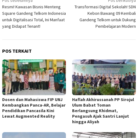
Navigasi
Pos sebelumnya
Pos berikutnya
Resmi! Kawasan Bisnis Menteng
Transformasi Digital Sekolah! SDN
pos
Square Gandeng Telkom Indonesia
Kebon Bawang 09 Kembali
untuk Digitalisasi Total, Ini Manfaat
Gandeng Telkom untuk Dukung
yang Didapat Tenant!
Pembelajaran Modern
POS TERKAIT
Dosen dan Mahasiswa FIP UNJ
Haflah Akhirussanah PP Sirojul
Kembangkan Panca-AR, Belajar
Ulum Babat Toman
Pendidikan Pancasila Kini
Berlangsung Khidmat,
Lewat Augmented Reality
Pengasuh Ajak Santri Lanjut
hingga Aliyah