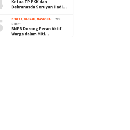
4
Ketua TP PKK dan
Dekranasda Seruyan Hadi…
5
BERITA
,
DAERAH
,
NASIONAL
2801
Dilihat
BNPB Dorong Peran Aktif
Warga dalam Miti…