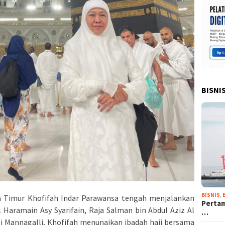
BISNI
BISNIS
,
a Timur Khofifah Indar Parawansa tengah menjalankan
Pertam
 Haramain Asy Syarifain, Raja Salman bin Abdul Aziz Al
…
li Mannagalli, Khofifah menunaikan ibadah haji bersama