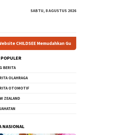
SABTU, 8 AGUSTUS 2026
hkan Guru SD Negeri Bantargebang III dalam Identifikasi Anak B
 POPULER
G BERITA
RITA OLAHRAGA
RITA OTOMOTIF
W ZEALAND
JAHATAN
A NASIONAL