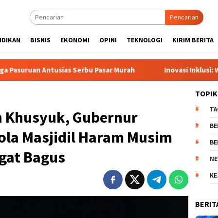
Pencarian
IDIKAN
BISNIS
EKONOMI
OPINI
TEKNOLOGI
KIRIM BERITA
u Pasar Murah
Inovasi Inklusi: Website CHILDSEE Memuda
TOPIK
TA
 Khusyuk, Gubernur
BE
lola Masjidil Haram Musim
BE
ngat Bagus
NE
KE
BERIT