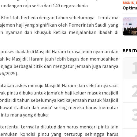
BISNIS
,
 undangan raja serta dari 140 negara dunia.
Optima
an Khofifah berbeda dengan tahun sebelumnya. Terutama
jemen haji yang signifikan oleh Pemerintah Saudi yang
h nyaman dan khusyuk ketika menjalankan ibadah di
BERIT
a proses ibadah di Masjidil Haram terasa lebih nyaman dan
maah ke Masjidil Haram jauh lebih bagus dan memudahkan
enjaga berbagai titik dan mengatur jemaah juga rasanya
/6/2025).
atakan askes menuju Masjidil Haram dan sekitarnya saat
yak pintu dibuka untuk jama’ah haji keluar masuk masjidil
disi di tahun sebelumnya ketika jemaah masuk Masjidil
owaf ifadhah dan wada’ sering mereka harus memutar
intu mana yang dibuka.
 tertentu, ternyata ditutup dan harus mencari pintu lain
nemukan kondisi pintu yang tertutup sehingga harus