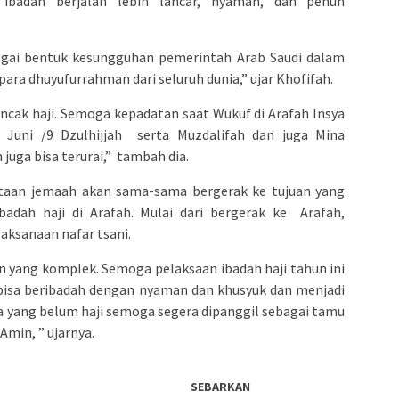
 ibadah berjalan lebih lancar, nyaman, dan penuh
bagai bentuk kesungguhan pemerintah Arab Saudi dalam
ara dhuyufurrahman dari seluruh dunia,” ujar Khofifah.
ncak haji. Semoga kepadatan saat Wukuf di Arafah Insya
 Juni /9 Dzulhijjah serta Muzdalifah dan juga Mina
 juga bisa terurai,” tambah dia.
 jutaan jemaah akan sama-sama bergerak ke tujuan yang
adah haji di Arafah. Mulai dari bergerak ke Arafah,
aksanaan nafar tsani.
yang komplek. Semoga pelaksaan ibadah haji tahun ini
 bisa beribadah dengan nyaman dan khusyuk dan menjadi
a yang belum haji semoga segera dipanggil sebagai tamu
Amin, ” ujarnya.
SEBARKAN