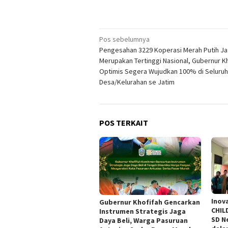
Navigasi
Pos sebelumnya
Pengesahan 3229 Koperasi Merah Putih Ja
pos
Merupakan Tertinggi Nasional, Gubernur K
Optimis Segera Wujudkan 100% di Seluruh
Desa/Kelurahan se Jatim
POS TERKAIT
Inova
Gubernur Khofifah Gencarkan
CHIL
Instrumen Strategis Jaga
SD N
Daya Beli, Warga Pasuruan