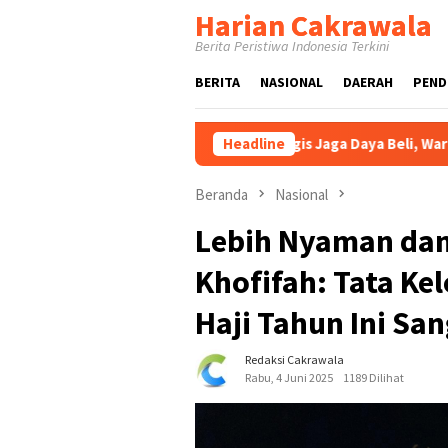
Loncat
Harian Cakrawala
ke
Berita Peristiwa Indonesia Terkini
konten
BERITA
NASIONAL
DAERAH
PEND
strumen Strategis Jaga Daya Beli, Warga Pasuruan Antusias Serb
Headline
Beranda
Nasional
Lebih Nyaman dan
Khofifah: Tata Ke
Haji Tahun Ini Sa
Redaksi Cakrawala
Rabu, 4 Juni 2025
1189 Dilihat