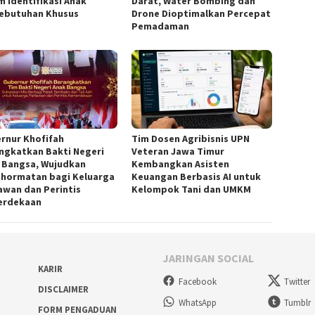
m Identifikasi Anak
Darat, Water Bombing dan
ebutuhan Khusus
Drone Dioptimalkan Percepat
Pemadaman
rnur Khofifah
Tim Dosen Agribisnis UPN
ngkatkan Bakti Negeri
Veteran Jawa Timur
 Bangsa, Wujudkan
Kembangkan Asisten
hormatan bagi Keluarga
Keuangan Berbasis AI untuk
awan dan Perintis
Kelompok Tani dan UMKM
erdekaan
JARINGAN SOCIAL
KARIR
Facebook
Twitter
DISCLAIMER
WhatsApp
Tumblr
FORM PENGADUAN