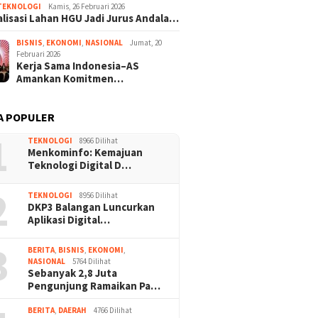
TEKNOLOGI
Kamis, 26 Februari 2026
lisasi Lahan HGU Jadi Jurus Andala…
BISNIS
,
EKONOMI
,
NASIONAL
Jumat, 20
Februari 2026
Kerja Sama Indonesia–AS
Amankan Komitmen…
A POPULER
1
TEKNOLOGI
8966 Dilihat
Menkominfo: Kemajuan
Teknologi Digital D…
2
TEKNOLOGI
8956 Dilihat
DKP3 Balangan Luncurkan
Aplikasi Digital…
3
BERITA
,
BISNIS
,
EKONOMI
,
NASIONAL
5764 Dilihat
Sebanyak 2,8 Juta
Pengunjung Ramaikan Pa…
BERITA
,
DAERAH
4766 Dilihat