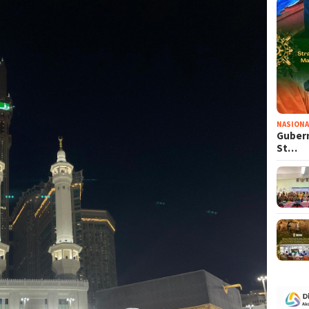
NASIONA
Gubern
St…