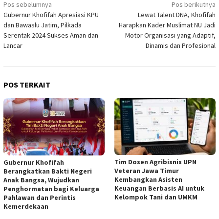
Navigasi
Pos sebelumnya
Pos berikutnya
Gubernur Khofifah Apresiasi KPU
Lewat Talent DNA, Khofifah
pos
dan Bawaslu Jatim, Pilkada
Harapkan Kader Muslimat NU Jadi
Serentak 2024 Sukses Aman dan
Motor Organisasi yang Adaptif,
Lancar
Dinamis dan Profesional
POS TERKAIT
Tim Dosen Agribisnis UPN
Gubernur Khofifah
Veteran Jawa Timur
Berangkatkan Bakti Negeri
Kembangkan Asisten
Anak Bangsa, Wujudkan
Keuangan Berbasis AI untuk
Penghormatan bagi Keluarga
Kelompok Tani dan UMKM
Pahlawan dan Perintis
Kemerdekaan