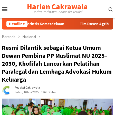
Loncat
Harian Cakrawala
Menu
ke
Berita Peristiwa Indonesia Terkini
konten
Mobile
an Perintis Kemerdekaan
Headline
Tim Dosen Agribisnis UPN Vete
Beranda
Nasional
Resmi Dilantik sebagai Ketua Umum
Dewan Pembina PP Muslimat NU 2025–
2030, Khofifah Luncurkan Pelatihan
Paralegal dan Lembaga Advokasi Hukum
Keluarga
Redaksi Cakrawala
Sabtu, 10 Mei 2025
1269 Dilihat