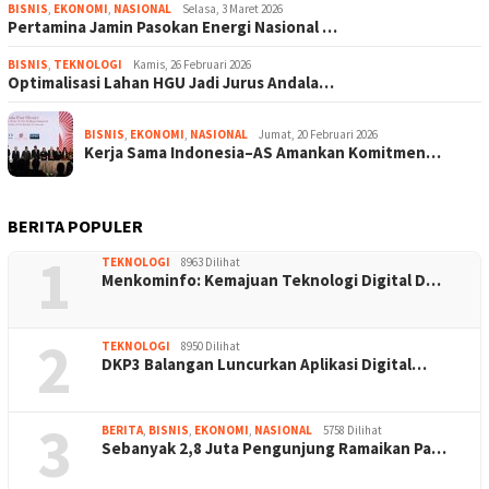
BISNIS
,
EKONOMI
,
NASIONAL
Selasa, 3 Maret 2026
Pertamina Jamin Pasokan Energi Nasional …
BISNIS
,
TEKNOLOGI
Kamis, 26 Februari 2026
Optimalisasi Lahan HGU Jadi Jurus Andala…
BISNIS
,
EKONOMI
,
NASIONAL
Jumat, 20 Februari 2026
Kerja Sama Indonesia–AS Amankan Komitmen…
BERITA POPULER
1
TEKNOLOGI
8963 Dilihat
Menkominfo: Kemajuan Teknologi Digital D…
2
TEKNOLOGI
8950 Dilihat
DKP3 Balangan Luncurkan Aplikasi Digital…
3
BERITA
,
BISNIS
,
EKONOMI
,
NASIONAL
5758 Dilihat
Sebanyak 2,8 Juta Pengunjung Ramaikan Pa…