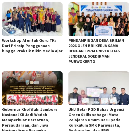
Workshop AI untuk Guru TK:
PENDAMPINGAN DESA BRILIAN
Dari Prinsip Penggunaan
2026 OLEH BRI KERJA SAMA
hingga Praktik Bikin Media Ajar
DENGAN LPPM UNIVERSITAS
JENDERAL SOEDIRMAN
PURWOKERTO
Gubernur Khofifah: Jambore
UNJ Gelar FGD Bahas Urgensi
Nasional XII Jadi Wadah
Green Skills sebagai Mata
Memperkuat Persatuan,
Pelajaran Umum Baru pada
Persaudaraan, dan Jiwa
Kurikulum SMK Pariwisata,
Nasionalisme Pramuka
Perhotelan, dan UPW