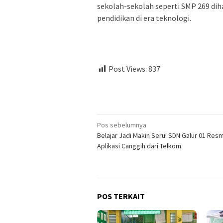
sekolah-sekolah seperti SMP 269 di
pendidikan di era teknologi.
Post Views:
837
Navigasi
Pos sebelumnya
Belajar Jadi Makin Seru! SDN Galur 01 Resm
pos
Aplikasi Canggih dari Telkom
POS TERKAIT