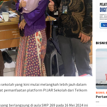
BISNI
u sekolah yang kini mulai melangkah lebih jauh dalam
rkat pemanfaatan platform PIJAR Sekolah dari Telkom
BISNIS
,
Pertam
…
yang berlangsung di aula SMP 269 pada 16 Mei 2024 ini