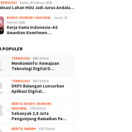
TEKNOLOGI
Kamis, 26 Februari 2026
lisasi Lahan HGU Jadi Jurus Andala…
BISNIS
,
EKONOMI
,
NASIONAL
Jumat, 20
Februari 2026
Kerja Sama Indonesia–AS
Amankan Komitmen…
A POPULER
1
TEKNOLOGI
8967 Dilihat
Menkominfo: Kemajuan
Teknologi Digital D…
2
TEKNOLOGI
8957 Dilihat
DKP3 Balangan Luncurkan
Aplikasi Digital…
3
BERITA
,
BISNIS
,
EKONOMI
,
NASIONAL
5765 Dilihat
Sebanyak 2,8 Juta
Pengunjung Ramaikan Pa…
BERITA
,
DAERAH
4767 Dilihat