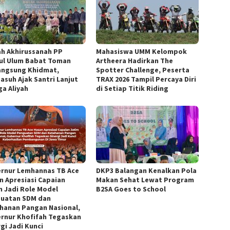
ah Akhirussanah PP
Mahasiswa UMM Kelompok
jul Ulum Babat Toman
Artheera Hadirkan The
angsung Khidmat,
Spotter Challenge, Peserta
asuh Ajak Santri Lanjut
TRAX 2026 Tampil Percaya Diri
ga Aliyah
di Setiap Titik Riding
rnur Lemhannas TB Ace
DKP3 Balangan Kenalkan Pola
n Apresiasi Capaian
Makan Sehat Lewat Program
m Jadi Role Model
B2SA Goes to School
uatan SDM dan
hanan Pangan Nasional,
rnur Khofifah Tegaskan
gi Jadi Kunci