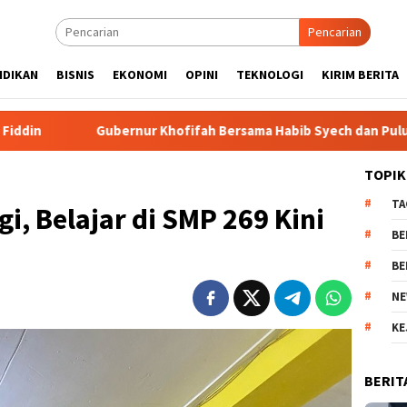
Pencarian
IDIKAN
BISNIS
EKONOMI
OPINI
TEKNOLOGI
KIRIM BERITA
nur Khofifah Bersama Habib Syech dan Puluhan Ribu Masyarakat 
TOPIK
TA
gi, Belajar di SMP 269 Kini
BE
BE
NE
KE
BERIT