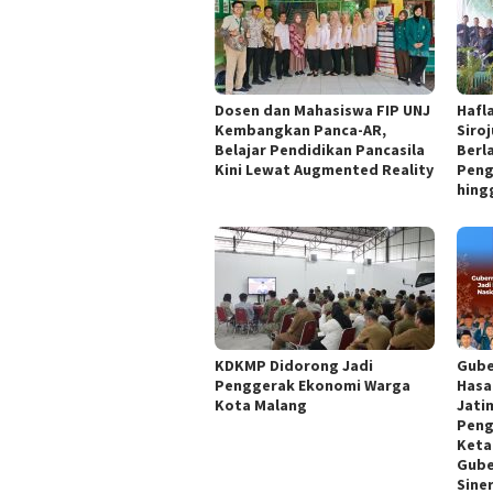
Dosen dan Mahasiswa FIP UNJ
Hafl
Kembangkan Panca-AR,
Siro
Belajar Pendidikan Pancasila
Berl
Kini Lewat Augmented Reality
Peng
hing
KDKMP Didorong Jadi
Gube
Penggerak Ekonomi Warga
Hasa
Kota Malang
Jati
Peng
Keta
Gube
Siner