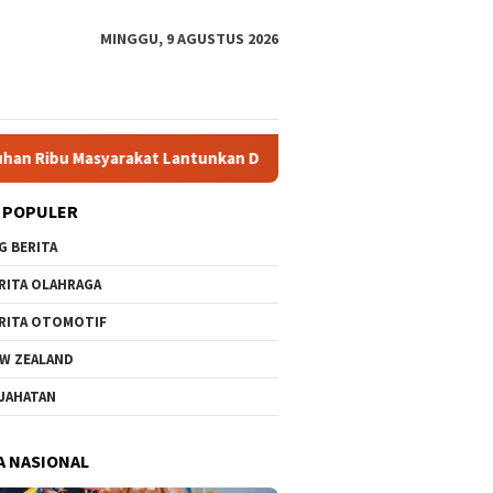
MINGGU, 9 AGUSTUS 2026
Lantunkan Dzikir-Sholawat Sambut HUT ke-81 RI di Grahadi
 POPULER
G BERITA
RITA OLAHRAGA
RITA OTOMOTIF
W ZEALAND
JAHATAN
A NASIONAL