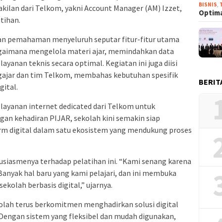
BISNIS
,
akilan dari Telkom, yakni Account Manager (AM) Izzet,
Optima
tihan.
kan pemahaman menyeluruh seputar fitur-fitur utama
gaimana mengelola materi ajar, memindahkan data
yanan teknis secara optimal. Kegiatan ini juga diisi
ngajar dan tim Telkom, membahas kebutuhan spesifik
BERIT
ital.
layanan internet dedicated dari Telkom untuk
gan kehadiran PIJAR, sekolah kini semakin siap
rm digital dalam satu ekosistem yang mendukung proses
siasmenya terhadap pelatihan ini. “Kami senang karena
Banyak hal baru yang kami pelajari, dan ini membuka
kolah berbasis digital,” ujarnya.
olah terus berkomitmen menghadirkan solusi digital
. Dengan sistem yang fleksibel dan mudah digunakan,