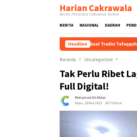
Loncat
Harian Cakrawala
ke
Berita Peristiwa Indonesia Terkini
konten
BERITA
NASIONAL
DAERAH
PEND
 Cholil Bangkalan Perkuat Tradisi Tafaqquh Fiddin
Headline
Guber
Beranda
Uncategorized
Tak Perlu Ribet La
Full Digital!
Mohamad Ali Akbar
Rabu, 28 Mei 2025
837 Dilihat