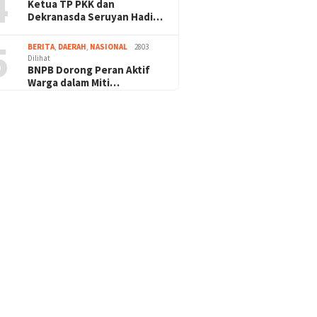
4
Ketua TP PKK dan
Dekranasda Seruyan Hadi…
5
BERITA
,
DAERAH
,
NASIONAL
2803
Dilihat
BNPB Dorong Peran Aktif
Warga dalam Miti…