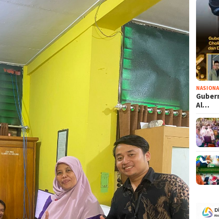
NASIONA
Gubern
Al…