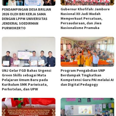
Gubernur Khofifah: Jambore
PENDAMPINGAN DESA BRILIAN
Nasional XII Jadi Wadah
2026 OLEH BRI KERJA SAMA
Memperkuat Persatuan,
DENGAN LPPM UNIVERSITAS
Persaudaraan, dan Jiwa
JENDERAL SOEDIRMAN
Nasionalisme Pramuka
PURWOKERTO
UNJ Gelar FGD Bahas Urgensi
Program Pengabdian UNP
Green Skills sebagai Mata
Berdampak Tingkatkan
Pelajaran Umum Baru pada
Kompetensi Guru PAI melalui AI
Kurikulum SMK Pariwisata,
dan Digital Pedagogy
Perhotelan, dan UPW