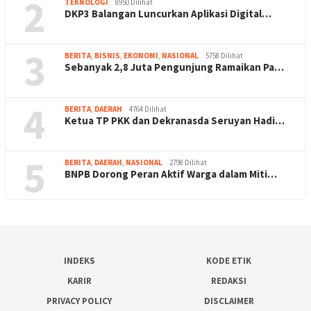
2
TEKNOLOGI
8950 Dilihat
DKP3 Balangan Luncurkan Aplikasi Digital…
3
BERITA
,
BISNIS
,
EKONOMI
,
NASIONAL
5758 Dilihat
Sebanyak 2,8 Juta Pengunjung Ramaikan Pa…
4
BERITA
,
DAERAH
4764 Dilihat
Ketua TP PKK dan Dekranasda Seruyan Hadi…
5
BERITA
,
DAERAH
,
NASIONAL
2798 Dilihat
BNPB Dorong Peran Aktif Warga dalam Miti…
INDEKS
KODE ETIK
KARIR
REDAKSI
PRIVACY POLICY
DISCLAIMER