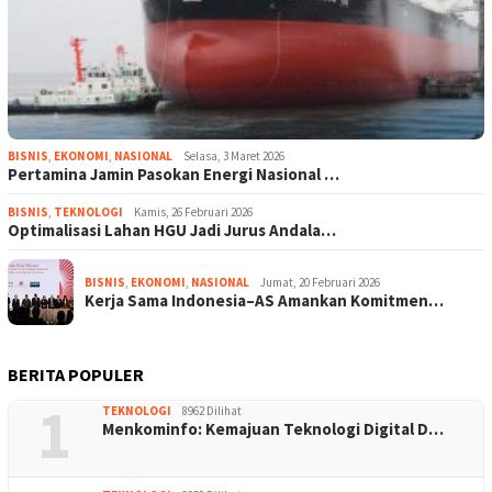
BISNIS
,
EKONOMI
,
NASIONAL
Selasa, 3 Maret 2026
Pertamina Jamin Pasokan Energi Nasional …
BISNIS
,
TEKNOLOGI
Kamis, 26 Februari 2026
Optimalisasi Lahan HGU Jadi Jurus Andala…
BISNIS
,
EKONOMI
,
NASIONAL
Jumat, 20 Februari 2026
Kerja Sama Indonesia–AS Amankan Komitmen…
BERITA POPULER
1
TEKNOLOGI
8962 Dilihat
Menkominfo: Kemajuan Teknologi Digital D…