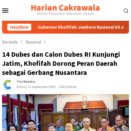
Loncat
Harian Cakrawala
Menu
ke
Berita Peristiwa Indonesia Terkini
konten
Mobile
Gubernur Khofifah: Jambore Nasional XII Jadi Wadah Mempe
Headline
Beranda
Nasional
14 Dubes dan Calon Dubes RI Kunjungi
Jatim, Khofifah Dorong Peran Daerah
sebagai Gerbang Nusantara
Tim Redaksi
Kamis, 11 September 2025
1282 Dilihat