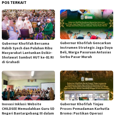
POS TERKAIT
Gubernur Khofifah Gencarkan
Gubernur Khofifah Bersama
Instrumen Strategis Jaga Daya
Habib Syech dan Puluhan Ribu
Beli, Warga Pasuruan Antusias
Masyarakat Lantunkan Dzikir-
Serbu Pasar Murah
Sholawat Sambut HUT ke-81 RI
di Grahadi
Inovasi Inklusi: Website
Gubernur Khofifah Tinjau
CHILDSEE Memudahkan Guru SD
Proses Pemadaman Karhutla
Negeri Bantargebang III dalam
Bromo: Pastikan Operasi