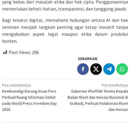
yang bebas dari masalah etika dan hak cipta. Penggunaannya
memerlukan kehati-hatian, transparansi, dan tanggung jawab.
Bagi kreator digital, memahami hubungan antara AI dan hak
seniman menjadi langkah penting agar tetap inovatif tanpa
mengabaikan aspek legal maupun etika dalam produksi
konten.
Post Views:
296
SEBARKAN
Navigasi
Pos sebelumnya
Pos berikutnya
Kemkomdigi Dorong Insan Pers
Gubernur Khofifah Terima Kepala
pos
Perkuat Ruang Informasi Sehat
Badan Riset dan Inovasi Nasional di
pada World Press Freedom Day
Grahadi, Perkuat Kolaborasi Riset
2026
dan Inovasi