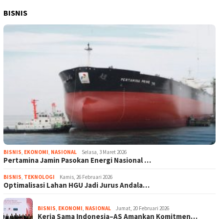
BISNIS
BISNIS
,
EKONOMI
,
NASIONAL
Selasa, 3 Maret 2026
Pertamina Jamin Pasokan Energi Nasional …
BISNIS
,
TEKNOLOGI
Kamis, 26 Februari 2026
Optimalisasi Lahan HGU Jadi Jurus Andala…
BISNIS
,
EKONOMI
,
NASIONAL
Jumat, 20 Februari 2026
Kerja Sama Indonesia–AS Amankan Komitmen…