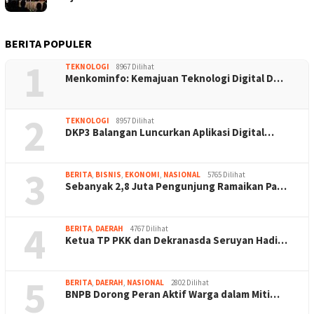
BERITA POPULER
1
TEKNOLOGI
8967 Dilihat
Menkominfo: Kemajuan Teknologi Digital D…
2
TEKNOLOGI
8957 Dilihat
DKP3 Balangan Luncurkan Aplikasi Digital…
3
BERITA
,
BISNIS
,
EKONOMI
,
NASIONAL
5765 Dilihat
Sebanyak 2,8 Juta Pengunjung Ramaikan Pa…
4
BERITA
,
DAERAH
4767 Dilihat
Ketua TP PKK dan Dekranasda Seruyan Hadi…
5
BERITA
,
DAERAH
,
NASIONAL
2802 Dilihat
BNPB Dorong Peran Aktif Warga dalam Miti…