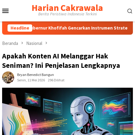
Loncat
Harian Cakrawala
Menu
ke
Berita Peristiwa Indonesia Terkini
konten
Mobile
nur Khofifah Gencarkan Instrumen Strategis Jaga Daya Beli, Wa
Headline
Beranda
Nasional
Apakah Konten AI Melanggar Hak
Seniman? Ini Penjelasan Lengkapnya
Bryan Benedict Bangun
Senin, 11 Mei 2026
296 Dilihat