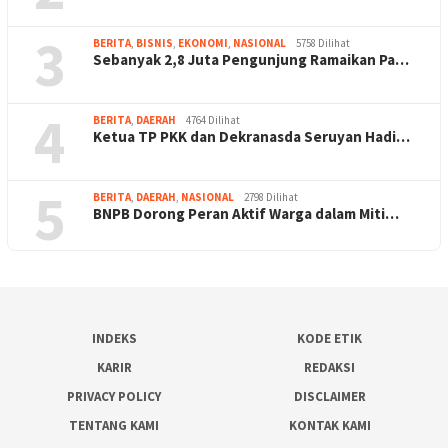
3
BERITA
,
BISNIS
,
EKONOMI
,
NASIONAL
5758 Dilihat
Sebanyak 2,8 Juta Pengunjung Ramaikan Pa…
4
BERITA
,
DAERAH
4764 Dilihat
Ketua TP PKK dan Dekranasda Seruyan Hadi…
5
BERITA
,
DAERAH
,
NASIONAL
2798 Dilihat
BNPB Dorong Peran Aktif Warga dalam Miti…
INDEKS
KODE ETIK
KARIR
REDAKSI
PRIVACY POLICY
DISCLAIMER
TENTANG KAMI
KONTAK KAMI