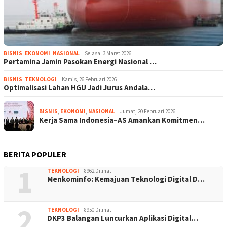
BISNIS
,
EKONOMI
,
NASIONAL
Selasa, 3 Maret 2026
Pertamina Jamin Pasokan Energi Nasional …
BISNIS
,
TEKNOLOGI
Kamis, 26 Februari 2026
Optimalisasi Lahan HGU Jadi Jurus Andala…
BISNIS
,
EKONOMI
,
NASIONAL
Jumat, 20 Februari 2026
Kerja Sama Indonesia–AS Amankan Komitmen…
BERITA POPULER
1
TEKNOLOGI
8962 Dilihat
Menkominfo: Kemajuan Teknologi Digital D…
2
TEKNOLOGI
8950 Dilihat
DKP3 Balangan Luncurkan Aplikasi Digital…