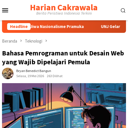
Loncat
Harian Cakrawala
Menu
ke
Berita Peristiwa Indonesia Terkini
konten
Mobile
iwa Nasionalisme Pramuka
Headline
UNJ Gelar FGD Bahas Urgensi G
Beranda
Teknologi
Bahasa Pemrograman untuk Desain Web
yang Wajib Dipelajari Pemula
Bryan Benedict Bangun
Selasa, 19 Mei 2026
263 Dilihat