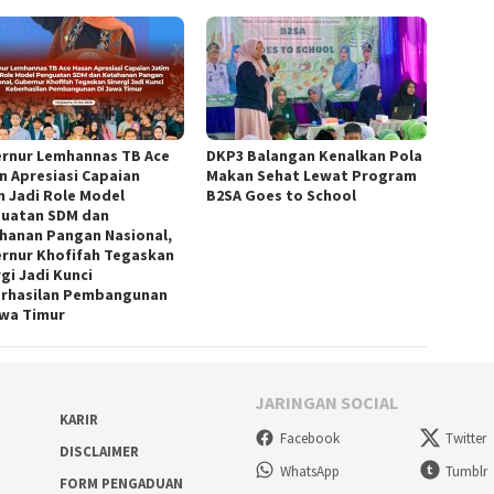
rnur Lemhannas TB Ace
DKP3 Balangan Kenalkan Pola
n Apresiasi Capaian
Makan Sehat Lewat Program
m Jadi Role Model
B2SA Goes to School
uatan SDM dan
hanan Pangan Nasional,
rnur Khofifah Tegaskan
gi Jadi Kunci
rhasilan Pembangunan
awa Timur
JARINGAN SOCIAL
KARIR
Facebook
Twitter
DISCLAIMER
WhatsApp
Tumblr
FORM PENGADUAN