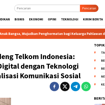
Pencarian
IDIKAN
BISNIS
EKONOMI
OPINI
TEKNOLOGI
KIRIM BERITA
Wujudkan Penghormatan bagi Keluarga Pahlawan dan Perintis K
TOPIK
TA
deng Telkom Indonesia:
BE
igital dengan Teknologi
BE
lisasi Komunikasi Sosial
NE
KE
BERIT