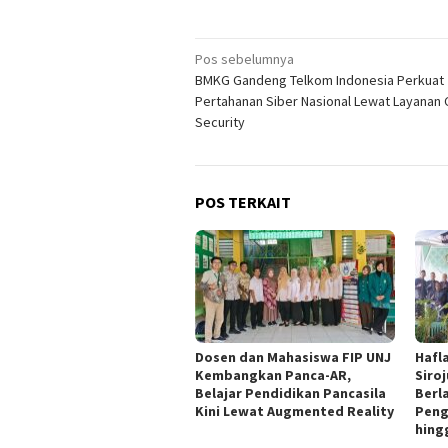
Navigasi
Pos sebelumnya
BMKG Gandeng Telkom Indonesia Perkuat
pos
Pertahanan Siber Nasional Lewat Layanan
Security
POS TERKAIT
Dosen dan Mahasiswa FIP UNJ
Hafl
Kembangkan Panca-AR,
Siro
Belajar Pendidikan Pancasila
Berl
Kini Lewat Augmented Reality
Peng
hing