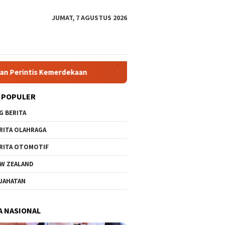
JUMAT, 7 AGUSTUS 2026
emerdekaan
Tim Dosen Agribisnis UPN Veteran Jawa Timu
 POPULER
G BERITA
RITA OLAHRAGA
RITA OTOMOTIF
W ZEALAND
JAHATAN
A NASIONAL