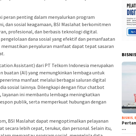
ki peran penting dalam menyalurkan program
, dan sosial keagamaan, BSI Maslahat berkomitmen
, profesional, dan berbasis teknologi digital.
i pengelolaan dana sosial yang efektif dan pemanfaatan
na memastikan penyaluran manfaat dapat tepat sasaran
at.
BISNI
ation Assistant) dari PT Telkom Indonesia merupakan
san buatan (AI) yang memungkinkan lembaga untuk
penerima manfaat melalui berbagai saluran digital
a sosial lainnya. Dilengkapi dengan fitur chatbot
ime, layanan ini membantu lembaga meningkatkan
 respon publik, serta memperkuat hubungan dengan
BISNIS
,
kom, BSI Maslahat dapat mengoptimalkan pelayanan
Pertam
secara lebih cepat, terukur, dan personal. Selain itu,
…
dalam memantau program sosial, mengelola data