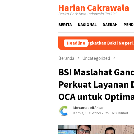
Loncat
Harian Cakrawala
ke
Berita Peristiwa Indonesia Terkini
konten
BERITA
NASIONAL
DAERAH
PEND
Gubernur Khofifah Berangkatkan Bakti Negeri Anak Bangsa, 
Headline
Beranda
Uncategorized
BSI Maslahat Gan
Perkuat Layanan D
OCA untuk Optima
Mohamad Ali Akbar
Kamis, 30 Oktober 2025
632 Dilihat