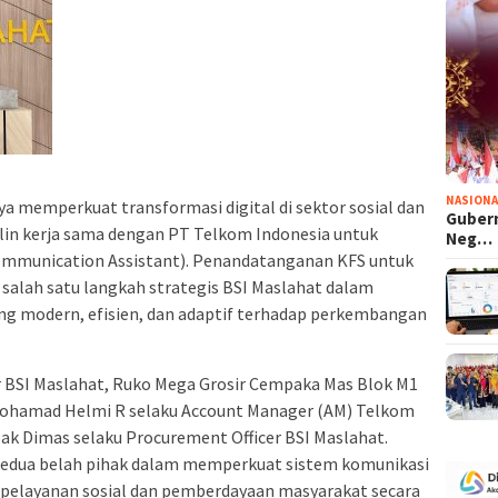
NASIONA
ya memperkuat transformasi digital di sektor sosial dan
Gubern
alin kerja sama dengan PT Telkom Indonesia untuk
Neg…
mmunication Assistant). Penandatanganan KFS untuk
salah satu langkah strategis BSI Maslahat dalam
g modern, efisien, dan adaptif terhadap perkembangan
r BSI Maslahat, Ruko Mega Grosir Cempaka Mas Blok M1
h Mohamad Helmi R selaku Account Manager (AM) Telkom
ak Dimas selaku Procurement Officer BSI Maslahat.
kedua belah pihak dalam memperkuat sistem komunikasi
g pelayanan sosial dan pemberdayaan masyarakat secara