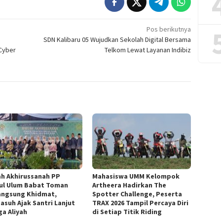
Pos berikutnya
SDN Kalibaru 05 Wujudkan Sekolah Digital Bersama
 Cyber
Telkom Lewat Layanan Indibiz
ah Akhirussanah PP
Mahasiswa UMM Kelompok
jul Ulum Babat Toman
Artheera Hadirkan The
angsung Khidmat,
Spotter Challenge, Peserta
asuh Ajak Santri Lanjut
TRAX 2026 Tampil Percaya Diri
ga Aliyah
di Setiap Titik Riding