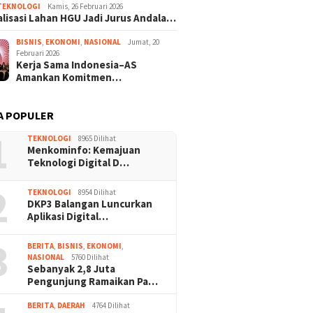
TEKNOLOGI
Kamis, 26 Februari 2026
lisasi Lahan HGU Jadi Jurus Andala…
BISNIS
,
EKONOMI
,
NASIONAL
Jumat, 20
Februari 2026
Kerja Sama Indonesia–AS
Amankan Komitmen…
A POPULER
1
TEKNOLOGI
8965 Dilihat
Menkominfo: Kemajuan
Teknologi Digital D…
2
TEKNOLOGI
8954 Dilihat
DKP3 Balangan Luncurkan
Aplikasi Digital…
3
BERITA
,
BISNIS
,
EKONOMI
,
NASIONAL
5760 Dilihat
Sebanyak 2,8 Juta
Pengunjung Ramaikan Pa…
BERITA
,
DAERAH
4764 Dilihat