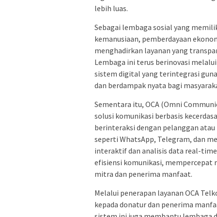
lebih luas.
Sebagai lembaga sosial yang memili
kemanusiaan, pemberdayaan ekonomi
menghadirkan layanan yang transparan
Lembaga ini terus berinovasi melalu
sistem digital yang terintegrasi gu
dan berdampak nyata bagi masyarak
Sementara itu, OCA (Omni Communic
solusi komunikasi berbasis kecerda
berinteraksi dengan pelanggan atau 
seperti WhatsApp, Telegram, dan medi
interaktif dan analisis data real-t
efisiensi komunikasi, mempercepat
mitra dan penerima manfaat.
Melalui penerapan layanan OCA Tel
kepada donatur dan penerima manfaat 
sistem ini juga membantu lembaga 