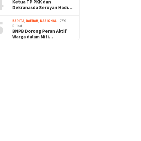
4
Ketua TP PKK dan
Dekranasda Seruyan Hadi…
5
BERITA
,
DAERAH
,
NASIONAL
2799
Dilihat
BNPB Dorong Peran Aktif
Warga dalam Miti…