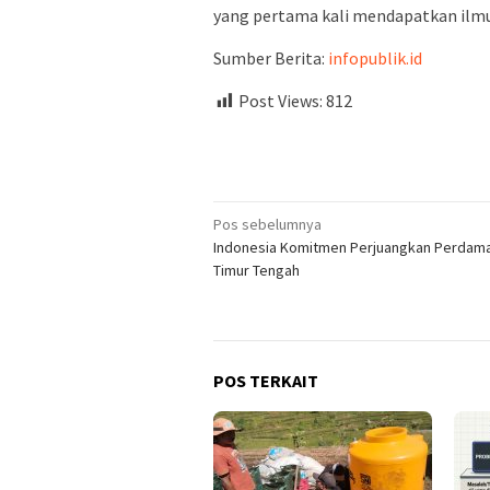
yang pertama kali mendapatkan ilmu 
Sumber Berita:
infopublik.id
Post Views:
812
Navigasi
Pos sebelumnya
Indonesia Komitmen Perjuangkan Perdama
pos
Timur Tengah
POS TERKAIT