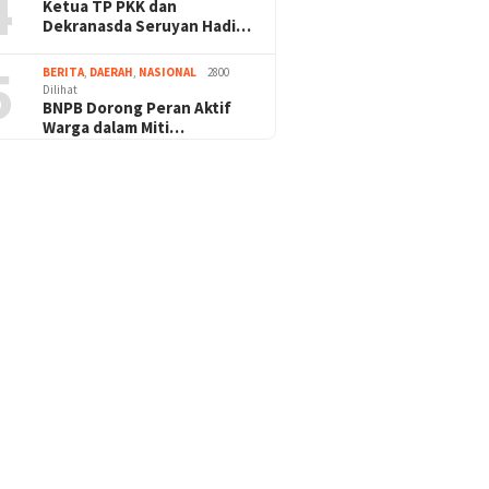
4
Ketua TP PKK dan
Dekranasda Seruyan Hadi…
5
BERITA
,
DAERAH
,
NASIONAL
2800
Dilihat
BNPB Dorong Peran Aktif
Warga dalam Miti…