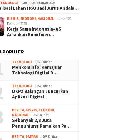
TEKNOLOGI
Kamis, 26 Februari 2026
lisasi Lahan HGU Jadi Jurus Andala…
BISNIS
,
EKONOMI
,
NASIONAL
Jumat, 20
Februari 2026
Kerja Sama Indonesia–AS
Amankan Komitmen…
A POPULER
1
TEKNOLOGI
8965 Dilihat
Menkominfo: Kemajuan
Teknologi Digital D…
2
TEKNOLOGI
8954 Dilihat
DKP3 Balangan Luncurkan
Aplikasi Digital…
3
BERITA
,
BISNIS
,
EKONOMI
,
NASIONAL
5762 Dilihat
Sebanyak 2,8 Juta
Pengunjung Ramaikan Pa…
BERITA
,
DAERAH
4765 Dilihat