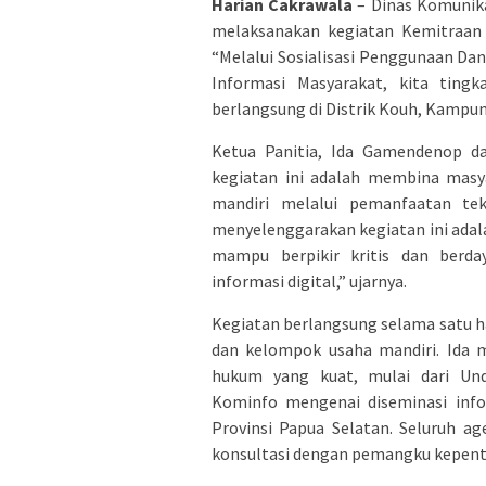
Harian Cakrawala
– Dinas Komunika
melaksanakan kegiatan Kemitraan
“Melalui Sosialisasi Penggunaan 
Informasi Masyarakat, kita tingk
berlangsung di Distrik Kouh, Kampu
Ketua Panitia, Ida Gamendenop 
kegiatan ini adalah membina masya
mandiri melalui pemanfaatan tek
menyelenggarakan kegiatan ini adal
mampu berpikir kritis dan berd
informasi digital,” ujarnya.
Kegiatan berlangsung selama satu ha
dan kelompok usaha mandiri. Ida 
hukum yang kuat, mulai dari Und
Kominfo mengenai diseminasi inf
Provinsi Papua Selatan. Seluruh ag
konsultasi dengan pemangku kepenti