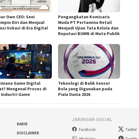
our Own CEO: Seni
Pengangkatan Komisaris
mpin Diri dan Menjual
Muda PT Pertamina Retail
si Vokasi di Era Digital
Menjadi Ujian Tata Kelola dan
Reputasi BUMN di Mata Publik
imana Game Digital
Teknologi di Balik Sensor
at? Mengenal Proses di
Bola yang Digunakan pada
k Industri Game
Piala Dunia 2026
JARINGAN SOCIAL
KARIR
Facebook
Twitter
DISCLAIMER
WhatsApp
Tumblr