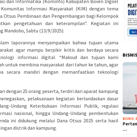
si dan Informatika (Kominfo) Kabupaten Boven Digoel
 Komunitas Informasi Masyarakat (KIM) dengan tema
Dana Otsus Pembinaan dan Pengembangan bagi Kelompok
atkan pengetahuan dan keterampilan”. Kegiatan ini
ng Mandobo, Sabtu (13/9/2025).
dalam laporannya menyampaikan bahwa tujuan utama
rakat agar mampu berpikir kritis dan berdaya secara
BISNI
nologi informasi digital. “Maksud dan tujuan kami
ah untuk membina masyarakat dari tahun ke tahun, agar
aya secara mandiri dengan memanfaatkan teknologi
ri dengan 25 orang peserta, terdiri dari aparat kampung
menegaskan, pelaksanaan kegiatan berlandaskan dasar
ang-Undang Keterbukaan Informasi Publik, regulasi
ormasi nasional, hingga Undang-Undang pembentukan
BISNIS
,
enda ini didukung melalui Dana Otsus 2025 serta hasil
Pertam
ngan distrik dan kampung.
…