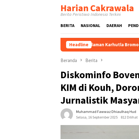
Loncat
Harian Cakrawala
ke
Berita Peristiwa Indonesia Terkini
konten
BERITA
NASIONAL
DAERAH
PEND
fah Tinjau Proses Pemadaman Karhutla Bromo: Pastikan Operasi
Headline
Beranda
Berita
Diskominfo Boven
KIM di Kouh, Doron
Jurnalistik Masya
Muhammad Fawwaz Dhiaulhaq Hud
Selasa, 16 September 2025
812 Dilihat