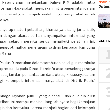
ia Payunglangi menekankan bahwa KIM adalah mitra
BISNIS
,
Optima
nformasi Masyarakat merupakan mitra pemerintah dalam
an, sekaligus menjadi wadah bagi masyarakat untuk
asnya.
yerap materi pelatihan, khususnya bidang jurnalistik,
n dengan akurat serta menyampaikan informasi yang
BERIT
gar seluruh peserta serius mengikuti pelatihan ini,
n mengoptimalkan penerapannya demi kemajuan kampung
 Maria.
h, Paulus Dumatubun dalam sambutan sekaligus membuka
presiasi kepada Dinas Kominfo atas terselenggaranya
an bagian dari pemanfaatan dana otsus, khususnya dalam
i kelompok informasi masyarakat di Distrik Kouh,”
baga layanan publik yang dibentuk dan dikelola oleh
latihan ini mampu menjadi langkah nyata bagi kemajuan
agia dan bersyukur karena menjadi bagian dari kelompok