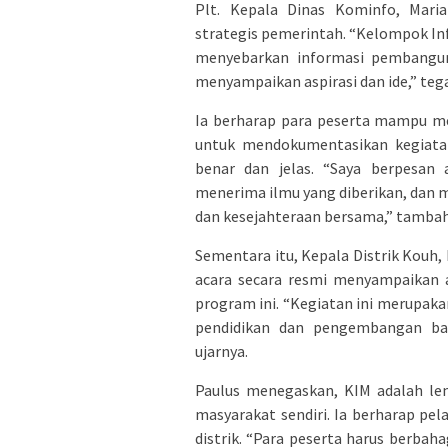
Plt. Kepala Dinas Kominfo, Mar
strategis pemerintah. “Kelompok I
menyebarkan informasi pembangun
menyampaikan aspirasi dan ide,” teg
Ia berharap para peserta mampu men
untuk mendokumentasikan kegiata
benar dan jelas. “Saya berpesan a
menerima ilmu yang diberikan, da
dan kesejahteraan bersama,” tambah
Sementara itu, Kepala Distrik Kou
acara secara resmi menyampaikan a
program ini. “Kegiatan ini merupak
pendidikan dan pengembangan bag
ujarnya.
Paulus menegaskan, KIM adalah lem
masyarakat sendiri. Ia berharap pe
distrik. “Para peserta harus berbah