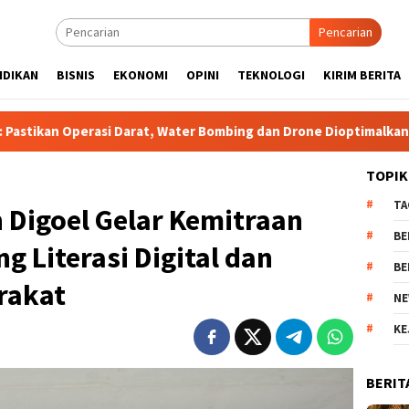
Pencarian
IDIKAN
BISNIS
EKONOMI
OPINI
TEKNOLOGI
KIRIM BERITA
 Darat, Water Bombing dan Drone Dioptimalkan Percepat Pemad
TOPIK
TA
 Digoel Gelar Kemitraan
BE
g Literasi Digital dan
BE
rakat
NE
KE
BERIT