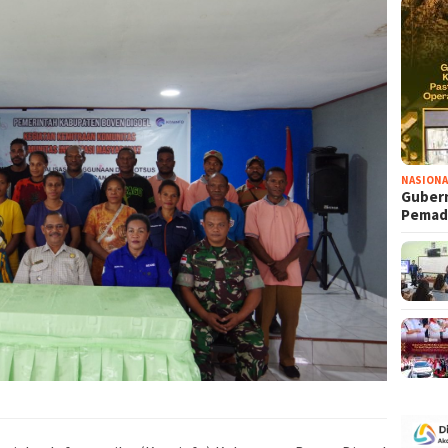
NASIONA
Gubern
Pema