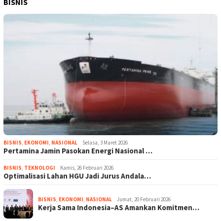
BISNIS
BISNIS
,
EKONOMI
,
NASIONAL
Selasa, 3 Maret 2026
Pertamina Jamin Pasokan Energi Nasional …
BISNIS
,
TEKNOLOGI
Kamis, 26 Februari 2026
Optimalisasi Lahan HGU Jadi Jurus Andala…
BISNIS
,
EKONOMI
,
NASIONAL
Jumat, 20 Februari 2026
Kerja Sama Indonesia–AS Amankan Komitmen…