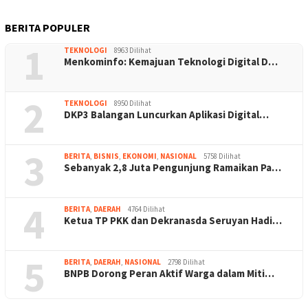
BERITA POPULER
1
TEKNOLOGI
8963 Dilihat
Menkominfo: Kemajuan Teknologi Digital D…
2
TEKNOLOGI
8950 Dilihat
DKP3 Balangan Luncurkan Aplikasi Digital…
3
BERITA
,
BISNIS
,
EKONOMI
,
NASIONAL
5758 Dilihat
Sebanyak 2,8 Juta Pengunjung Ramaikan Pa…
4
BERITA
,
DAERAH
4764 Dilihat
Ketua TP PKK dan Dekranasda Seruyan Hadi…
5
BERITA
,
DAERAH
,
NASIONAL
2798 Dilihat
BNPB Dorong Peran Aktif Warga dalam Miti…