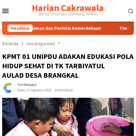
Loncat
Harian Cakrawala
Menu
ke
Berita Peristiwa Indonesia Terkini
konten
Mobile
awan dan Perintis Kemerdekaan
Headline
Tim Dosen Agribisnis U
Beranda
Uncategorized
KPMT 01 UNIPDU ADAKAN EDUKASI POLA
HIDUP SEHAT DI TK TARBIYATUL
AULAD DESA BRANGKAL
Tim Redaksi
Rabu, 27 Agustus 2025
1350 Dilihat