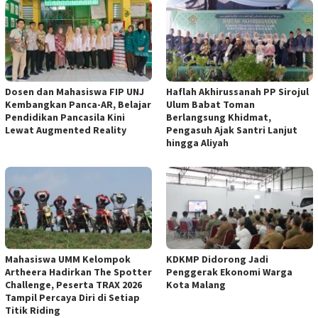
Dosen dan Mahasiswa FIP UNJ
Haflah Akhirussanah PP Sirojul
Kembangkan Panca-AR, Belajar
Ulum Babat Toman
Pendidikan Pancasila Kini
Berlangsung Khidmat,
Lewat Augmented Reality
Pengasuh Ajak Santri Lanjut
hingga Aliyah
Mahasiswa UMM Kelompok
KDKMP Didorong Jadi
Artheera Hadirkan The Spotter
Penggerak Ekonomi Warga
Challenge, Peserta TRAX 2026
Kota Malang
Tampil Percaya Diri di Setiap
Titik Riding