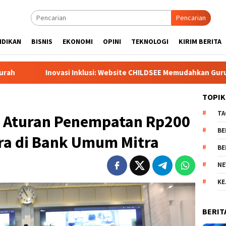
Pencarian
IDIKAN
BISNIS
EKONOMI
OPINI
TEKNOLOGI
KIRIM BERITA
si Inklusi: Website CHILDSEE Memudahkan Guru SD Negeri Bantarg
TOPIK
TA
 Aturan Penempatan Rp200
BE
ara di Bank Umum Mitra
BE
NE
KE
BERIT