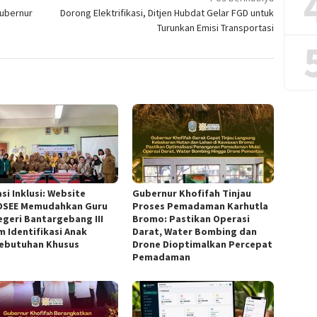
ubernur
Dorong Elektrifikasi, Ditjen Hubdat Gelar FGD untuk
Turunkan Emisi Transportasi
si Inklusi: Website
Gubernur Khofifah Tinjau
DSEE Memudahkan Guru
Proses Pemadaman Karhutla
egeri Bantargebang III
Bromo: Pastikan Operasi
m Identifikasi Anak
Darat, Water Bombing dan
ebutuhan Khusus
Drone Dioptimalkan Percepat
Pemadaman