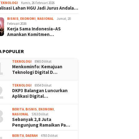
TEKNOLOGI
Kamis, 26 Februari 2026
lisasi Lahan HGU Jadi Jurus Andala…
BISNIS
,
EKONOMI
,
NASIONAL
Jumat, 20
Februari 2026
Kerja Sama Indonesia–AS
Amankan Komitmen…
A POPULER
1
TEKNOLOGI
8965 Dilihat
Menkominfo: Kemajuan
Teknologi Digital D…
2
TEKNOLOGI
8954 Dilihat
DKP3 Balangan Luncurkan
Aplikasi Digital…
3
BERITA
,
BISNIS
,
EKONOMI
,
NASIONAL
5763 Dilihat
Sebanyak 2,8 Juta
Pengunjung Ramaikan Pa…
BERITA
,
DAERAH
4765 Dilihat