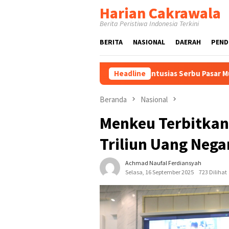
Loncat
Harian Cakrawala
ke
Berita Peristiwa Indonesia Terkini
konten
BERITA
NASIONAL
DAERAH
PEND
 Beli, Warga Pasuruan Antusias Serbu Pasar Murah
Headline
Inova
Beranda
Nasional
Menkeu Terbitkan
Triliun Uang Neg
Achmad Naufal Ferdiansyah
Selasa, 16 September 2025
723 Dilihat