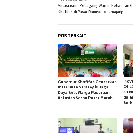
Navigasi
Antusiasme Pedagang Warnai Kehadiran G
pos
Khofifah di Pasar Ranuyoso Lumajang
POS TERKAIT
Inova
Gubernur Khofifah Gencarkan
CHIL
Instrumen Strategis Jaga
SD N
Daya Beli, Warga Pasuruan
dala
Antusias Serbu Pasar Murah
Berk