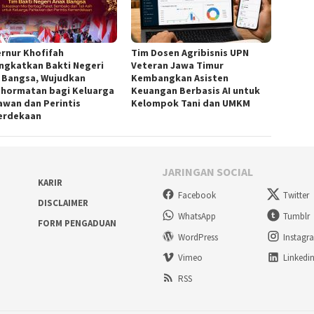
rnur Khofifah
Tim Dosen Agribisnis UPN
ngkatkan Bakti Negeri
Veteran Jawa Timur
 Bangsa, Wujudkan
Kembangkan Asisten
hormatan bagi Keluarga
Keuangan Berbasis AI untuk
awan dan Perintis
Kelompok Tani dan UMKM
erdekaan
JARINGAN SOCIAL
KARIR
Facebook
Twitter
DISCLAIMER
WhatsApp
Tumblr
FORM PENGADUAN
WordPress
Instagr
Vimeo
Linkedi
RSS