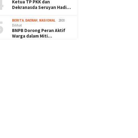
4
Ketua TP PKK dan
Dekranasda Seruyan Hadi…
5
BERITA
,
DAERAH
,
NASIONAL
2800
Dilihat
BNPB Dorong Peran Aktif
Warga dalam Miti…