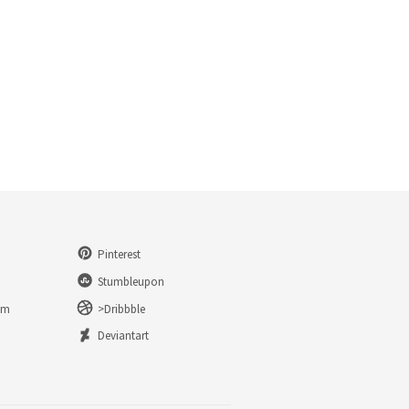
Pinterest
Stumbleupon
am
>Dribbble
n
Deviantart