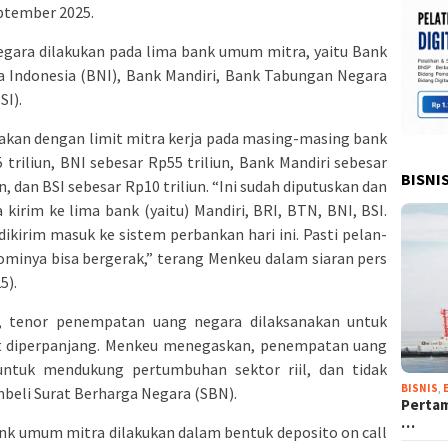
eptember 2025.
egara dilakukan pada lima bank umum mitra, yaitu Bank
a Indonesia (BNI), Bank Mandiri, Bank Tabungan Negara
SI).
akan dengan limit mitra kerja pada masing-masing bank
triliun, BNI sebesar Rp55 triliun, Bank Mandiri sebesar
BISNI
n, dan BSI sebesar Rp10 triliun. “Ini sudah diputuskan dan
ta kirim ke lima bank (yaitu) Mandiri, BRI, BTN, BNI, BSI.
dikirim masuk ke sistem perbankan hari ini. Pasti pelan-
ominya bisa bergerak,” terang Menkeu dalam siaran pers
5).
, tenor penempatan uang negara dilaksanakan untuk
t diperpanjang. Menkeu menegaskan, penempatan uang
untuk mendukung pertumbuhan sektor riil, dan tidak
BISNIS
,
eli Surat Berharga Negara (SBN).
Pertam
…
k umum mitra dilakukan dalam bentuk deposito on call