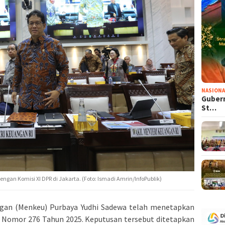
NASIONA
Gubern
St…
ngan Komisi XI DPR di Jakarta. (Foto: Ismadi Amrin/InfoPublik)
gan (Menkeu) Purbaya Yudhi Sadewa telah menetapkan
Nomor 276 Tahun 2025. Keputusan tersebut ditetapkan