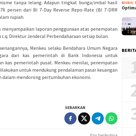
nisme tanpa lelang. Adapun tingkat bunga/imbal hasil
BISNIS
,
Optima
476 persen dari BI 7-Day Reverse Repo-Rate (BI 7-DRR
lam rupiah.
us menyampaikan laporan penggunaan atas penempatan
c.q. Direktur Jenderal Perbendaharaan setiap bulan.
 kewenangannya, Menkeu selaku Bendahara Umum Negara
BERIT
ra dari kas pemerintah di Bank Indonesia untuk
an kas pemerintah pusat. Menkeu menilai, penempatan
dilakukan untuk mendukung pendalaman pasar keuangan
h dalam mendorong pertumbuhan ekonomi.
SEBARKAN
Pos berikutnya