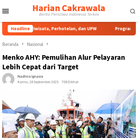
Loncat
Harian Cakrawala
Menu
ke
Berita Peristiwa Indonesia Terkini
konten
Mobile
Pariwisata, Perhotelan, dan UPW
Headline
Program Pengabdian UNP
Beranda
Nasional
Menko AHY: Pemulihan Alur Pelayaran
Lebih Cepat dari Target
Nadhira Ignasia
Kamis, 18 September 2025
708 Dilihat