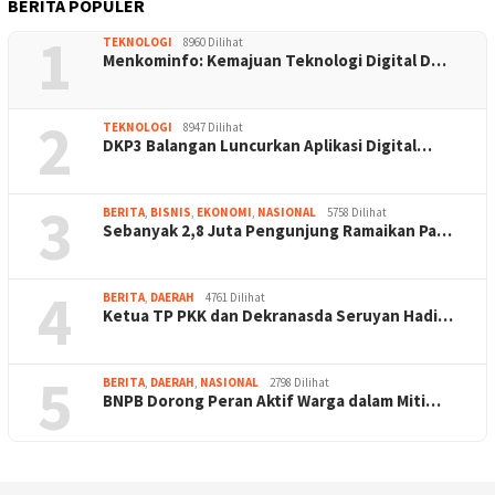
BERITA POPULER
1
TEKNOLOGI
8960 Dilihat
Menkominfo: Kemajuan Teknologi Digital D…
2
TEKNOLOGI
8947 Dilihat
DKP3 Balangan Luncurkan Aplikasi Digital…
3
BERITA
,
BISNIS
,
EKONOMI
,
NASIONAL
5758 Dilihat
Sebanyak 2,8 Juta Pengunjung Ramaikan Pa…
4
BERITA
,
DAERAH
4761 Dilihat
Ketua TP PKK dan Dekranasda Seruyan Hadi…
5
BERITA
,
DAERAH
,
NASIONAL
2798 Dilihat
BNPB Dorong Peran Aktif Warga dalam Miti…