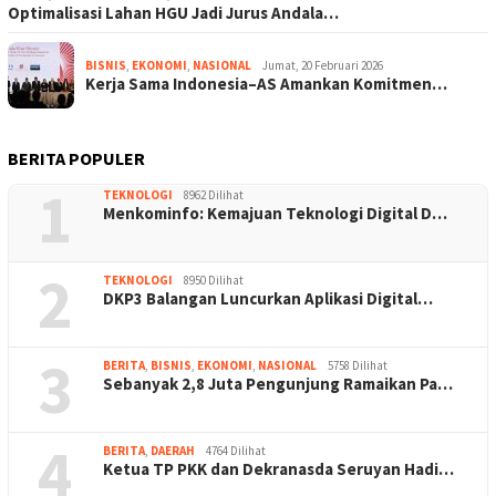
Optimalisasi Lahan HGU Jadi Jurus Andala…
BISNIS
,
EKONOMI
,
NASIONAL
Jumat, 20 Februari 2026
Kerja Sama Indonesia–AS Amankan Komitmen…
BERITA POPULER
1
TEKNOLOGI
8962 Dilihat
Menkominfo: Kemajuan Teknologi Digital D…
2
TEKNOLOGI
8950 Dilihat
DKP3 Balangan Luncurkan Aplikasi Digital…
3
BERITA
,
BISNIS
,
EKONOMI
,
NASIONAL
5758 Dilihat
Sebanyak 2,8 Juta Pengunjung Ramaikan Pa…
4
BERITA
,
DAERAH
4764 Dilihat
Ketua TP PKK dan Dekranasda Seruyan Hadi…