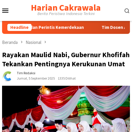
Loncat
Harian Cakrawala
Menu
ke
Berita Peristiwa Indonesia Terkini
konten
Mobile
n dan Perintis Kemerdekaan
Headline
Tim Dosen Agribisnis UPN 
Beranda
Nasional
Rayakan Maulid Nabi, Gubernur Khofifah
Tekankan Pentingnya Kerukunan Umat
Tim Redaksi
Jumat, 5 September 2025
1335 Dilihat