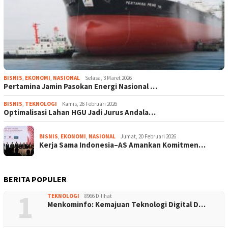
BISNIS
,
EKONOMI
,
NASIONAL
Selasa, 3 Maret 2026
Pertamina Jamin Pasokan Energi Nasional …
BISNIS
,
TEKNOLOGI
Kamis, 26 Februari 2026
Optimalisasi Lahan HGU Jadi Jurus Andala…
BISNIS
,
EKONOMI
,
NASIONAL
Jumat, 20 Februari 2026
Kerja Sama Indonesia–AS Amankan Komitmen…
BERITA POPULER
1
TEKNOLOGI
8966 Dilihat
Menkominfo: Kemajuan Teknologi Digital D…