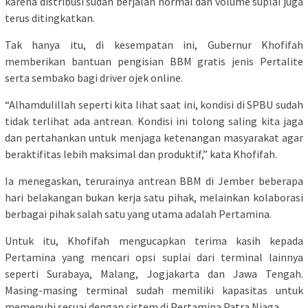
karena distribusi sudah berjalan normal dan volume suplai juga
terus ditingkatkan.
Tak hanya itu, di kesempatan ini, Gubernur Khofifah
memberikan bantuan pengisian BBM gratis jenis Pertalite
serta sembako bagi driver ojek online.
“Alhamdulillah seperti kita lihat saat ini, kondisi di SPBU sudah
tidak terlihat ada antrean. Kondisi ini tolong saling kita jaga
dan pertahankan untuk menjaga ketenangan masyarakat agar
beraktifitas lebih maksimal dan produktif,” kata Khofifah.
Ia menegaskan, terurainya antrean BBM di Jember beberapa
hari belakangan bukan kerja satu pihak, melainkan kolaborasi
berbagai pihak salah satu yang utama adalah Pertamina.
Untuk itu, Khofifah mengucapkan terima kasih kepada
Pertamina yang mencari opsi suplai dari terminal lainnya
seperti Surabaya, Malang, Jogjakarta dan Jawa Tengah.
Masing-masing terminal sudah memiliki kapasitas untuk
memenuhi sesuai dengan sistem di Pertamina Patra Niaga.