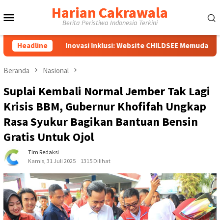
Loncat
Harian Cakrawala
Menu
ke
Berita Peristiwa Indonesia Terkini
konten
Mobile
Inovasi Inklusi: Website CHILDSEE Memudahkan Guru SD Neger
Headline
Beranda
Nasional
Suplai Kembali Normal Jember Tak Lagi
Krisis BBM, Gubernur Khofifah Ungkap
Rasa Syukur Bagikan Bantuan Bensin
Gratis Untuk Ojol
Tim Redaksi
Kamis, 31 Juli 2025
1315 Dilihat