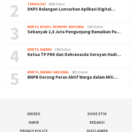
2
TEKNOLOGI
8956 Dilihat
DKP3 Balangan Luncurkan Aplikasi Digital…
3
BERITA
,
BISNIS
,
EKONOMI
,
NASIONAL
5764 Dilihat
Sebanyak 2,8 Juta Pengunjung Ramaikan Pa…
4
BERITA
,
DAERAH
4766 Dilihat
Ketua TP PKK dan Dekranasda Seruyan Hadi…
5
BERITA
,
DAERAH
,
NASIONAL
2801 Dilihat
BNPB Dorong Peran Aktif Warga dalam Miti…
INDEKS
KODE ETIK
KARIR
REDAKSI
PRIVACY POLICY
DISCLAIMER