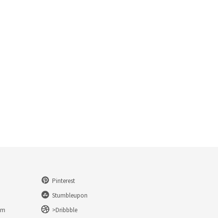
Pinterest
Stumbleupon
am
>Dribbble