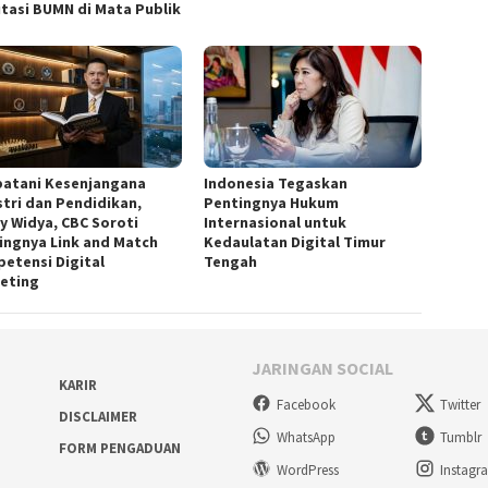
tasi BUMN di Mata Publik
atani Kesenjangana
Indonesia Tegaskan
stri dan Pendidikan,
Pentingnya Hukum
y Widya, CBC Soroti
Internasional untuk
ingnya Link and Match
Kedaulatan Digital Timur
etensi Digital
Tengah
eting
JARINGAN SOCIAL
KARIR
Facebook
Twitter
DISCLAIMER
WhatsApp
Tumblr
FORM PENGADUAN
WordPress
Instagr