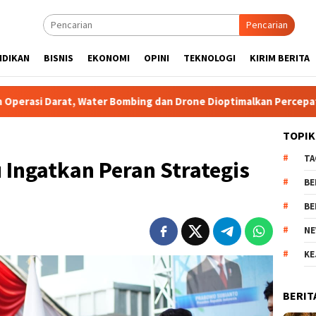
Pencarian
IDIKAN
BISNIS
EKONOMI
OPINI
TEKNOLOGI
KIRIM BERITA
 Water Bombing dan Drone Dioptimalkan Percepat Pemadaman
TOPIK
TA
Ingatkan Peran Strategis
BE
BE
NE
KE
BERIT