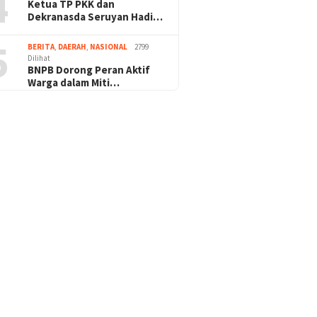
4
Ketua TP PKK dan
Dekranasda Seruyan Hadi…
5
BERITA
,
DAERAH
,
NASIONAL
2799
Dilihat
BNPB Dorong Peran Aktif
Warga dalam Miti…