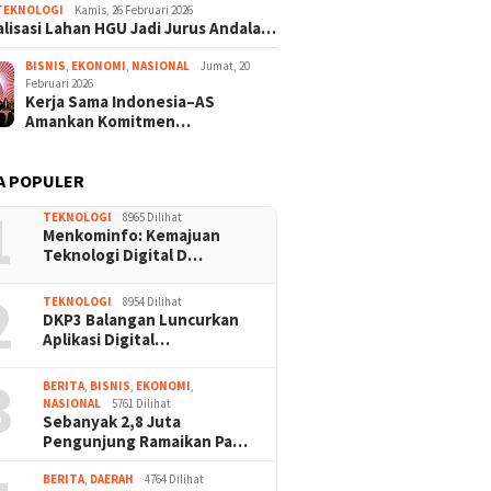
TEKNOLOGI
Kamis, 26 Februari 2026
lisasi Lahan HGU Jadi Jurus Andala…
BISNIS
,
EKONOMI
,
NASIONAL
Jumat, 20
Februari 2026
Kerja Sama Indonesia–AS
Amankan Komitmen…
A POPULER
1
TEKNOLOGI
8965 Dilihat
Menkominfo: Kemajuan
Teknologi Digital D…
2
TEKNOLOGI
8954 Dilihat
DKP3 Balangan Luncurkan
Aplikasi Digital…
3
BERITA
,
BISNIS
,
EKONOMI
,
NASIONAL
5761 Dilihat
Sebanyak 2,8 Juta
Pengunjung Ramaikan Pa…
BERITA
,
DAERAH
4764 Dilihat