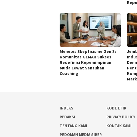
Repu
Menepis Skeptisisme Gen Z:
Jemb
Komunitas GEMAR Sukses
Indu
Redefinisi Kepemimpinan
Denn
Muda Lewat Sentuhan
Pent
Coaching
Komp
Mark
INDEKS
KODE ETIK
REDAKSI
PRIVACY POLICY
TENTANG KAMI
KONTAK KAMI
PEDOMAN MEDIA SIBER