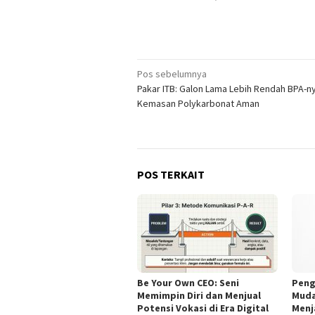
Navigasi
Pos sebelumnya
Pakar ITB: Galon Lama Lebih Rendah BPA-n
pos
Kemasan Polykarbonat Aman
POS TERKAIT
Be Your Own CEO: Seni
Peng
Memimpin Diri dan Menjual
Muda
Potensi Vokasi di Era Digital
Menj