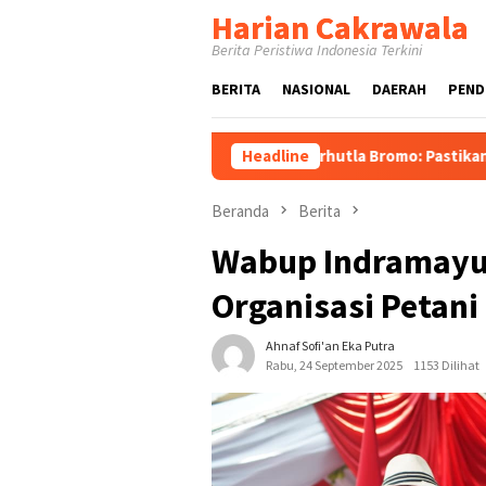
Loncat
Harian Cakrawala
ke
Berita Peristiwa Indonesia Terkini
konten
BERITA
NASIONAL
DAERAH
PEND
jau Proses Pemadaman Karhutla Bromo: Pastikan Operasi Darat,
Headline
Beranda
Berita
Wabup Indramayu 
Organisasi Petani
Ahnaf Sofi'an Eka Putra
Rabu, 24 September 2025
1153 Dilihat