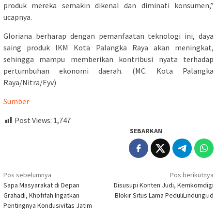
produk mereka semakin dikenal dan diminati konsumen,”
ucapnya.
Gloriana berharap dengan pemanfaatan teknologi ini, daya
saing produk IKM Kota Palangka Raya akan meningkat,
sehingga mampu memberikan kontribusi nyata terhadap
pertumbuhan ekonomi daerah. (MC. Kota Palangka
Raya/Nitra/Eyv)
Sumber
Post Views:
1,747
SEBARKAN
Navigasi
Pos sebelumnya
Pos berikutnya
Sapa Masyarakat di Depan
Disusupi Konten Judi, Kemkomdigi
pos
Grahadi, Khofifah Ingatkan
Blokir Situs Lama PeduliLindungi.id
Pentingnya Kondusivitas Jatim