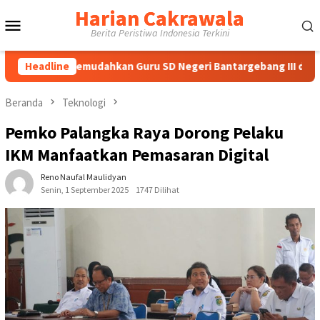
Loncat
Harian Cakrawala
Menu
ke
Berita Peristiwa Indonesia Terkini
konten
Mobile
E Memudahkan Guru SD Negeri Bantargebang III dalam Identifika
Headline
Beranda
Teknologi
Pemko Palangka Raya Dorong Pelaku
IKM Manfaatkan Pemasaran Digital
Reno Naufal Maulidyan
Senin, 1 September 2025
1747 Dilihat