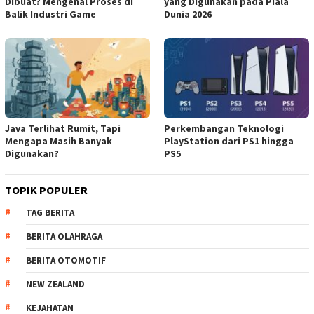
Dibuat? Mengenal Proses di
yang Digunakan pada Piala
Balik Industri Game
Dunia 2026
Java Terlihat Rumit, Tapi
Perkembangan Teknologi
Mengapa Masih Banyak
PlayStation dari PS1 hingga
Digunakan?
PS5
TOPIK POPULER
TAG BERITA
BERITA OLAHRAGA
BERITA OTOMOTIF
NEW ZEALAND
KEJAHATAN